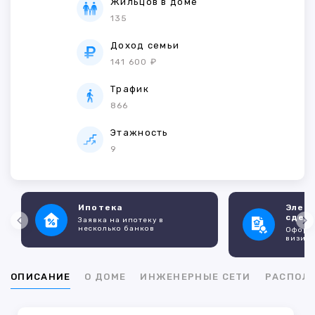
Жильцов в доме
135
Доход семьи
141 600 ₽
Трафик
866
Этажность
9
Ипотека
Элек
сдел
Заявка на ипотеку в
несколько банков
Оформл
визито
ОПИСАНИЕ
О ДОМЕ
ИНЖЕНЕРНЫЕ СЕТИ
РАСПОЛ