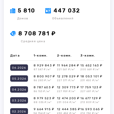
5 810
447 032
Домов
Объявлений
8 708 781 ₽
Средняя цена
Дата
1-комн.
2-комн.
3-комн.
8 929 843 ₽
11 964 284 ₽
15 652 163 ₽
06.2026
87 547 ₽/м²
221 561 ₽/м²
200 669 ₽/м²
8 800 907 ₽
12 278 029 ₽
18 053 101 ₽
05.2026
86 283 ₽/м²
227 371 ₽/м²
231 450 ₽/м²
8 787 603 ₽
12 309 773 ₽
17 759 123 ₽
04.2026
86 153 ₽/м²
227 959 ₽/м²
227 681 ₽/м²
8 979 523 ₽
12 474 200 ₽
16 677 129 ₽
03.2026
88 035 ₽/м²
231 004 ₽/м²
213 809 ₽/м²
9 664 915 ₽
12 444 385 ₽
16 593 065 ₽
02.2026
94 754 ₽/м²
230 452 ₽/м²
212 732 ₽/м²