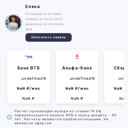
Елена
Отправьте онлайн-
заявку и получите
решение в течение
дня
Заполнить заявку
Банк ВТБ
Альфа-банк
Сбер
undefined%
undefined%
und
NaN ₽/мес
NaN ₽/мес
NaN ₽
NaN ₽
NaN ₽
NaN
Расчет произведен исходя из ставки 19.5%,
первоначального взноса 30% и срока кредита - 30
лет. Расчеты являются приблизительными. Не
является офертой.