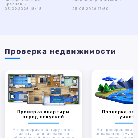
Красная 3
05.09.2025 18:48
25.05.2026 17:50
Проверка недвижимости
Проверка квартиры
Проверка зем
перед покупкой
участк
Мы проверим квартиру на юр.
Мы проверим земел
чистоту, наличие залогов,
по кадастровому ном
обременений. Наличие права
арест, инфор