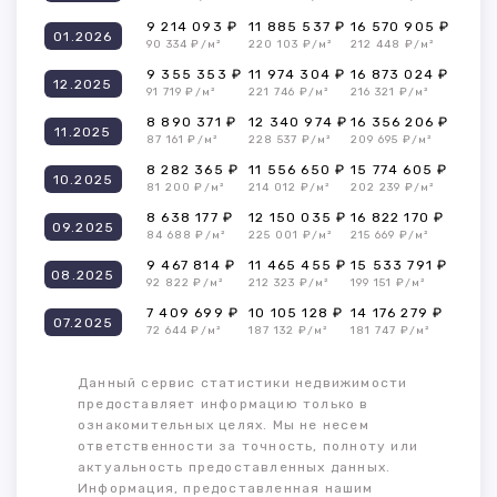
9 214 093 ₽
11 885 537 ₽
16 570 905 ₽
01.2026
90 334 ₽/м²
220 103 ₽/м²
212 448 ₽/м²
9 355 353 ₽
11 974 304 ₽
16 873 024 ₽
12.2025
91 719 ₽/м²
221 746 ₽/м²
216 321 ₽/м²
8 890 371 ₽
12 340 974 ₽
16 356 206 ₽
11.2025
87 161 ₽/м²
228 537 ₽/м²
209 695 ₽/м²
8 282 365 ₽
11 556 650 ₽
15 774 605 ₽
10.2025
81 200 ₽/м²
214 012 ₽/м²
202 239 ₽/м²
8 638 177 ₽
12 150 035 ₽
16 822 170 ₽
09.2025
84 688 ₽/м²
225 001 ₽/м²
215 669 ₽/м²
9 467 814 ₽
11 465 455 ₽
15 533 791 ₽
08.2025
92 822 ₽/м²
212 323 ₽/м²
199 151 ₽/м²
7 409 699 ₽
10 105 128 ₽
14 176 279 ₽
07.2025
72 644 ₽/м²
187 132 ₽/м²
181 747 ₽/м²
Данный сервис статистики недвижимости
предоставляет информацию только в
ознакомительных целях. Мы не несем
ответственности за точность, полноту или
актуальность предоставленных данных.
Информация, предоставленная нашим