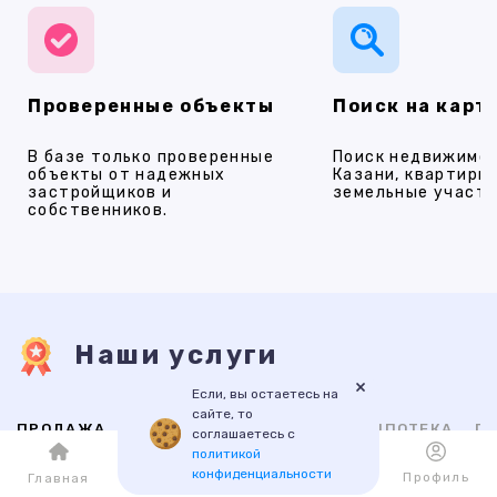
Проверенные объекты
Поиск на карт
В базе только проверенные
Поиск недвижимос
объекты от надежных
Казани, квартиры,
застройщиков и
земельные участки
собственников.
Наши услуги
×
Если, вы остаетесь на
сайте, то
ПРОДАЖА
АРЕНДА
НОВОСТРОЙКИ
ИПОТЕКА
ПР
соглашаетесь с
политикой
конфиденциальности
Каталог
Избранное
Профиль
Главная
ВТОРИЧНАЯ
НОВОСТРОЙКИ