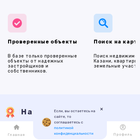
Проверенные объекты
Поиск на карт
В базе только проверенные
Поиск недвижимос
объекты от надежных
Казани, квартиры,
застройщиков и
земельные участки
собственников.
×
Наши услуги
Если, вы остаетесь на
сайте, то
соглашаетесь с
политикой
ПРОДАЖА
АРЕНДА
НОВОСТРОЙКИ
ИПОТЕКА
ПР
конфиденциальности
Каталог
Избранное
Профиль
Главная