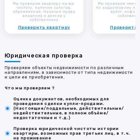
Мы проверим квартиру на юр.
Мы проверим земел
чистоту, наличие залогов,
по кадастровому ном
обременений. Наличие права
арест, инфор
владения и долгов у
собственн
собственника
Проверить квартиру
Проверить 
Юридическая проверка
Проверяем объекты недвижимости по различным
направлениям, в зависимости от типа недвижимости
и цели ее приобретения.
Что мы проверяем ?
Оценка документов, необходимых для
проведения сделки купли-продажи.
(Настоящие/поддельные, действительные/
недействительные, в полном объёме/
недостаточные и т.д.)
Проверка юридической чистоты истории
квартиры, возможных прав третьих лиц, в т.ч.
на проживание