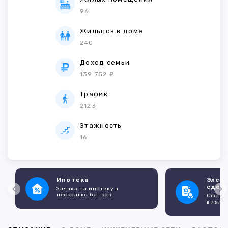
96
Жильцов в доме
240
Доход семьи
139 752 ₽
Трафик
2123
Этажность
16
Ипотека
Элек
сдел
Заявка на ипотеку в
несколько банков
Оформл
визито