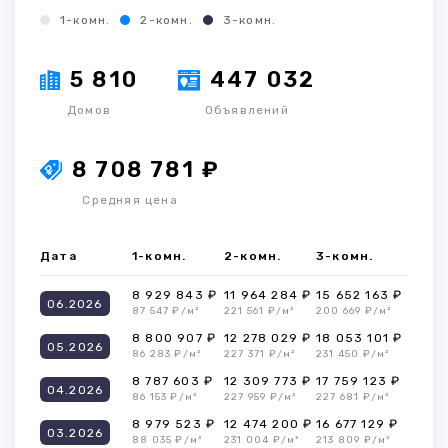
1-комн.
2-комн.
3-комн.
5 810
447 032
Домов
Объявлений
8 708 781 ₽
Средняя цена
Дата
1-комн.
2-комн.
3-комн.
8 929 843 ₽
11 964 284 ₽
15 652 163 ₽
06.2026
87 547 ₽/м²
221 561 ₽/м²
200 669 ₽/м²
8 800 907 ₽
12 278 029 ₽
18 053 101 ₽
05.2026
86 283 ₽/м²
227 371 ₽/м²
231 450 ₽/м²
8 787 603 ₽
12 309 773 ₽
17 759 123 ₽
04.2026
86 153 ₽/м²
227 959 ₽/м²
227 681 ₽/м²
8 979 523 ₽
12 474 200 ₽
16 677 129 ₽
03.2026
88 035 ₽/м²
231 004 ₽/м²
213 809 ₽/м²