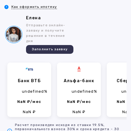
Как оформить ипотеку
Елена
Отправьте онлайн-
заявку и получите
решение в течение
дня
Заполнить заявку
Банк ВТБ
Альфа-банк
Сбер
undefined%
undefined%
und
NaN ₽/мес
NaN ₽/мес
NaN ₽
NaN ₽
NaN ₽
NaN
Расчет произведен исходя из ставки 19.5%,
первоначального взноса 30% и срока кредита - 30