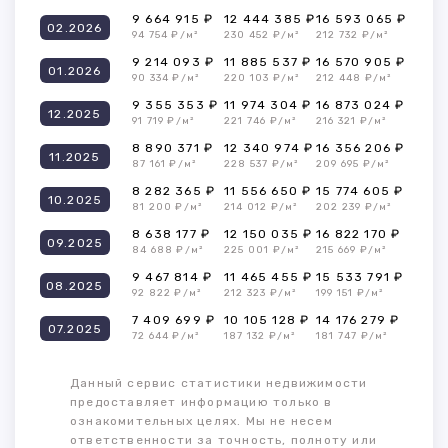
9 664 915 ₽
12 444 385 ₽
16 593 065 ₽
02.2026
94 754 ₽/м²
230 452 ₽/м²
212 732 ₽/м²
9 214 093 ₽
11 885 537 ₽
16 570 905 ₽
01.2026
90 334 ₽/м²
220 103 ₽/м²
212 448 ₽/м²
9 355 353 ₽
11 974 304 ₽
16 873 024 ₽
12.2025
91 719 ₽/м²
221 746 ₽/м²
216 321 ₽/м²
8 890 371 ₽
12 340 974 ₽
16 356 206 ₽
11.2025
87 161 ₽/м²
228 537 ₽/м²
209 695 ₽/м²
8 282 365 ₽
11 556 650 ₽
15 774 605 ₽
10.2025
81 200 ₽/м²
214 012 ₽/м²
202 239 ₽/м²
8 638 177 ₽
12 150 035 ₽
16 822 170 ₽
09.2025
84 688 ₽/м²
225 001 ₽/м²
215 669 ₽/м²
9 467 814 ₽
11 465 455 ₽
15 533 791 ₽
08.2025
92 822 ₽/м²
212 323 ₽/м²
199 151 ₽/м²
7 409 699 ₽
10 105 128 ₽
14 176 279 ₽
07.2025
72 644 ₽/м²
187 132 ₽/м²
181 747 ₽/м²
Данный сервис статистики недвижимости
предоставляет информацию только в
ознакомительных целях. Мы не несем
ответственности за точность, полноту или