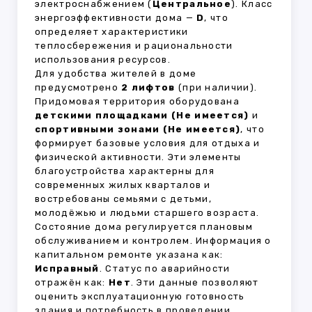
электроснабжением (
Центральное
). Класс
энергоэффективности дома —
D
, что
определяет характеристики
теплосбережения и рациональности
использования ресурсов.
Для удобства жителей в доме
предусмотрено
2 лифтов
(при наличии).
Придомовая территория оборудована
детскими площадками (Не имеется)
и
спортивными зонами (Не имеется)
, что
формирует базовые условия для отдыха и
физической активности. Эти элементы
благоустройства характерны для
современных жилых кварталов и
востребованы семьями с детьми,
молодёжью и людьми старшего возраста.
Состояние дома регулируется плановым
обслуживанием и контролем. Информация о
капитальном ремонте указана как:
Исправный
. Статус по аварийности
отражён как:
Нет
. Эти данные позволяют
оценить эксплуатационную готовность
здания и потребность в проведении