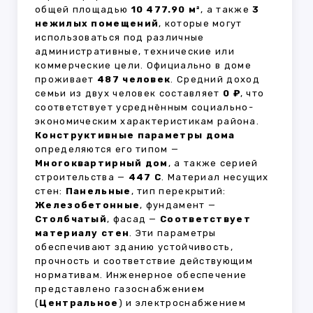
общей площадью
10 477.90 м²
, а также
3
нежилых помещений
, которые могут
использоваться под различные
административные, технические или
коммерческие цели. Официально в доме
проживает
487 человек
. Средний доход
семьи из двух человек составляет
0 ₽
, что
соответствует усреднённым социально-
экономическим характеристикам района.
Конструктивные параметры дома
определяются его типом —
Многоквартирный дом
, а также серией
строительства —
447 C
. Материал несущих
стен:
Панельные
, тип перекрытий:
Железобетонные
, фундамент —
Столбчатый
, фасад —
Соответствует
материалу стен
. Эти параметры
обеспечивают зданию устойчивость,
прочность и соответствие действующим
нормативам. Инженерное обеспечение
представлено газоснабжением
(
Центральное
) и электроснабжением