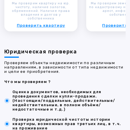
Мы проверим квартиру на юр.
Мы проверим земел
чистоту, наличие залогов,
по кадастровому ном
обременений. Наличие права
арест, инфор
владения и долгов у
собственн
собственника
Проверить квартиру
Проверить 
Юридическая проверка
Проверяем объекты недвижимости по различным
направлениям, в зависимости от типа недвижимости
и цели ее приобретения.
Что мы проверяем ?
Оценка документов, необходимых для
проведения сделки купли-продажи.
(Настоящие/поддельные, действительные/
недействительные, в полном объёме/
недостаточные и т.д.)
Проверка юридической чистоты истории
квартиры, возможных прав третьих лиц, в т.ч.
на проживание