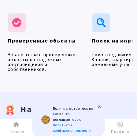
Проверенные объекты
Поиск на карт
В базе только проверенные
Поиск недвижимос
объекты от надежных
Казани, квартиры,
застройщиков и
земельные участки
собственников.
×
Наши услуги
Если, вы остаетесь на
сайте, то
соглашаетесь с
политикой
ПРОДАЖА
АРЕНДА
НОВОСТРОЙКИ
ИПОТЕКА
ПР
конфиденциальности
Каталог
Избранное
Профиль
Главная