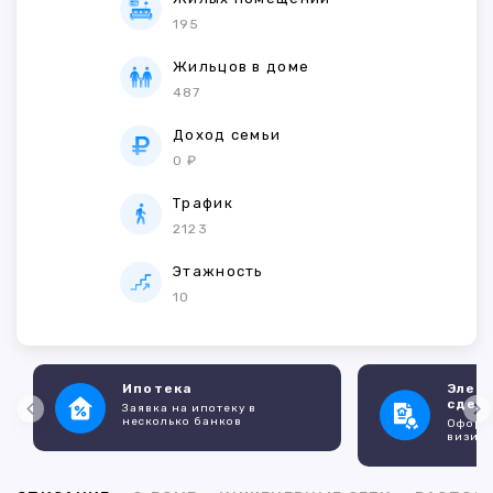
195
Жильцов в доме
487
Доход семьи
0 ₽
Трафик
2123
Этажность
10
Ипотека
Элек
сдел
Заявка на ипотеку в
несколько банков
Оформл
визито