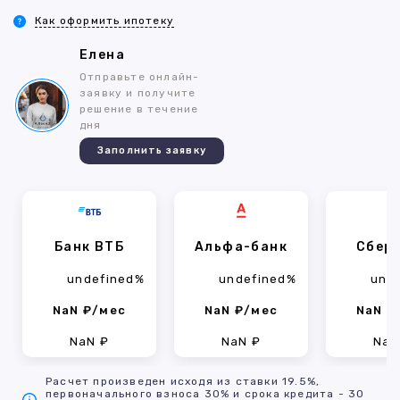
Как оформить ипотеку
Елена
Отправьте онлайн-
заявку и получите
решение в течение
дня
Заполнить заявку
Банк ВТБ
Альфа-банк
Сбер
undefined%
undefined%
und
NaN ₽/мес
NaN ₽/мес
NaN ₽
NaN ₽
NaN ₽
NaN
Расчет произведен исходя из ставки 19.5%,
первоначального взноса 30% и срока кредита - 30