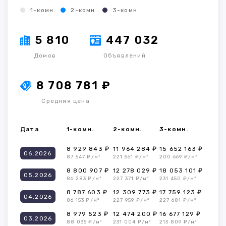
1-комн.
2-комн.
3-комн.
5 810
447 032
Домов
Объявлений
8 708 781 ₽
Средняя цена
Дата
1-комн.
2-комн.
3-комн.
8 929 843 ₽
11 964 284 ₽
15 652 163 ₽
06.2026
87 547 ₽/м²
221 561 ₽/м²
200 669 ₽/м²
8 800 907 ₽
12 278 029 ₽
18 053 101 ₽
05.2026
86 283 ₽/м²
227 371 ₽/м²
231 450 ₽/м²
8 787 603 ₽
12 309 773 ₽
17 759 123 ₽
04.2026
86 153 ₽/м²
227 959 ₽/м²
227 681 ₽/м²
8 979 523 ₽
12 474 200 ₽
16 677 129 ₽
03.2026
88 035 ₽/м²
231 004 ₽/м²
213 809 ₽/м²