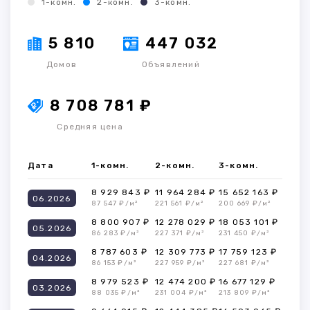
1-комн.
2-комн.
3-комн.
5 810
447 032
Домов
Объявлений
8 708 781 ₽
Средняя цена
Дата
1-комн.
2-комн.
3-комн.
8 929 843 ₽
11 964 284 ₽
15 652 163 ₽
06.2026
87 547 ₽/м²
221 561 ₽/м²
200 669 ₽/м²
8 800 907 ₽
12 278 029 ₽
18 053 101 ₽
05.2026
86 283 ₽/м²
227 371 ₽/м²
231 450 ₽/м²
8 787 603 ₽
12 309 773 ₽
17 759 123 ₽
04.2026
86 153 ₽/м²
227 959 ₽/м²
227 681 ₽/м²
8 979 523 ₽
12 474 200 ₽
16 677 129 ₽
03.2026
88 035 ₽/м²
231 004 ₽/м²
213 809 ₽/м²