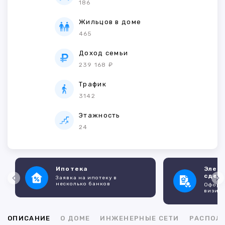
186
Жильцов в доме
465
Доход семьи
239 168 ₽
Трафик
3142
Этажность
24
Ипотека
Элек
сдел
Заявка на ипотеку в
несколько банков
Оформл
визито
ОПИСАНИЕ
О ДОМЕ
ИНЖЕНЕРНЫЕ СЕТИ
РАСПОЛ