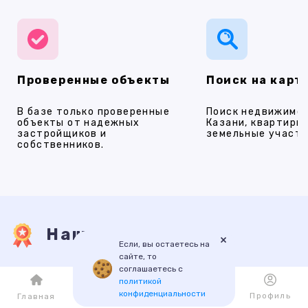
Проверенные объекты
Поиск на карт
В базе только проверенные
Поиск недвижимос
объекты от надежных
Казани, квартиры,
застройщиков и
земельные участки
собственников.
Наши услуги
×
Если, вы остаетесь на
сайте, то
соглашаетесь с
ПРОДАЖА
АРЕНДА
НОВОСТРОЙКИ
ИПОТЕКА
ПР
политикой
конфиденциальности
Каталог
Избранное
Профиль
Главная