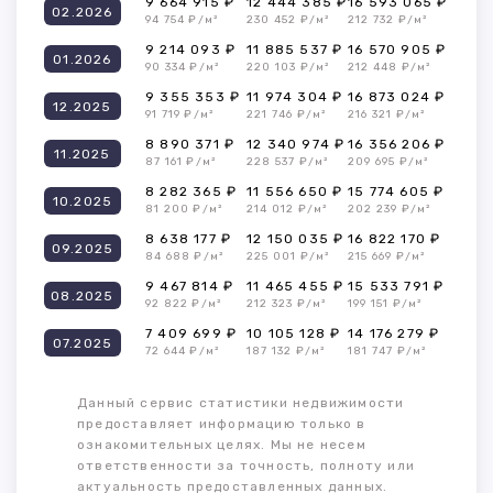
9 664 915 ₽
12 444 385 ₽
16 593 065 ₽
02.2026
94 754 ₽/м²
230 452 ₽/м²
212 732 ₽/м²
9 214 093 ₽
11 885 537 ₽
16 570 905 ₽
01.2026
90 334 ₽/м²
220 103 ₽/м²
212 448 ₽/м²
9 355 353 ₽
11 974 304 ₽
16 873 024 ₽
12.2025
91 719 ₽/м²
221 746 ₽/м²
216 321 ₽/м²
8 890 371 ₽
12 340 974 ₽
16 356 206 ₽
11.2025
87 161 ₽/м²
228 537 ₽/м²
209 695 ₽/м²
8 282 365 ₽
11 556 650 ₽
15 774 605 ₽
10.2025
81 200 ₽/м²
214 012 ₽/м²
202 239 ₽/м²
8 638 177 ₽
12 150 035 ₽
16 822 170 ₽
09.2025
84 688 ₽/м²
225 001 ₽/м²
215 669 ₽/м²
9 467 814 ₽
11 465 455 ₽
15 533 791 ₽
08.2025
92 822 ₽/м²
212 323 ₽/м²
199 151 ₽/м²
7 409 699 ₽
10 105 128 ₽
14 176 279 ₽
07.2025
72 644 ₽/м²
187 132 ₽/м²
181 747 ₽/м²
Данный сервис статистики недвижимости
предоставляет информацию только в
ознакомительных целях. Мы не несем
ответственности за точность, полноту или
актуальность предоставленных данных.