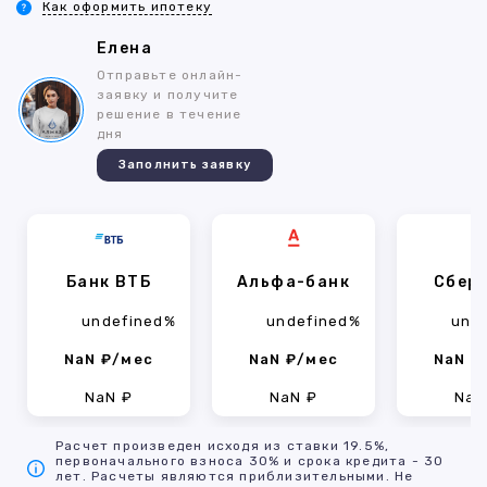
Как оформить ипотеку
Елена
Отправьте онлайн-
заявку и получите
решение в течение
дня
Заполнить заявку
Банк ВТБ
Альфа-банк
Сбер
undefined%
undefined%
und
NaN ₽/мес
NaN ₽/мес
NaN ₽
NaN ₽
NaN ₽
NaN
Расчет произведен исходя из ставки 19.5%,
первоначального взноса 30% и срока кредита - 30
лет. Расчеты являются приблизительными. Не