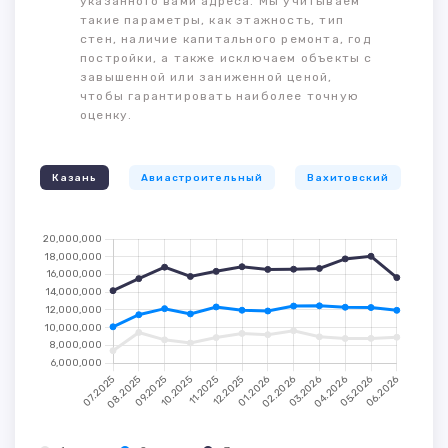
указанного вами адреса. Мы учитываем
такие параметры, как этажность, тип
стен, наличие капитального ремонта, год
постройки, а также исключаем объекты с
завышенной или заниженной ценой,
чтобы гарантировать наиболее точную
оценку.
Казань
Авиастроительный
Вахитовский
К