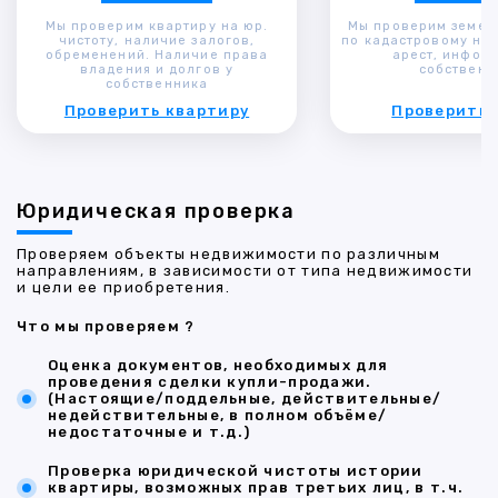
Мы проверим квартиру на юр.
Мы проверим земел
чистоту, наличие залогов,
по кадастровому ном
обременений. Наличие права
арест, инфор
владения и долгов у
собственн
собственника
Проверить квартиру
Проверить 
Юридическая проверка
Проверяем объекты недвижимости по различным
направлениям, в зависимости от типа недвижимости
и цели ее приобретения.
Что мы проверяем ?
Оценка документов, необходимых для
проведения сделки купли-продажи.
(Настоящие/поддельные, действительные/
недействительные, в полном объёме/
недостаточные и т.д.)
Проверка юридической чистоты истории
квартиры, возможных прав третьих лиц, в т.ч.