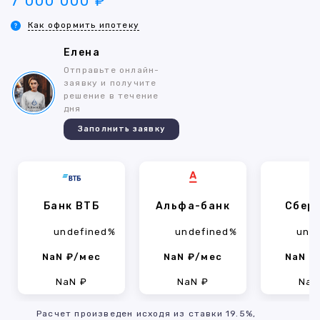
7 000 000 ₽
Как оформить ипотеку
Елена
Отправьте онлайн-
заявку и получите
решение в течение
дня
Заполнить заявку
Банк ВТБ
Альфа-банк
Сбер
undefined%
undefined%
und
NaN ₽/мес
NaN ₽/мес
NaN ₽
NaN ₽
NaN ₽
NaN
Расчет произведен исходя из ставки 19.5%,