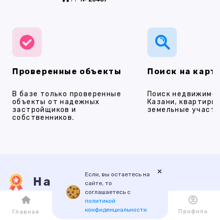
Проверенные объекты
Поиск на карт
В базе только проверенные
Поиск недвижимос
объекты от надежных
Казани, квартиры,
застройщиков и
земельные участки
собственников.
×
Если, вы остаетесь на
Наши услуги
сайте, то
соглашаетесь с
политикой
конфиденциальности
Каталог
Избранное
Профиль
Главная
ПРОДАЖА
АРЕНДА
НОВОСТРОЙКИ
ИПОТЕКА
ПР