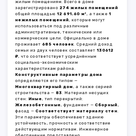
жилым помещениям. Всего в доме
зарегистрировано
274 жилых помещений
общей площадью
12 691.60 м²
, а также
1
нежилых помещений
, которые могут
использоваться под различные
административные, технические или
коммерческие цели. Официально в доме
проживает
685 человек
. Средний доход
семьи из двух человек составляет
130612
₽
, что соответствует усреднённым
социально-экономическим
характеристикам района.
Конструктивные параметры дома
определяются его типом —
Многоквартирный дом
, а также серией
строительства —
83
. Материал несущих
стен:
Иные
, тип перекрытий:
Железобетонные
, фундамент —
Сборный
,
фасад —
Соответствует материалу стен
.
Эти параметры обеспечивают зданию
устойчивость, прочность и соответствие
действующим нормативам. Инженерное
обеспечение представлено