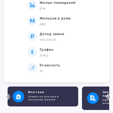
Жилых помещений
274
Жильцов в доме
685
Доход семьи
130 612 ₽
Трафик
3142
Этажность
10
Ипотека
Элек
сдел
Заявка на ипотеку в
несколько банков
Оформл
визито