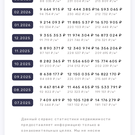
88 035 ₽/м²
231 004 ₽/м²
213 809 ₽/м²
9 664 915 ₽
12 444 385 ₽
16 593 065 ₽
02.2026
94 754 ₽/м²
230 452 ₽/м²
212 732 ₽/м²
9 214 093 ₽
11 885 537 ₽
16 570 905 ₽
01.2026
90 334 ₽/м²
220 103 ₽/м²
212 448 ₽/м²
9 355 353 ₽
11 974 304 ₽
16 873 024 ₽
12.2025
91 719 ₽/м²
221 746 ₽/м²
216 321 ₽/м²
8 890 371 ₽
12 340 974 ₽
16 356 206 ₽
11.2025
87 161 ₽/м²
228 537 ₽/м²
209 695 ₽/м²
8 282 365 ₽
11 556 650 ₽
15 774 605 ₽
10.2025
81 200 ₽/м²
214 012 ₽/м²
202 239 ₽/м²
8 638 177 ₽
12 150 035 ₽
16 822 170 ₽
09.2025
84 688 ₽/м²
225 001 ₽/м²
215 669 ₽/м²
9 467 814 ₽
11 465 455 ₽
15 533 791 ₽
08.2025
92 822 ₽/м²
212 323 ₽/м²
199 151 ₽/м²
7 409 699 ₽
10 105 128 ₽
14 176 279 ₽
07.2025
72 644 ₽/м²
187 132 ₽/м²
181 747 ₽/м²
Данный сервис статистики недвижимости
предоставляет информацию только в
ознакомительных целях. Мы не несем