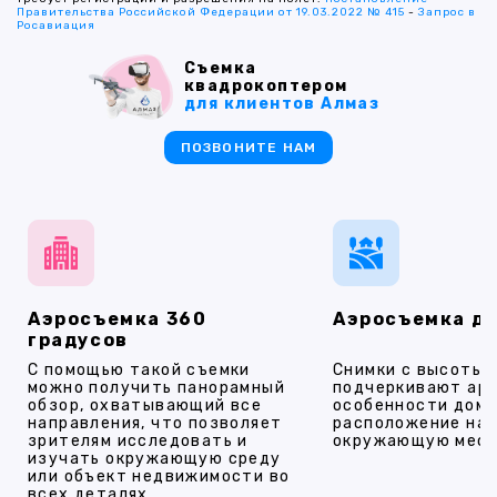
Правительства Российской Федерации от 19.03.2022 № 415
-
Запрос в
Росавиация
Съемка
квадрокоптером
для клиентов Алмаз
ПОЗВОНИТЕ НАМ
Аэросъемка 360
Аэросъемка д
градусов
С помощью такой съемки
Снимки с высоты
можно получить панорамный
подчеркивают ар
обзор, охватывающий все
особенности дома
направления, что позволяет
расположение на 
зрителям исследовать и
окружающую мест
изучать окружающую среду
или объект недвижимости во
всех деталях.