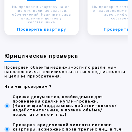
Мы проверим квартиру на юр.
Мы проверим земел
чистоту, наличие залогов,
по кадастровому ном
обременений. Наличие права
арест, инфор
владения и долгов у
собственн
собственника
Проверить квартиру
Проверить 
Юридическая проверка
Проверяем объекты недвижимости по различным
направлениям, в зависимости от типа недвижимости
и цели ее приобретения.
Что мы проверяем ?
Оценка документов, необходимых для
проведения сделки купли-продажи.
(Настоящие/поддельные, действительные/
недействительные, в полном объёме/
недостаточные и т.д.)
Проверка юридической чистоты истории
квартиры, возможных прав третьих лиц, в т.ч.