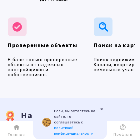
Проверенные объекты
Поиск на карт
В базе только проверенные
Поиск недвижимос
объекты от надежных
Казани, квартиры,
застройщиков и
земельные участки
собственников.
×
Если, вы остаетесь на
Наши услуги
сайте, то
соглашаетесь с
политикой
конфиденциальности
Каталог
Избранное
Профиль
Главная
ПРОДАЖА
АРЕНДА
НОВОСТРОЙКИ
ИПОТЕКА
ПР