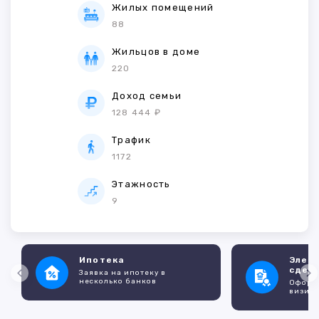
Жилых помещений
88
Жильцов в доме
220
Доход семьи
128 444 ₽
Трафик
1172
Этажность
9
Ипотека
Элек
сдел
Заявка на ипотеку в
несколько банков
Оформл
визито