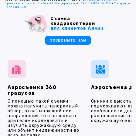
Правительства Российской Федерации от 19.03.2022 № 415
-
Запрос в
Росавиация
Съемка
квадрокоптером
для клиентов Алмаз
ПОЗВОНИТЕ НАМ
Аэросъемка 360
Аэросъемка д
градусов
С помощью такой съемки
Снимки с высоты
можно получить панорамный
подчеркивают ар
обзор, охватывающий все
особенности дома
направления, что позволяет
расположение на 
зрителям исследовать и
окружающую мест
изучать окружающую среду
или объект недвижимости во
всех деталях.