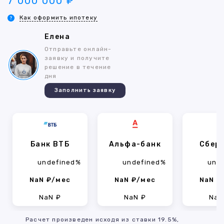
7 000 000 ₽
Как оформить ипотеку
Елена
Отправьте онлайн-
заявку и получите
решение в течение
дня
Заполнить заявку
Банк ВТБ
Альфа-банк
Сбер
undefined%
undefined%
und
NaN ₽/мес
NaN ₽/мес
NaN ₽
NaN ₽
NaN ₽
NaN
Расчет произведен исходя из ставки 19.5%,