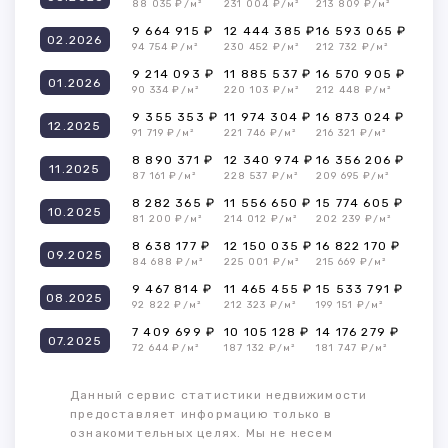
88 035 ₽/м²
231 004 ₽/м²
213 809 ₽/м²
9 664 915 ₽
12 444 385 ₽
16 593 065 ₽
02.2026
94 754 ₽/м²
230 452 ₽/м²
212 732 ₽/м²
9 214 093 ₽
11 885 537 ₽
16 570 905 ₽
01.2026
90 334 ₽/м²
220 103 ₽/м²
212 448 ₽/м²
9 355 353 ₽
11 974 304 ₽
16 873 024 ₽
12.2025
91 719 ₽/м²
221 746 ₽/м²
216 321 ₽/м²
8 890 371 ₽
12 340 974 ₽
16 356 206 ₽
11.2025
87 161 ₽/м²
228 537 ₽/м²
209 695 ₽/м²
8 282 365 ₽
11 556 650 ₽
15 774 605 ₽
10.2025
81 200 ₽/м²
214 012 ₽/м²
202 239 ₽/м²
8 638 177 ₽
12 150 035 ₽
16 822 170 ₽
09.2025
84 688 ₽/м²
225 001 ₽/м²
215 669 ₽/м²
9 467 814 ₽
11 465 455 ₽
15 533 791 ₽
08.2025
92 822 ₽/м²
212 323 ₽/м²
199 151 ₽/м²
7 409 699 ₽
10 105 128 ₽
14 176 279 ₽
07.2025
72 644 ₽/м²
187 132 ₽/м²
181 747 ₽/м²
Данный сервис статистики недвижимости
предоставляет информацию только в
ознакомительных целях. Мы не несем