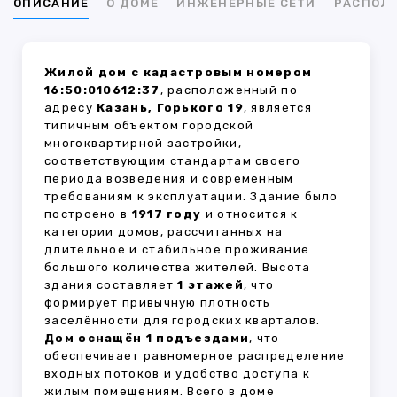
ОПИСАНИЕ
О ДОМЕ
ИНЖЕНЕРНЫЕ СЕТИ
РАСПОЛ
Жилой дом с кадастровым номером
16:50:010612:37
, расположенный по
адресу
Казань, Горького 19
, является
типичным объектом городской
многоквартирной застройки,
соответствующим стандартам своего
периода возведения и современным
требованиям к эксплуатации. Здание было
построено в
1917 году
и относится к
категории домов, рассчитанных на
длительное и стабильное проживание
большого количества жителей. Высота
здания составляет
1 этажей
, что
формирует привычную плотность
заселённости для городских кварталов.
Дом оснащён 1 подъездами
, что
обеспечивает равномерное распределение
входных потоков и удобство доступа к
жилым помещениям. Всего в доме