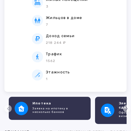
3
Жильцов в доме
7
Доход семьи
218 244 ₽
Трафик
1562
Этажность
1
Ипотека
Элек
сдел
Заявка на ипотеку в
несколько банков
Оформл
визито