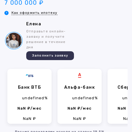
7 000 000 ₽
Как оформить ипотеку
Елена
Отправьте онлайн-
заявку и получите
решение в течение
дня
Заполнить заявку
Банк ВТБ
Альфа-банк
Сбер
undefined%
undefined%
und
NaN ₽/мес
NaN ₽/мес
NaN ₽
NaN ₽
NaN ₽
NaN
Расчет произведен исходя из ставки 19.5%,