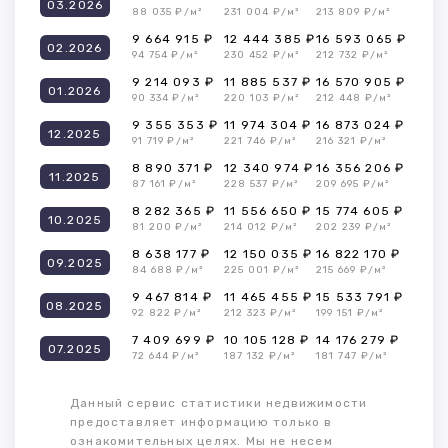
03.2026
88 035 ₽/м²
231 004 ₽/м²
213 809 ₽/м²
9 664 915 ₽
12 444 385 ₽
16 593 065 ₽
02.2026
94 754 ₽/м²
230 452 ₽/м²
212 732 ₽/м²
9 214 093 ₽
11 885 537 ₽
16 570 905 ₽
01.2026
90 334 ₽/м²
220 103 ₽/м²
212 448 ₽/м²
9 355 353 ₽
11 974 304 ₽
16 873 024 ₽
12.2025
91 719 ₽/м²
221 746 ₽/м²
216 321 ₽/м²
8 890 371 ₽
12 340 974 ₽
16 356 206 ₽
11.2025
87 161 ₽/м²
228 537 ₽/м²
209 695 ₽/м²
8 282 365 ₽
11 556 650 ₽
15 774 605 ₽
10.2025
81 200 ₽/м²
214 012 ₽/м²
202 239 ₽/м²
8 638 177 ₽
12 150 035 ₽
16 822 170 ₽
09.2025
84 688 ₽/м²
225 001 ₽/м²
215 669 ₽/м²
9 467 814 ₽
11 465 455 ₽
15 533 791 ₽
08.2025
92 822 ₽/м²
212 323 ₽/м²
199 151 ₽/м²
7 409 699 ₽
10 105 128 ₽
14 176 279 ₽
07.2025
72 644 ₽/м²
187 132 ₽/м²
181 747 ₽/м²
Данный сервис статистики недвижимости
предоставляет информацию только в
ознакомительных целях. Мы не несем