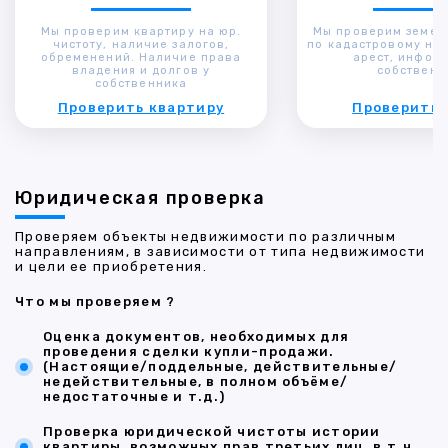
Мы проверим квартиру на юр.
Мы проверим земел
чистоту, наличие залогов,
по кадастровому ном
обременений. Наличие права
арест, инфор
владения и долгов у
собственн
собственника
Проверить квартиру
Проверить 
Юридическая проверка
Проверяем объекты недвижимости по различным
направлениям, в зависимости от типа недвижимости
и цели ее приобретения.
Что мы проверяем ?
Оценка документов, необходимых для
проведения сделки купли-продажи.
(Настоящие/поддельные, действительные/
недействительные, в полном объёме/
недостаточные и т.д.)
Проверка юридической чистоты истории
квартиры, возможных прав третьих лиц, в т.ч.