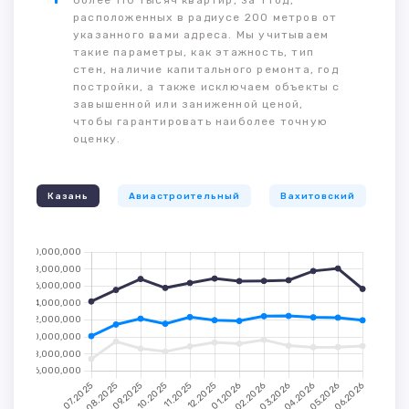
более 110 тысяч квартир, за 1 год,
расположенных в радиусе 200 метров от
указанного вами адреса. Мы учитываем
такие параметры, как этажность, тип
стен, наличие капитального ремонта, год
постройки, а также исключаем объекты с
завышенной или заниженной ценой,
чтобы гарантировать наиболее точную
оценку.
Казань
Авиастроительный
Вахитовский
К