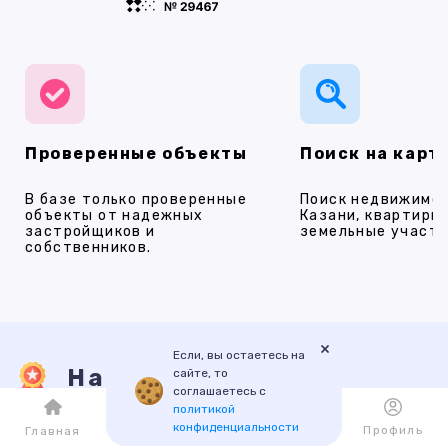
Проверенные объекты
Поиск на карт
В базе только проверенные
Поиск недвижимос
объекты от надежных
Казани, квартиры,
застройщиков и
земельные участки
собственников.
×
Если, вы остаетесь на
Наши услуги
сайте, то
соглашаетесь с
политикой
конфиденциальности
Каталог
Избранное
Профиль
Главная
ПРОДАЖА
АРЕНДА
НОВОСТРОЙКИ
ИПОТЕКА
ПР