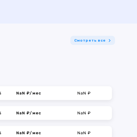
Смотреть все
%
NaN ₽/мес
NaN ₽
%
NaN ₽/мес
NaN ₽
%
NaN ₽/мес
NaN ₽