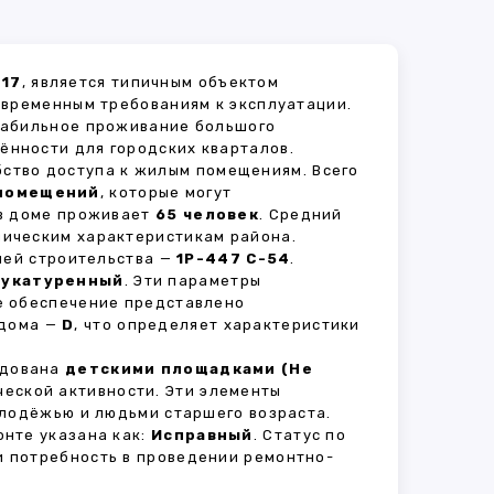
 17
, является типичным объектом
овременным требованиям к эксплуатации.
стабильное проживание большого
ённости для городских кварталов.
бство доступа к жилым помещениям. Всего
 помещений
, которые могут
 в доме проживает
65 человек
. Средний
мическим характеристикам района.
рией строительства —
1Р-447 С-54
.
укатуренный
. Эти параметры
е обеспечение представлено
 дома —
D
, что определяет характеристики
удована
детскими площадками (Не
ческой активности. Эти элементы
олодёжью и людьми старшего возраста.
нте указана как:
Исправный
. Статус по
и потребность в проведении ремонтно-