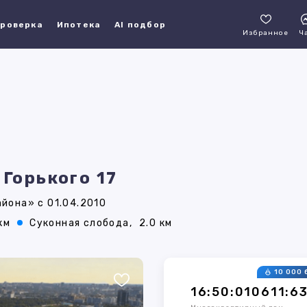
роверка
Ипотека
AI подбор
Избранное
Ч
 Горького 17
йона» с 01.04.2010
 км
Суконная слобода,
2.0 км
10 000 
16:50:010611:6