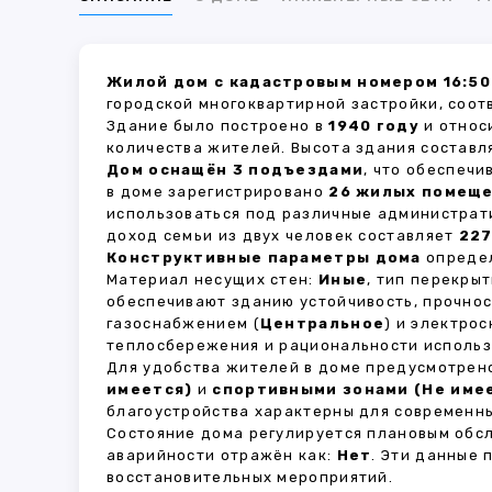
Жилой дом с кадастровым номером 16:50:
городской многоквартирной застройки, соот
Здание было построено в
1940 году
и относ
количества жителей. Высота здания состав
Дом оснащён 3 подъездами
, что обеспеч
в доме зарегистрировано
26 жилых помещ
использоваться под различные администрат
доход семьи из двух человек составляет
227
Конструктивные параметры дома
определ
Материал несущих стен:
Иные
, тип перекры
обеспечивают зданию устойчивость, прочно
газоснабжением (
Центральное
) и электро
теплосбережения и рациональности использ
Для удобства жителей в доме предусмотре
имеется)
и
спортивными зонами (Не име
благоустройства характерны для современны
Состояние дома регулируется плановым обс
аварийности отражён как:
Нет
. Эти данные
восстановительных мероприятий.