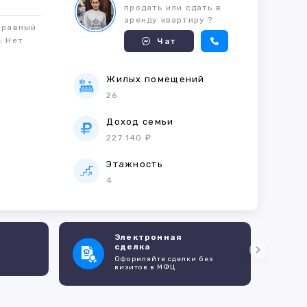
продать или сдать в
аренду квартиру ?
правный
м:
Нет
Чат
Жилых помещений
26
е
Доход семьи
227 140 ₽
Этажность
4
Электронная
сделка
Оформляйте сделки без
визитов в МФЦ