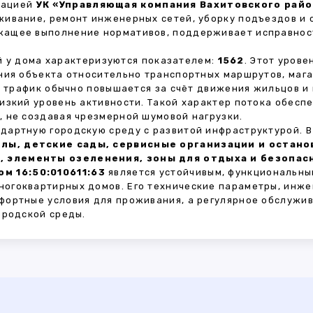
зацией
УК «Управляющая компания Вахитовского район
живание, ремонт инженерных сетей, уборку подъездов и 
жащее выполнение нормативов, поддерживает исправнос
 у дома характеризуются показателем:
1562
. Этот уров
ния объекта относительно транспортных маршрутов, маг
ы трафик обычно повышается за счёт движения жильцов и
изкий уровень активности. Такой характер потока обес
 не создавая чрезмерной шумовой нагрузки.
дартную городскую среду с развитой инфраструктурой. 
лы, детские сады, сервисные организации и остан
, элементы озеленения, зоны для отдыха и безопа
м 16:50:010611:63
является устойчивым, функциональны
огоквартирных домов. Его технические параметры, инже
фортные условия для проживания, а регулярное обслужи
ородской среды.