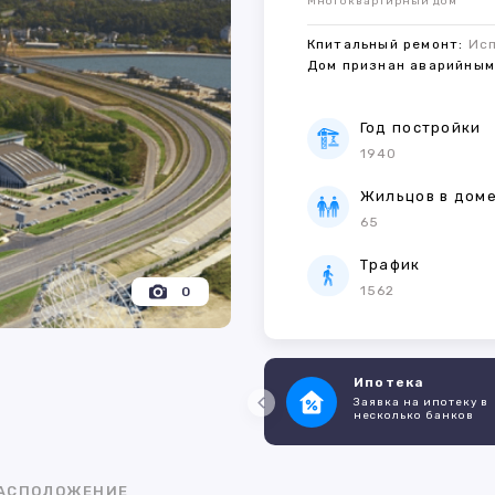
Многоквартирный дом
Кпитальный ремонт:
Ис
Дом признан аварийны
Год постройки
1940
Жильцов в дом
65
Трафик
1562
0
Ипотека
Заявка на ипотеку в
несколько банков
АСПОЛОЖЕНИЕ