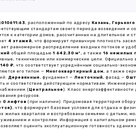
010611:63
, расположенный по адресу
Казань, Горького
ветствующим стандартам своего периода возведения и с
ится к категории домов, рассчитанных на длительное и 
ляет
4 этажей
, что формирует привычную плотность засел
ивает равномерное распределение входных потоков и удо
ений
общей площадью
1 642.30 м²
, а также
16 нежилых
ивные, технические или коммерческие цели. Официально
140 ₽
, что соответствует усреднённым социально-эконо
яются его типом —
Многоквартирный дом
, а также се
тий:
Деревянные
, фундамент —
Ленточный
, фасад —
Ошт
сть и соответствие действующим нормативам. Инженерно
снабжением (
Центральное
). Класс энергоэффективности
ования ресурсов.
но
0 лифтов
(при наличии). Придомовая территория обор
ется)
, что формирует базовые условия для отдыха и физи
х жилых кварталов и востребованы семьями с детьми, м
луживанием и контролем. Информация о капитальном ремо
 позволяют оценить эксплуатационную готовность здания 