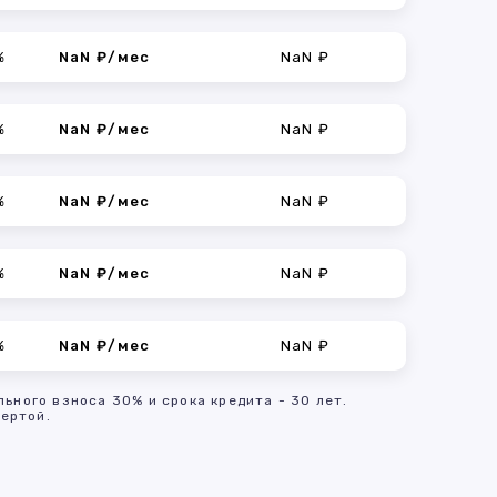
%
NaN ₽/мес
NaN ₽
%
NaN ₽/мес
NaN ₽
%
NaN ₽/мес
NaN ₽
%
NaN ₽/мес
NaN ₽
%
NaN ₽/мес
NaN ₽
льного взноса 30% и срока кредита - 30 лет.
ертой.