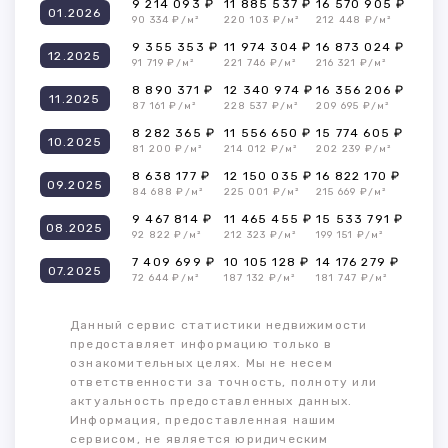
9 214 093 ₽
11 885 537 ₽
16 570 905 ₽
01.2026
90 334 ₽/м²
220 103 ₽/м²
212 448 ₽/м²
9 355 353 ₽
11 974 304 ₽
16 873 024 ₽
12.2025
91 719 ₽/м²
221 746 ₽/м²
216 321 ₽/м²
8 890 371 ₽
12 340 974 ₽
16 356 206 ₽
11.2025
87 161 ₽/м²
228 537 ₽/м²
209 695 ₽/м²
8 282 365 ₽
11 556 650 ₽
15 774 605 ₽
10.2025
81 200 ₽/м²
214 012 ₽/м²
202 239 ₽/м²
8 638 177 ₽
12 150 035 ₽
16 822 170 ₽
09.2025
84 688 ₽/м²
225 001 ₽/м²
215 669 ₽/м²
9 467 814 ₽
11 465 455 ₽
15 533 791 ₽
08.2025
92 822 ₽/м²
212 323 ₽/м²
199 151 ₽/м²
7 409 699 ₽
10 105 128 ₽
14 176 279 ₽
07.2025
72 644 ₽/м²
187 132 ₽/м²
181 747 ₽/м²
Данный сервис статистики недвижимости
предоставляет информацию только в
ознакомительных целях. Мы не несем
ответственности за точность, полноту или
актуальность предоставленных данных.
Информация, предоставленная нашим
сервисом, не является юридическим