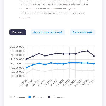
постройки, а также исключаем объекты с
завышенной или заниженной ценой,
чтобы гарантировать наиболее точную
оценку.
Казань
Авиастроительный
Вахитовский
К
1-комн.
2-комн.
3-комн.