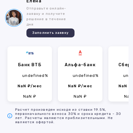
Елена
Отправьте онлайн-
заявку и получите
решение в течение
дня
Заполнить заявку
Банк ВТБ
Альфа-банк
Сбер
undefined%
undefined%
und
NaN ₽/мес
NaN ₽/мес
NaN ₽
NaN ₽
NaN ₽
NaN
Расчет произведен исходя из ставки 19.5%,
первоначального взноса 30% и срока кредита - 30
лет. Расчеты являются приблизительными. Не
является офертой.