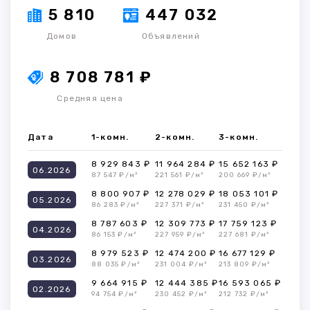
5 810
447 032
Домов
Объявлений
8 708 781 ₽
Средняя цена
Дата
1-комн.
2-комн.
3-комн.
8 929 843 ₽
11 964 284 ₽
15 652 163 ₽
06.2026
87 547 ₽/м²
221 561 ₽/м²
200 669 ₽/м²
8 800 907 ₽
12 278 029 ₽
18 053 101 ₽
05.2026
86 283 ₽/м²
227 371 ₽/м²
231 450 ₽/м²
8 787 603 ₽
12 309 773 ₽
17 759 123 ₽
04.2026
86 153 ₽/м²
227 959 ₽/м²
227 681 ₽/м²
8 979 523 ₽
12 474 200 ₽
16 677 129 ₽
03.2026
88 035 ₽/м²
231 004 ₽/м²
213 809 ₽/м²
9 664 915 ₽
12 444 385 ₽
16 593 065 ₽
02.2026
94 754 ₽/м²
230 452 ₽/м²
212 732 ₽/м²