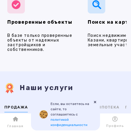
Проверенные объекты
Поиск на карт
В базе только проверенные
Поиск недвижимос
объекты от надежных
Казани, квартиры,
застройщиков и
земельные участки
собственников.
Наши услуги
×
Если, вы остаетесь на
ПРОДАЖА
АРЕНДА
НОВОСТРОЙКИ
ИПОТЕКА
ПР
сайте, то
соглашаетесь с
политикой
ВТОРИЧНАЯ
НОВОСТРОЙКИ
конфиденциальности
Каталог
Избранное
Профиль
Главная