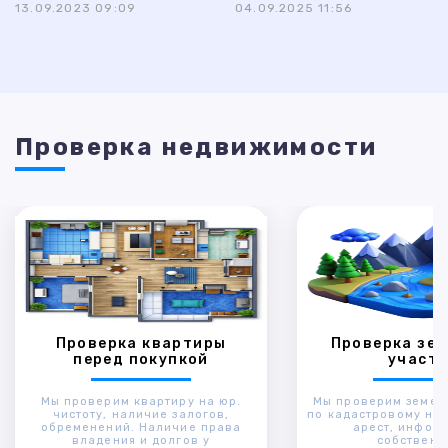
13.09.2023 09:09
04.09.2025 11:56
Проверка недвижимости
Проверка квартиры
Проверка зем
перед покупкой
участк
Мы проверим квартиру на юр.
Мы проверим земел
чистоту, наличие залогов,
по кадастровому ном
обременений. Наличие права
арест, инфор
владения и долгов у
собственн