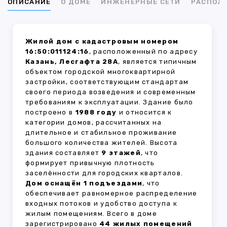
ОПИСАНИЕ
О ДОМЕ
ИНЖЕНЕРНЫЕ СЕТИ
РАСПОЛ
Жилой дом с кадастровым номером
16:50:011124:16
, расположенный по адресу
Казань, Лесгафта 28А
, является типичным
объектом городской многоквартирной
застройки, соответствующим стандартам
своего периода возведения и современным
требованиям к эксплуатации. Здание было
построено в
1988 году
и относится к
категории домов, рассчитанных на
длительное и стабильное проживание
большого количества жителей. Высота
здания составляет
9 этажей
, что
формирует привычную плотность
заселённости для городских кварталов.
Дом оснащён 1 подъездами
, что
обеспечивает равномерное распределение
входных потоков и удобство доступа к
жилым помещениям. Всего в доме
зарегистрировано
44 жилых помещений