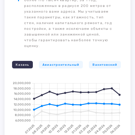
более 110 тысяч квартир, за 1 год,
расположенных в радиусе 200 метров от
указанного вами адреса. Мы учитываем
такие параметры, как этажность, тип
стен, наличие капитального ремонта, год
постройки, а также исключаем объекты с
завышенной или заниженной ценой,
чтобы гарантировать наиболее точную
оценку.
Казань
Авиастроительный
Вахитовский
К