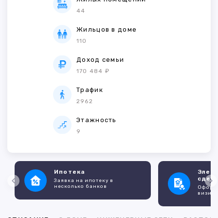
44
Жильцов в доме
110
Доход семьи
170 484 ₽
Трафик
2962
Этажность
9
Ипотека
Элек
сдел
Заявка на ипотеку в
несколько банков
Оформл
визито