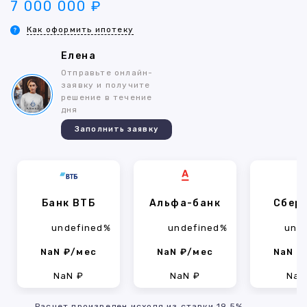
7 000 000 ₽
Как оформить ипотеку
Елена
Отправьте онлайн-
заявку и получите
решение в течение
дня
Заполнить заявку
Банк ВТБ
Альфа-банк
Сбер
undefined%
undefined%
und
NaN ₽/мес
NaN ₽/мес
NaN ₽
NaN ₽
NaN ₽
NaN
Расчет произведен исходя из ставки 19.5%,