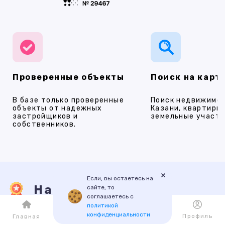
Проверенные объекты
Поиск на карт
В базе только проверенные
Поиск недвижимос
объекты от надежных
Казани, квартиры,
застройщиков и
земельные участки
собственников.
×
Если, вы остаетесь на
Наши услуги
сайте, то
соглашаетесь с
политикой
конфиденциальности
Каталог
Избранное
Профиль
Главная
ПРОДАЖА
АРЕНДА
НОВОСТРОЙКИ
ИПОТЕКА
ПР