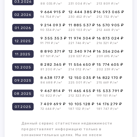
03.2026
88 035 ₽/м²
231 004 ₽/м²
213 809 ₽/м²
9 664 915 ₽
12 444 385 ₽
16 593 065 ₽
02.2026
94 754 ₽/м²
230 452 ₽/м²
212 732 ₽/м²
9 214 093 ₽
11 885 537 ₽
16 570 905 ₽
01.2026
90 334 ₽/м²
220 103 ₽/м²
212 448 ₽/м²
9 355 353 ₽
11 974 304 ₽
16 873 024 ₽
12.2025
91 719 ₽/м²
221 746 ₽/м²
216 321 ₽/м²
8 890 371 ₽
12 340 974 ₽
16 356 206 ₽
11.2025
87 161 ₽/м²
228 537 ₽/м²
209 695 ₽/м²
8 282 365 ₽
11 556 650 ₽
15 774 605 ₽
10.2025
81 200 ₽/м²
214 012 ₽/м²
202 239 ₽/м²
8 638 177 ₽
12 150 035 ₽
16 822 170 ₽
09.2025
84 688 ₽/м²
225 001 ₽/м²
215 669 ₽/м²
9 467 814 ₽
11 465 455 ₽
15 533 791 ₽
08.2025
92 822 ₽/м²
212 323 ₽/м²
199 151 ₽/м²
7 409 699 ₽
10 105 128 ₽
14 176 279 ₽
07.2025
72 644 ₽/м²
187 132 ₽/м²
181 747 ₽/м²
Данный сервис статистики недвижимости
предоставляет информацию только в
ознакомительных целях. Мы не несем