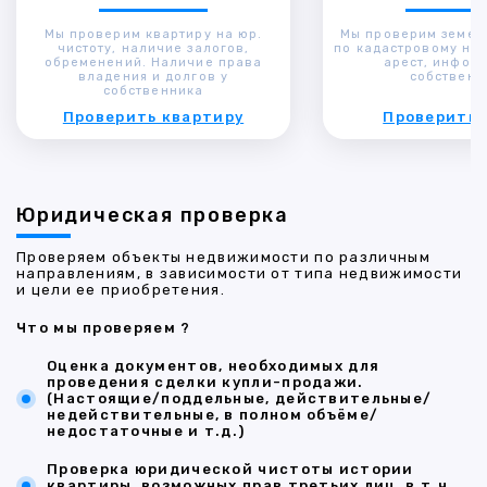
Мы проверим квартиру на юр.
Мы проверим земел
чистоту, наличие залогов,
по кадастровому ном
обременений. Наличие права
арест, инфор
владения и долгов у
собственн
собственника
Проверить квартиру
Проверить 
Юридическая проверка
Проверяем объекты недвижимости по различным
направлениям, в зависимости от типа недвижимости
и цели ее приобретения.
Что мы проверяем ?
Оценка документов, необходимых для
проведения сделки купли-продажи.
(Настоящие/поддельные, действительные/
недействительные, в полном объёме/
недостаточные и т.д.)
Проверка юридической чистоты истории
квартиры, возможных прав третьих лиц, в т.ч.