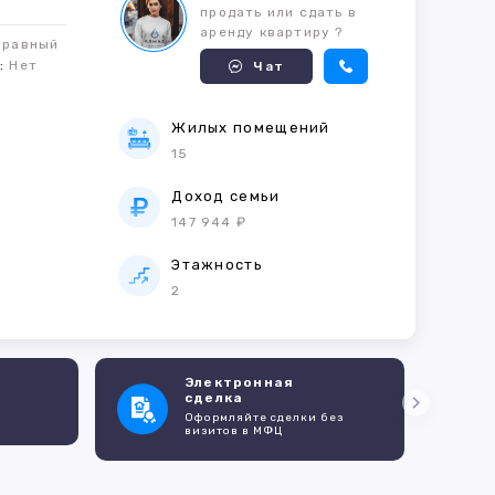
продать или сдать в
аренду квартиру ?
правный
м:
Нет
Чат
Жилых помещений
15
е
Доход семьи
147 944 ₽
Этажность
2
Электронная
сделка
Оформляйте сделки без
визитов в МФЦ