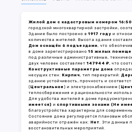
Жилой дом с кадастровым номером 16:50
городской многоквартирной застройки, соот
Здание было построено в
1917 году
и относи
количества жителей. Высота здания состав
Дом оснащён 6 подъездами
, что обеспеч
в доме зарегистрировано
15 жилых помеще
под различные административные, техничес
двух человек составляет
147944 ₽
, что соо
Конструктивные параметры дома
определ
несущих стен:
Кирпич
, тип перекрытий:
Дер
зданию устойчивость, прочность и соответ
(
Центральное
) и электроснабжением (
Цен
теплосбережения и рациональности использ
Для удобства жителей в доме предусмотре
имеется)
и
спортивными зонами (Не име
благоустройства характерны для современны
Состояние дома регулируется плановым обс
аварийности отражён как:
Нет
. Эти данные
восстановительных мероприятий.