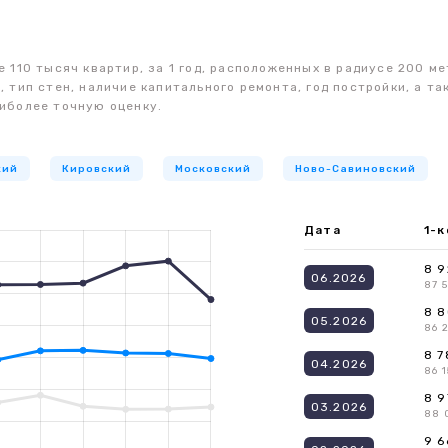
 110 тысяч квартир, за 1 год, расположенных в радиусе 200 ме
, тип стен, наличие капитального ремонта, год постройки, а 
иболее точную оценку.
кий
Кировский
Московский
Ново-Савиновский
Дата
1-к
8 9
06.2026
87 
8 8
05.2026
86 
8 7
04.2026
86 1
8 9
03.2026
88 
9 6