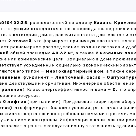
:010402:35
, расположенный по адресу
Казань, Кремлев
ветствующим стандартам своего периода возведения и с
тся к категории домов, рассчитанных на длительное и с
ляет
2 этажей
, что формирует привычную плотность засел
ивает равномерное распределение входных потоков и удо
ний
общей площадью
40.62 м²
, а также
2 нежилых пом
кие или коммерческие цели. Официально в доме прожива
тветствует усреднённым социально-экономическим харак
яются его типом —
Многоквартирный дом
, а также се
евянные
, фундамент —
Ленточный
, фасад —
Оштукатур
ствие действующим нормативам. Инженерное обеспечение
тральное
). Класс энергоэффективности дома —
D
, что о
ования ресурсов.
но
0 лифтов
(при наличии). Придомовая территория обор
ется)
, что формирует базовые условия для отдыха и физи
х жилых кварталов и востребованы семьями с детьми, м
луживанием и контролем. Информация о капитальном ремо
 позволяют оценить эксплуатационную готовность здания 