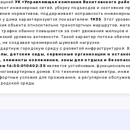
зацией
УК «Управляющая компания Вахитовского райо
монт инженерных сетей, уборку подъездов и состояние 
ние нормативов, поддерживает исправность инженерных
 у дома характеризуются показателем:
1935
. Этот уров
ния объекта относительно транспортных маршрутов, маг
ы трафик обычно повышается за счёт движения жильцов и
изкий уровень активности. Такой характер потока обес
 не создавая чрезмерной шумовой нагрузки.
дартную городскую среду с развитой инфраструктурой. 
лы, детские сады, сервисные организации и остан
, элементы озеленения, зоны для отдыха и безопа
м 16:50:010402:35
является устойчивым, функциональн
огоквартирных домов. Его технические параметры, инже
фортные условия для проживания, а регулярное обслужи
ородской среды.