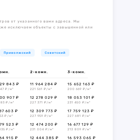
тров от указанного вами адреса. Мы
также исключаем объекты с завышенной или
Приволжский
Советский
омн.
2-комн.
3-комн.
29 843 ₽
11 964 284 ₽
15 652 163 ₽
547 ₽/м²
221 561 ₽/м²
200 669 ₽/м²
00 907 ₽
12 278 029 ₽
18 053 101 ₽
283 ₽/м²
227 371 ₽/м²
231 450 ₽/м²
87 603 ₽
12 309 773 ₽
17 759 123 ₽
53 ₽/м²
227 959 ₽/м²
227 681 ₽/м²
79 523 ₽
12 474 200 ₽
16 677 129 ₽
035 ₽/м²
231 004 ₽/м²
213 809 ₽/м²
64 915 ₽
12 444 385 ₽
16 593 065 ₽