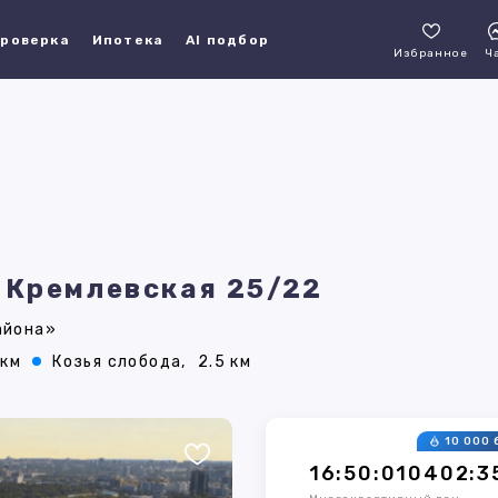
роверка
Ипотека
AI подбор
Избранное
Ч
, Кремлевская 25/22
айона»
 км
Козья слобода,
2.5 км
10 000 
16:50:010402:3