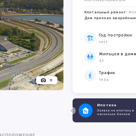
Многоквартирный дом
Кпитальный ремонт:
Ис
Дом признан аварийны
Год постройки
1917
Жильцов в дом
37
Трафик
1935
0
Ипотека
Заявка на ипотеку в
несколько банков
АСПОЛОЖЕНИЕ