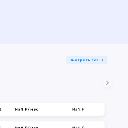
Смотреть все
%
NaN ₽/мес
NaN ₽
%
NaN ₽/мес
NaN ₽