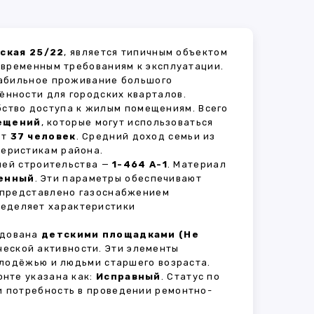
ская 25/22
, является типичным объектом
овременным требованиям к эксплуатации.
табильное проживание большого
ённости для городских кварталов.
бство доступа к жилым помещениям. Всего
ещений
, которые могут использоваться
ет
37 человек
. Средний доход семьи из
теристикам района.
рией строительства —
1-464 А-1
. Материал
енный
. Эти параметры обеспечивают
 представлено газоснабжением
пределяет характеристики
удована
детскими площадками (Не
ческой активности. Эти элементы
олодёжью и людьми старшего возраста.
нте указана как:
Исправный
. Статус по
и потребность в проведении ремонтно-