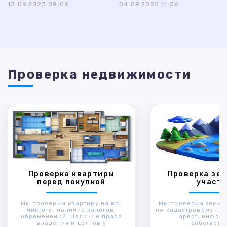
13.09.2023 09:09
04.09.2025 11:56
Проверка недвижимости
Проверка квартиры
Проверка зем
перед покупкой
участк
Мы проверим квартиру на юр.
Мы проверим земел
чистоту, наличие залогов,
по кадастровому ном
обременений. Наличие права
арест, инфор
владения и долгов у
собственн