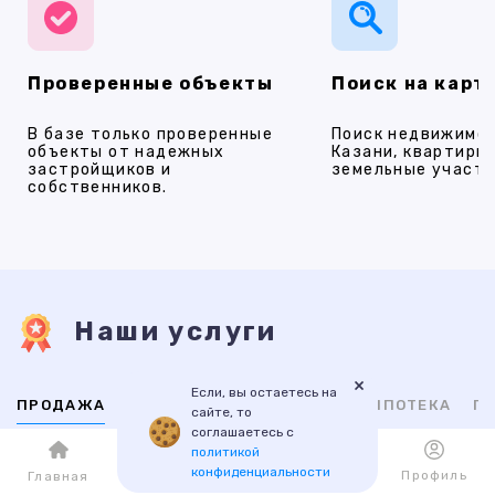
Проверенные объекты
Поиск на карт
В базе только проверенные
Поиск недвижимос
объекты от надежных
Казани, квартиры,
застройщиков и
земельные участки
собственников.
Наши услуги
×
Если, вы остаетесь на
ПРОДАЖА
АРЕНДА
НОВОСТРОЙКИ
ИПОТЕКА
ПР
сайте, то
соглашаетесь с
политикой
ВТОРИЧНАЯ
НОВОСТРОЙКИ
конфиденциальности
Каталог
Избранное
Профиль
Главная