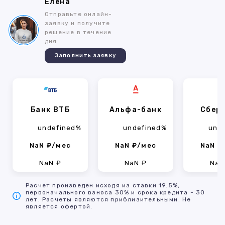
Елена
Отправьте онлайн-
заявку и получите
решение в течение
дня
Заполнить заявку
Банк ВТБ
Альфа-банк
Сбер
undefined%
undefined%
und
NaN ₽/мес
NaN ₽/мес
NaN ₽
NaN ₽
NaN ₽
NaN
Расчет произведен исходя из ставки 19.5%,
первоначального взноса 30% и срока кредита - 30
лет. Расчеты являются приблизительными. Не
является офертой.