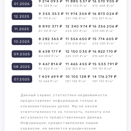
9 214 093 ₽
11 885 537 ₽
16 570 905 ₽
01.2026
90 334 ₽/м²
220 103 ₽/м²
212 448 ₽/м²
9 355 353 ₽
11 974 304 ₽
16 873 024 ₽
12.2025
91 719 ₽/м²
221 746 ₽/м²
216 321 ₽/м²
8 890 371 ₽
12 340 974 ₽
16 356 206 ₽
11.2025
87 161 ₽/м²
228 537 ₽/м²
209 695 ₽/м²
8 282 365 ₽
11 556 650 ₽
15 774 605 ₽
10.2025
81 200 ₽/м²
214 012 ₽/м²
202 239 ₽/м²
8 638 177 ₽
12 150 035 ₽
16 822 170 ₽
09.2025
84 688 ₽/м²
225 001 ₽/м²
215 669 ₽/м²
9 467 814 ₽
11 465 455 ₽
15 533 791 ₽
08.2025
92 822 ₽/м²
212 323 ₽/м²
199 151 ₽/м²
7 409 699 ₽
10 105 128 ₽
14 176 279 ₽
07.2025
72 644 ₽/м²
187 132 ₽/м²
181 747 ₽/м²
Данный сервис статистики недвижимости
предоставляет информацию только в
ознакомительных целях. Мы не несем
ответственности за точность, полноту или
актуальность предоставленных данных.
Информация, предоставленная нашим
сервисом, не является юридическим