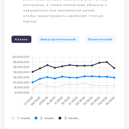
постройки, а также исключаем объекты с
завышенной или заниженной ценой,
чтобы гарантировать наиболее точную
оценку.
Казань
Авиастроительный
Вахитовский
К
1-комн.
2-комн.
3-комн.