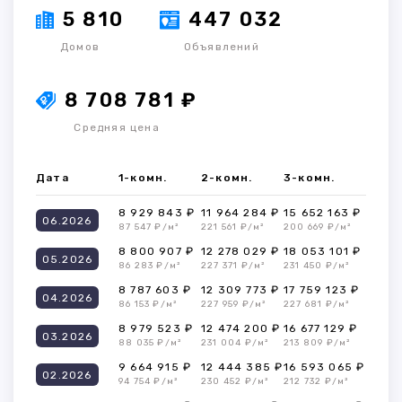
5 810
447 032
Домов
Объявлений
8 708 781 ₽
Средняя цена
Дата
1-комн.
2-комн.
3-комн.
8 929 843 ₽
11 964 284 ₽
15 652 163 ₽
06.2026
87 547 ₽/м²
221 561 ₽/м²
200 669 ₽/м²
8 800 907 ₽
12 278 029 ₽
18 053 101 ₽
05.2026
86 283 ₽/м²
227 371 ₽/м²
231 450 ₽/м²
8 787 603 ₽
12 309 773 ₽
17 759 123 ₽
04.2026
86 153 ₽/м²
227 959 ₽/м²
227 681 ₽/м²
8 979 523 ₽
12 474 200 ₽
16 677 129 ₽
03.2026
88 035 ₽/м²
231 004 ₽/м²
213 809 ₽/м²
9 664 915 ₽
12 444 385 ₽
16 593 065 ₽
02.2026
94 754 ₽/м²
230 452 ₽/м²
212 732 ₽/м²