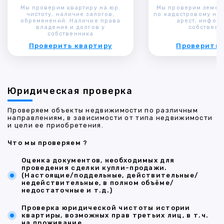
Мы проверим квартиру на юр.
Мы проверим земел
чистоту, наличие залогов,
по кадастровому ном
обременений. Наличие права
арест, инфор
владения и долгов у
собственн
собственника
Проверить квартиру
Проверить 
Юридическая проверка
Проверяем объекты недвижимости по различным
направлениям, в зависимости от типа недвижимости
и цели ее приобретения.
Что мы проверяем ?
Оценка документов, необходимых для
проведения сделки купли-продажи.
(Настоящие/поддельные, действительные/
недействительные, в полном объёме/
недостаточные и т.д.)
Проверка юридической чистоты истории
квартиры, возможных прав третьих лиц, в т.ч.
на проживание