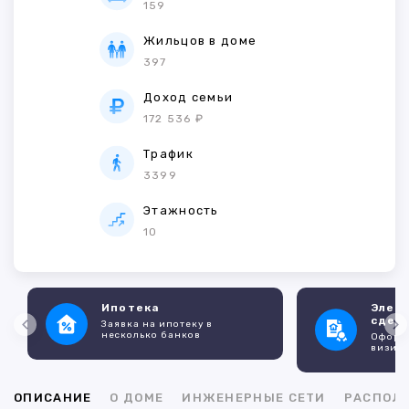
159
Жильцов в доме
397
Доход семьи
172 536 ₽
Трафик
3399
Этажность
10
Ипотека
Элек
сдел
Заявка на ипотеку в
несколько банков
Оформл
визито
ОПИСАНИЕ
О ДОМЕ
ИНЖЕНЕРНЫЕ СЕТИ
РАСПОЛ