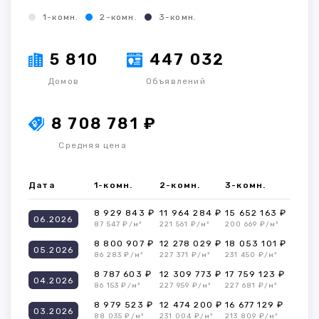
1-комн.
2-комн.
3-комн.
5 810
447 032
Домов
Объявлений
8 708 781 ₽
Средняя цена
Дата
1-комн.
2-комн.
3-комн.
8 929 843 ₽
11 964 284 ₽
15 652 163 ₽
06.2026
87 547 ₽/м²
221 561 ₽/м²
200 669 ₽/м²
8 800 907 ₽
12 278 029 ₽
18 053 101 ₽
05.2026
86 283 ₽/м²
227 371 ₽/м²
231 450 ₽/м²
8 787 603 ₽
12 309 773 ₽
17 759 123 ₽
04.2026
86 153 ₽/м²
227 959 ₽/м²
227 681 ₽/м²
8 979 523 ₽
12 474 200 ₽
16 677 129 ₽
03.2026
88 035 ₽/м²
231 004 ₽/м²
213 809 ₽/м²