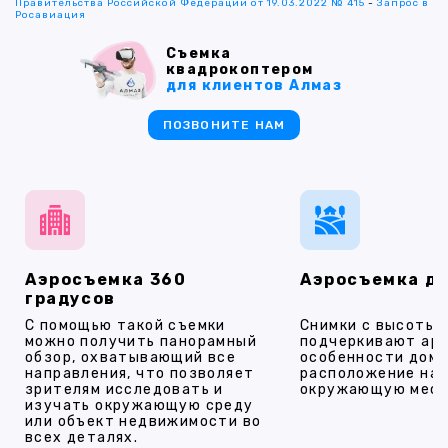
Правительства Российской Федерации от 19.03.2022 № 415
-
Запрос в
Росавиация
Съемка
квадрокоптером
для клиентов Алмаз
ПОЗВОНИТЕ НАМ
Аэросъемка 360
Аэросъемка д
градусов
С помощью такой съемки
Снимки с высоты
можно получить панорамный
подчеркивают ар
обзор, охватывающий все
особенности дома
направления, что позволяет
расположение на 
зрителям исследовать и
окружающую мест
изучать окружающую среду
или объект недвижимости во
всех деталях.