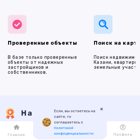
Проверенные объекты
Поиск на карт
В базе только проверенные
Поиск недвижимос
объекты от надежных
Казани, квартиры,
застройщиков и
земельные участки
собственников.
×
Если, вы остаетесь на
Наши услуги
сайте, то
соглашаетесь с
политикой
конфиденциальности
ПРОДАЖА
АРЕНДА
НОВОСТРОЙКИ
ИПОТЕКА
ПР
Каталог
Избранное
Профиль
Главная