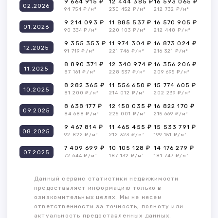
9 664 915 ₽
12 444 385 ₽
16 593 065 ₽
02.2026
94 754 ₽/м²
230 452 ₽/м²
212 732 ₽/м²
9 214 093 ₽
11 885 537 ₽
16 570 905 ₽
01.2026
90 334 ₽/м²
220 103 ₽/м²
212 448 ₽/м²
9 355 353 ₽
11 974 304 ₽
16 873 024 ₽
12.2025
91 719 ₽/м²
221 746 ₽/м²
216 321 ₽/м²
8 890 371 ₽
12 340 974 ₽
16 356 206 ₽
11.2025
87 161 ₽/м²
228 537 ₽/м²
209 695 ₽/м²
8 282 365 ₽
11 556 650 ₽
15 774 605 ₽
10.2025
81 200 ₽/м²
214 012 ₽/м²
202 239 ₽/м²
8 638 177 ₽
12 150 035 ₽
16 822 170 ₽
09.2025
84 688 ₽/м²
225 001 ₽/м²
215 669 ₽/м²
9 467 814 ₽
11 465 455 ₽
15 533 791 ₽
08.2025
92 822 ₽/м²
212 323 ₽/м²
199 151 ₽/м²
7 409 699 ₽
10 105 128 ₽
14 176 279 ₽
07.2025
72 644 ₽/м²
187 132 ₽/м²
181 747 ₽/м²
Данный сервис статистики недвижимости
предоставляет информацию только в
ознакомительных целях. Мы не несем
ответственности за точность, полноту или
актуальность предоставленных данных.