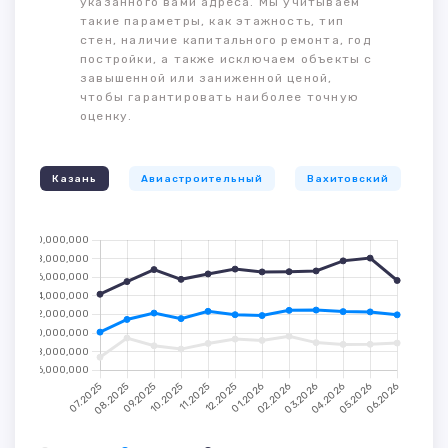
указанного вами адреса. Мы учитываем
такие параметры, как этажность, тип
стен, наличие капитального ремонта, год
постройки, а также исключаем объекты с
завышенной или заниженной ценой,
чтобы гарантировать наиболее точную
оценку.
Казань
Авиастроительный
Вахитовский
К