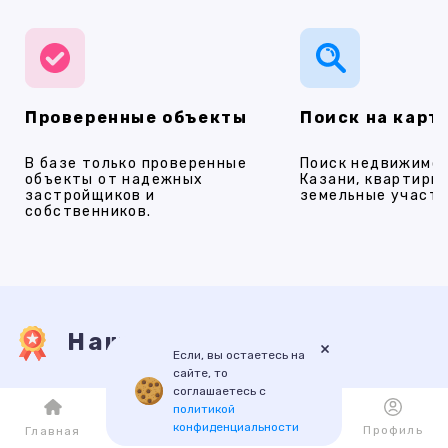
Проверенные объекты
Поиск на карт
В базе только проверенные
Поиск недвижимос
объекты от надежных
Казани, квартиры,
застройщиков и
земельные участки
собственников.
Наши услуги
×
Если, вы остаетесь на
сайте, то
соглашаетесь с
ПРОДАЖА
АРЕНДА
НОВОСТРОЙКИ
ИПОТЕКА
ПР
политикой
конфиденциальности
Каталог
Избранное
Профиль
Главная