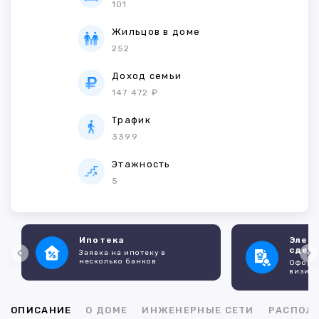
101
Жильцов в доме
252
Доход семьи
147 472 ₽
Трафик
3399
Этажность
5
Ипотека
Элек
сдел
Заявка на ипотеку в
несколько банков
Оформл
визито
ОПИСАНИЕ
О ДОМЕ
ИНЖЕНЕРНЫЕ СЕТИ
РАСПОЛ