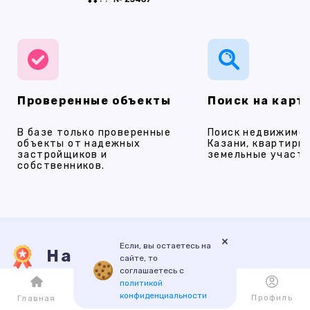
Проверенные объекты
Поиск на карт
В базе только проверенные
Поиск недвижимос
объекты от надежных
Казани, квартиры,
застройщиков и
земельные участки
собственников.
×
Если, вы остаетесь на
Наши услуги
сайте, то
соглашаетесь с
политикой
конфиденциальности
Каталог
Избранное
Профиль
Главная
ПРОДАЖА
АРЕНДА
НОВОСТРОЙКИ
ИПОТЕКА
ПР