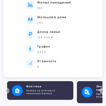
Жилых помещений
100
Жильцов в доме
250
Доход семьи
124 332 ₽
Трафик
3459
Этажность
5
Ипотека
Элек
сдел
Заявка на ипотеку в
несколько банков
Оформл
визито