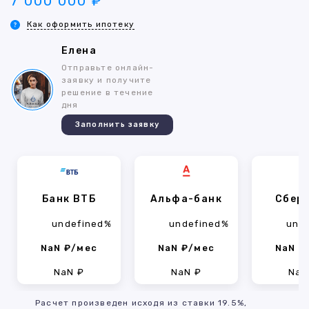
7 000 000 ₽
Как оформить ипотеку
Елена
Отправьте онлайн-
заявку и получите
решение в течение
дня
Заполнить заявку
Банк ВТБ
Альфа-банк
Сбер
undefined%
undefined%
und
NaN ₽/мес
NaN ₽/мес
NaN ₽
NaN ₽
NaN ₽
NaN
Расчет произведен исходя из ставки 19.5%,