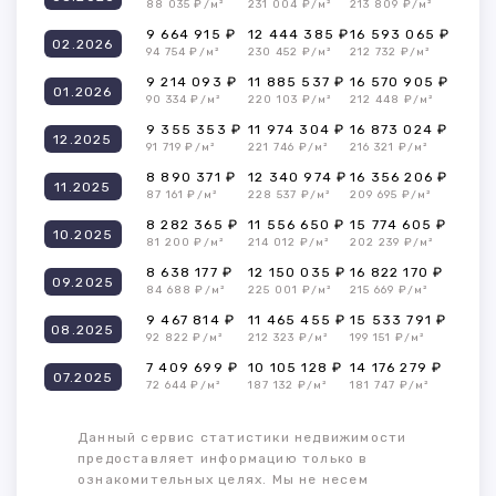
88 035 ₽/м²
231 004 ₽/м²
213 809 ₽/м²
9 664 915 ₽
12 444 385 ₽
16 593 065 ₽
02.2026
94 754 ₽/м²
230 452 ₽/м²
212 732 ₽/м²
9 214 093 ₽
11 885 537 ₽
16 570 905 ₽
01.2026
90 334 ₽/м²
220 103 ₽/м²
212 448 ₽/м²
9 355 353 ₽
11 974 304 ₽
16 873 024 ₽
12.2025
91 719 ₽/м²
221 746 ₽/м²
216 321 ₽/м²
8 890 371 ₽
12 340 974 ₽
16 356 206 ₽
11.2025
87 161 ₽/м²
228 537 ₽/м²
209 695 ₽/м²
8 282 365 ₽
11 556 650 ₽
15 774 605 ₽
10.2025
81 200 ₽/м²
214 012 ₽/м²
202 239 ₽/м²
8 638 177 ₽
12 150 035 ₽
16 822 170 ₽
09.2025
84 688 ₽/м²
225 001 ₽/м²
215 669 ₽/м²
9 467 814 ₽
11 465 455 ₽
15 533 791 ₽
08.2025
92 822 ₽/м²
212 323 ₽/м²
199 151 ₽/м²
7 409 699 ₽
10 105 128 ₽
14 176 279 ₽
07.2025
72 644 ₽/м²
187 132 ₽/м²
181 747 ₽/м²
Данный сервис статистики недвижимости
предоставляет информацию только в
ознакомительных целях. Мы не несем