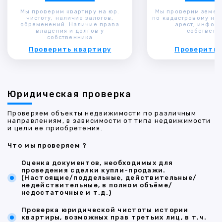
Мы проверим квартиру на юр.
Мы проверим земел
чистоту, наличие залогов,
по кадастровому ном
обременений. Наличие права
арест, инфор
владения и долгов у
собственн
собственника
Проверить квартиру
Проверить 
Юридическая проверка
Проверяем объекты недвижимости по различным
направлениям, в зависимости от типа недвижимости
и цели ее приобретения.
Что мы проверяем ?
Оценка документов, необходимых для
проведения сделки купли-продажи.
(Настоящие/поддельные, действительные/
недействительные, в полном объёме/
недостаточные и т.д.)
Проверка юридической чистоты истории
квартиры, возможных прав третьих лиц, в т.ч.