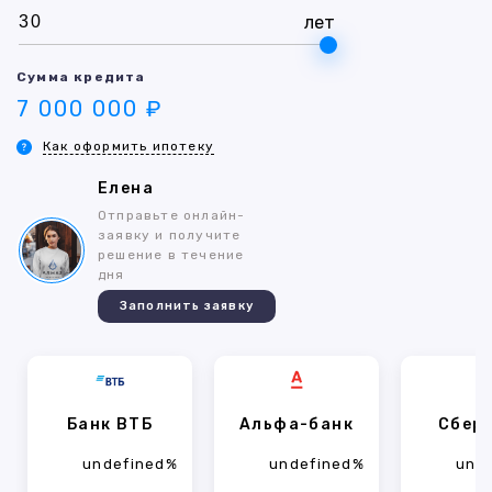
лет
Сумма кредита
7 000 000 ₽
Как оформить ипотеку
Елена
Отправьте онлайн-
заявку и получите
решение в течение
дня
Заполнить заявку
Банк ВТБ
Альфа-банк
Сбер
undefined%
undefined%
und