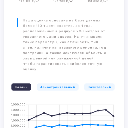
128 192 ₽/м²
143 785 ₽/м²
151 850 ₽/м²
Наша оценка основана на базе данных
более 110 тысяч квартир, за 1 год,
расположенных в радиусе 200 метров от
указанного вами адреса. Мы учитываем
такие параметры, как этажность, тип
стен, наличие капитального ремонта, год
постройки, а также исключаем объекты с
завышенной или заниженной ценой,
чтобы гарантировать наиболее точную
оценку.
Казань
Авиастроительный
Вахитовский
К