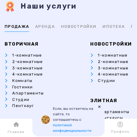
Наши услуги
ПРОДАЖА
АРЕНДА
НОВОСТРОЙКИ
ИПОТЕКА
ПР
ВТОРИЧНАЯ
НОВОСТРОЙКИ
1-комнатные
1-комнатные
2-комнатные
2-комнатные
3-комнатные
3-комнатные
4-комнатные
4-комнатные
Комнаты
Студии
Гостинки
Апартаменты
Студии
ЭЛИТНАЯ
×
Пентхаусы
Если, вы остаетесь на
Апартаменты
сайте, то
Пентхаусы
соглашаетесь с
Дома
политикой
ЗАГОРОДНАЯ
Коттеджи
конфиденциальности
Каталог
Избранное
Профиль
Главная
Коттеджи