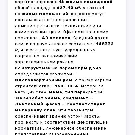
зарегистрировано
16 жилых помещений
общей площадью
627.40 м²
, а также
1
нежилых помещений
, которые могут
использоваться под различные
административные, технические или
коммерческие цели. Официально в доме
проживает
40 человек
. Средний доход
семьи из двух человек составляет
148332
₽
, что соответствует усреднённым
социально-экономическим
характеристикам района.
Конструктивные параметры дома
определяются его типом —
Многоквартирный дом
, а также серией
строительства —
160-80-4
. Материал
несущих стен:
Иные
, тип перекрытий:
Железобетонные
, фундамент —
Ленточный
, фасад —
Соответствует
материалу стен
. Эти параметры
обеспечивают зданию устойчивость,
прочность и соответствие действующим
нормативам. Инженерное обеспечение
представлено газоснабжением