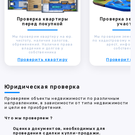
Проверка квартиры
Проверка зем
перед покупкой
участк
Мы проверим квартиру на юр.
Мы проверим земел
чистоту, наличие залогов,
по кадастровому ном
обременений. Наличие права
арест, инфор
владения и долгов у
собственн
собственника
Проверить квартиру
Проверить 
Юридическая проверка
Проверяем объекты недвижимости по различным
направлениям, в зависимости от типа недвижимости
и цели ее приобретения.
Что мы проверяем ?
Оценка документов, необходимых для
проведения сделки купли-продажи.