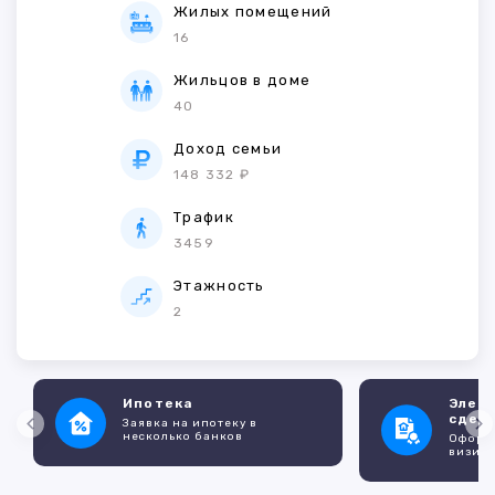
Жилых помещений
16
Жильцов в доме
40
Доход семьи
148 332 ₽
Трафик
3459
Этажность
2
Ипотека
Элек
сдел
Заявка на ипотеку в
несколько банков
Оформл
визито