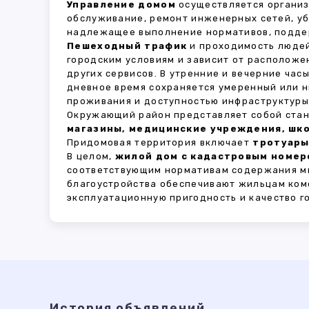
Управление домом
осуществляется органи
обслуживание, ремонт инженерных сетей, у
надлежащее выполнение нормативов, поддер
Пешеходный трафик
и проходимость людей
городским условиям и зависит от расположе
других сервисов. В утренние и вечерние час
дневное время сохраняется умеренный или н
проживания и доступностью инфраструктуры,
Окружающий район представляет собой стан
магазины, медицинские учреждения, шко
Придомовая территория включает
тротуары
В целом,
жилой дом с кадастровым номеро
соответствующим нормативам содержания мн
благоустройства обеспечивают жильцам ком
эксплуатационную пригодность и качество г
История объявлений