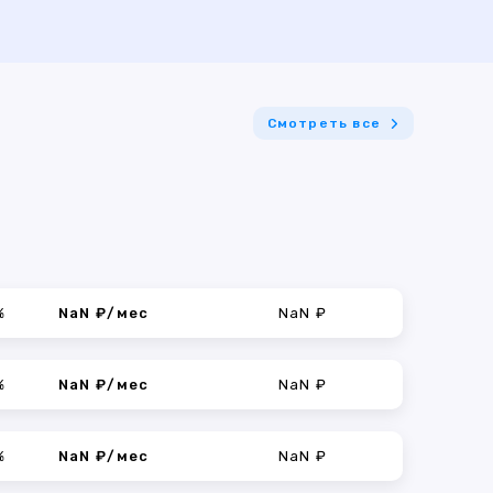
Смотреть все
%
NaN ₽/мес
NaN ₽
%
NaN ₽/мес
NaN ₽
%
NaN ₽/мес
NaN ₽