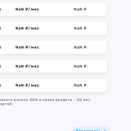
%
NaN ₽/мес
NaN ₽
%
NaN ₽/мес
NaN ₽
%
NaN ₽/мес
NaN ₽
%
NaN ₽/мес
NaN ₽
%
NaN ₽/мес
NaN ₽
льного взноса 30% и срока кредита - 30 лет.
ертой.
Рассчитать