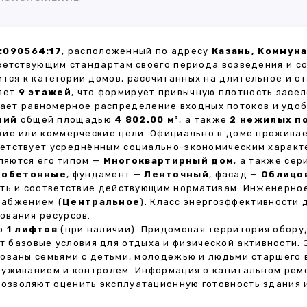
:090564:17
, расположенный по адресу
Казань, Коммуна
ветствующим стандартам своего периода возведения и с
ится к категории домов, рассчитанных на длительное и 
ляет
9 этажей
, что формирует привычную плотность засел
вает равномерное распределение входных потоков и удоб
ний
общей площадью
4 802.00 м²
, а также
2 нежилых п
кие или коммерческие цели. Официально в доме прожива
тветствует усреднённым социально-экономическим характ
яются его типом —
Многоквартирный дом
, а также се
зобетонные
, фундамент —
Ленточный
, фасад —
Облицо
сть и соответствие действующим нормативам. Инженерно
набжением (
Центральное
). Класс энергоэффективности
ования ресурсов.
но
1 лифтов
(при наличии). Придомовая территория обор
ет базовые условия для отдыха и физической активности.
ованы семьями с детьми, молодёжью и людьми старшего 
луживанием и контролем. Информация о капитальном ремо
 позволяют оценить эксплуатационную готовность здания 