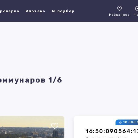
роверка
Ипотека
AI подбор
Избранное
Ч
Коммунаров 1/6
10 000 
16:50:090564:1