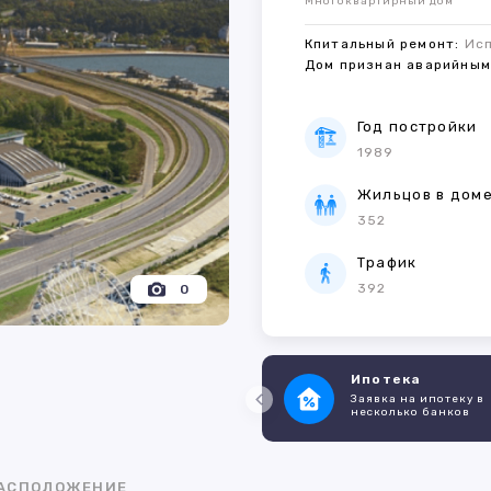
Многоквартирный дом
Кпитальный ремонт:
Ис
Дом признан аварийны
Год постройки
1989
Жильцов в дом
352
Трафик
392
0
Ипотека
Заявка на ипотеку в
несколько банков
АСПОЛОЖЕНИЕ