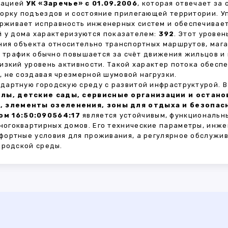
зацией
УК «Заречье» с 01.09.2006
, которая отвечает за
борку подъездов и состояние прилегающей территории. 
живает исправность инженерных систем и обеспечивает
 у дома характеризуются показателем:
392
. Этот урове
ния объекта относительно транспортных маршрутов, маг
ы трафик обычно повышается за счёт движения жильцов и
изкий уровень активности. Такой характер потока обес
 не создавая чрезмерной шумовой нагрузки.
дартную городскую среду с развитой инфраструктурой. 
лы, детские сады, сервисные организации и остан
, элементы озеленения, зоны для отдыха и безопа
м 16:50:090564:17
является устойчивым, функциональн
огоквартирных домов. Его технические параметры, инже
фортные условия для проживания, а регулярное обслужи
ородской среды.