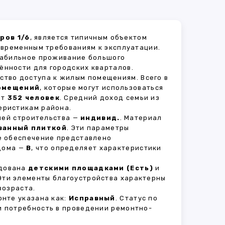
ров 1/6
, является типичным объектом
овременным требованиям к эксплуатации.
стабильное проживание большого
ённости для городских кварталов.
ство доступа к жилым помещениям. Всего в
омещений
, которые могут использоваться
ет
352 человек
. Средний доход семьи из
еристикам района.
рией строительства —
индивид.
. Материал
ванный плиткой
. Эти параметры
е обеспечение представлено
 дома —
B
, что определяет характеристики
удована
детскими площадками (Есть)
и
 Эти элементы благоустройства характерны
возраста.
нте указана как:
Исправный
. Статус по
и потребность в проведении ремонтно-