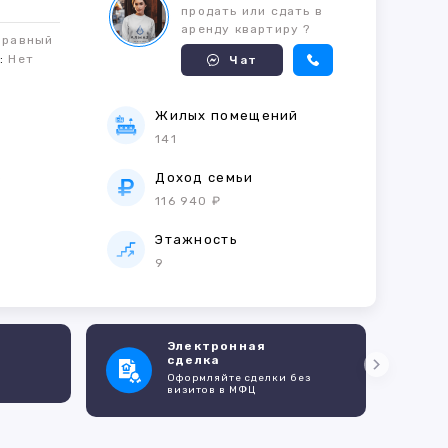
продать или сдать в
аренду квартиру ?
правный
м:
Нет
Чат
Жилых помещений
141
е
Доход семьи
116 940 ₽
Этажность
9
Электронная
сделка
Оформляйте сделки без
визитов в МФЦ