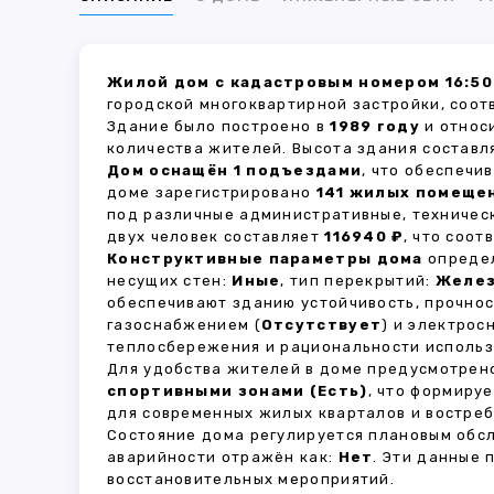
Жилой дом с кадастровым номером 16:50
городской многоквартирной застройки, соот
Здание было построено в
1989 году
и относ
количества жителей. Высота здания состав
Дом оснащён 1 подъездами
, что обеспечи
доме зарегистрировано
141 жилых помеще
под различные административные, техничес
двух человек составляет
116940 ₽
, что соо
Конструктивные параметры дома
определ
несущих стен:
Иные
, тип перекрытий:
Желе
обеспечивают зданию устойчивость, прочно
газоснабжением (
Отсутствует
) и электрос
теплосбережения и рациональности использ
Для удобства жителей в доме предусмотре
спортивными зонами (Есть)
, что формиру
для современных жилых кварталов и востреб
Состояние дома регулируется плановым обс
аварийности отражён как:
Нет
. Эти данные
восстановительных мероприятий.