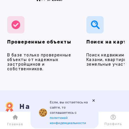
Проверенные объекты
Поиск на карт
В базе только проверенные
Поиск недвижимос
объекты от надежных
Казани, квартиры,
застройщиков и
земельные участки
собственников.
×
Если, вы остаетесь на
Наши услуги
сайте, то
соглашаетесь с
политикой
конфиденциальности
Каталог
Избранное
Профиль
Главная
ПРОДАЖА
АРЕНДА
НОВОСТРОЙКИ
ИПОТЕКА
ПР