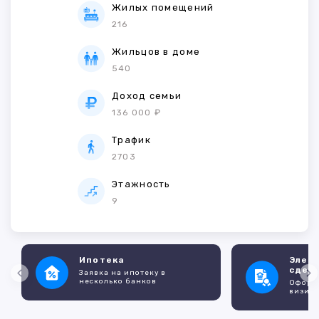
Жилых помещений
216
Жильцов в доме
540
Доход семьи
136 000 ₽
Трафик
2703
Этажность
9
Ипотека
Элек
сдел
Заявка на ипотеку в
несколько банков
Оформл
визито