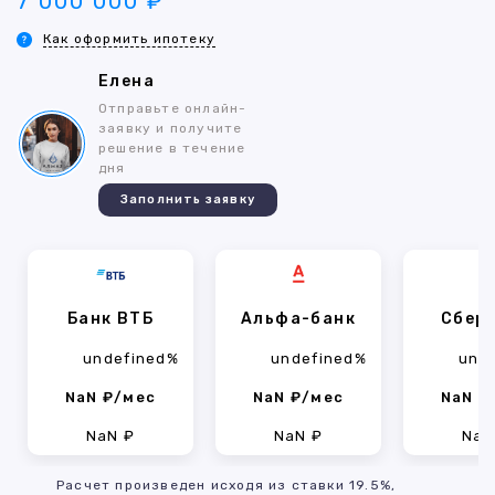
7 000 000 ₽
Как оформить ипотеку
Елена
Отправьте онлайн-
заявку и получите
решение в течение
дня
Заполнить заявку
Банк ВТБ
Альфа-банк
Сбер
undefined%
undefined%
und
NaN ₽/мес
NaN ₽/мес
NaN ₽
NaN ₽
NaN ₽
NaN
Расчет произведен исходя из ставки 19.5%,