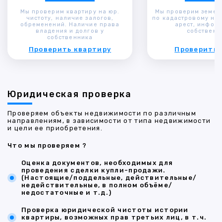
Мы проверим квартиру на юр.
Мы проверим земел
чистоту, наличие залогов,
по кадастровому ном
обременений. Наличие права
арест, инфор
владения и долгов у
собственн
собственника
Проверить квартиру
Проверить 
Юридическая проверка
Проверяем объекты недвижимости по различным
направлениям, в зависимости от типа недвижимости
и цели ее приобретения.
Что мы проверяем ?
Оценка документов, необходимых для
проведения сделки купли-продажи.
(Настоящие/поддельные, действительные/
недействительные, в полном объёме/
недостаточные и т.д.)
Проверка юридической чистоты истории
квартиры, возможных прав третьих лиц, в т.ч.