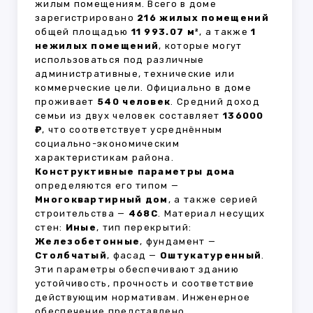
жилым помещениям. Всего в доме
зарегистрировано
216 жилых помещений
общей площадью
11 993.07 м²
, а также
1
нежилых помещений
, которые могут
использоваться под различные
административные, технические или
коммерческие цели. Официально в доме
проживает
540 человек
. Средний доход
семьи из двух человек составляет
136000
₽
, что соответствует усреднённым
социально-экономическим
характеристикам района.
Конструктивные параметры дома
определяются его типом —
Многоквартирный дом
, а также серией
строительства —
468С
. Материал несущих
стен:
Иные
, тип перекрытий:
Железобетонные
, фундамент —
Столбчатый
, фасад —
Оштукатуренный
.
Эти параметры обеспечивают зданию
устойчивость, прочность и соответствие
действующим нормативам. Инженерное
обеспечение представлено