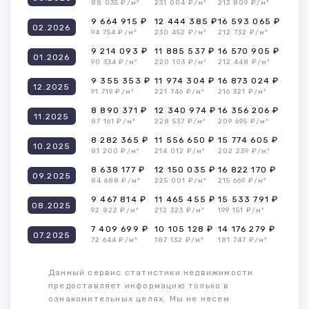
88 035 ₽/м²
231 004 ₽/м²
213 809 ₽/м²
9 664 915 ₽
12 444 385 ₽
16 593 065 ₽
02.2026
94 754 ₽/м²
230 452 ₽/м²
212 732 ₽/м²
9 214 093 ₽
11 885 537 ₽
16 570 905 ₽
01.2026
90 334 ₽/м²
220 103 ₽/м²
212 448 ₽/м²
9 355 353 ₽
11 974 304 ₽
16 873 024 ₽
12.2025
91 719 ₽/м²
221 746 ₽/м²
216 321 ₽/м²
8 890 371 ₽
12 340 974 ₽
16 356 206 ₽
11.2025
87 161 ₽/м²
228 537 ₽/м²
209 695 ₽/м²
8 282 365 ₽
11 556 650 ₽
15 774 605 ₽
10.2025
81 200 ₽/м²
214 012 ₽/м²
202 239 ₽/м²
8 638 177 ₽
12 150 035 ₽
16 822 170 ₽
09.2025
84 688 ₽/м²
225 001 ₽/м²
215 669 ₽/м²
9 467 814 ₽
11 465 455 ₽
15 533 791 ₽
08.2025
92 822 ₽/м²
212 323 ₽/м²
199 151 ₽/м²
7 409 699 ₽
10 105 128 ₽
14 176 279 ₽
07.2025
72 644 ₽/м²
187 132 ₽/м²
181 747 ₽/м²
Данный сервис статистики недвижимости
предоставляет информацию только в
ознакомительных целях. Мы не несем