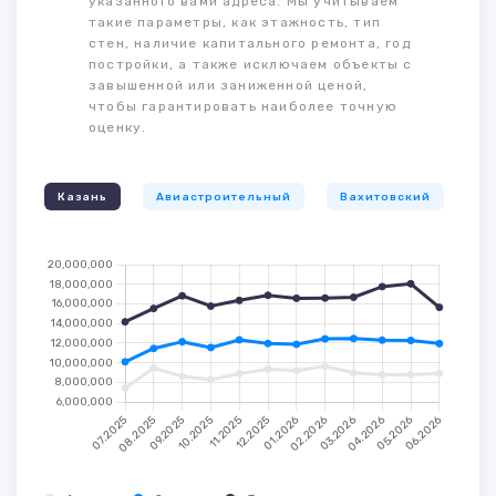
указанного вами адреса. Мы учитываем
такие параметры, как этажность, тип
стен, наличие капитального ремонта, год
постройки, а также исключаем объекты с
завышенной или заниженной ценой,
чтобы гарантировать наиболее точную
оценку.
Казань
Авиастроительный
Вахитовский
К