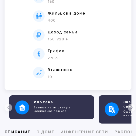
160
Жильцов в доме
400
Доход семьи
150 928 ₽
Трафик
2703
Этажность
10
Ипотека
Элек
сдел
Заявка на ипотеку в
несколько банков
Оформл
визито
ОПИСАНИЕ
О ДОМЕ
ИНЖЕНЕРНЫЕ СЕТИ
РАСПОЛ