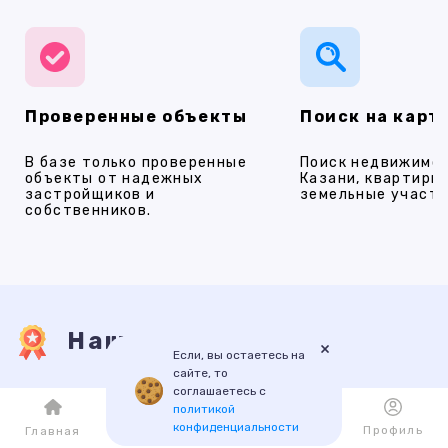
Проверенные объекты
Поиск на карт
В базе только проверенные
Поиск недвижимос
объекты от надежных
Казани, квартиры,
застройщиков и
земельные участки
собственников.
Наши услуги
×
Если, вы остаетесь на
сайте, то
соглашаетесь с
ПРОДАЖА
АРЕНДА
НОВОСТРОЙКИ
ИПОТЕКА
ПР
политикой
конфиденциальности
Каталог
Избранное
Профиль
Главная