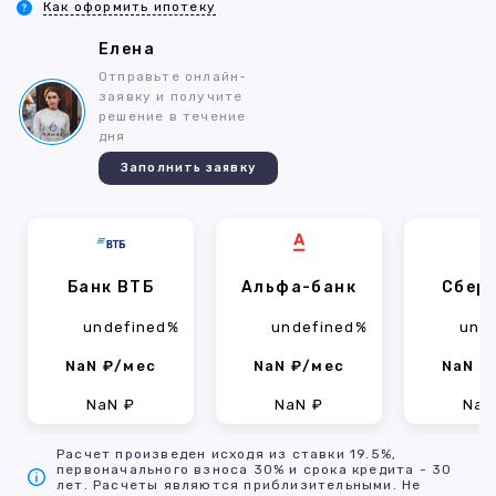
Как оформить ипотеку
Елена
Отправьте онлайн-
заявку и получите
решение в течение
дня
Заполнить заявку
Банк ВТБ
Альфа-банк
Сбер
undefined%
undefined%
und
NaN ₽/мес
NaN ₽/мес
NaN ₽
NaN ₽
NaN ₽
NaN
Расчет произведен исходя из ставки 19.5%,
первоначального взноса 30% и срока кредита - 30
лет. Расчеты являются приблизительными. Не