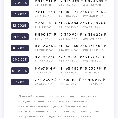
9 664 915 ₽
12 444 385 ₽
16 593 065 ₽
02.2026
94 754 ₽/м²
230 452 ₽/м²
212 732 ₽/м²
9 214 093 ₽
11 885 537 ₽
16 570 905 ₽
01.2026
90 334 ₽/м²
220 103 ₽/м²
212 448 ₽/м²
9 355 353 ₽
11 974 304 ₽
16 873 024 ₽
12.2025
91 719 ₽/м²
221 746 ₽/м²
216 321 ₽/м²
8 890 371 ₽
12 340 974 ₽
16 356 206 ₽
11.2025
87 161 ₽/м²
228 537 ₽/м²
209 695 ₽/м²
8 282 365 ₽
11 556 650 ₽
15 774 605 ₽
10.2025
81 200 ₽/м²
214 012 ₽/м²
202 239 ₽/м²
8 638 177 ₽
12 150 035 ₽
16 822 170 ₽
09.2025
84 688 ₽/м²
225 001 ₽/м²
215 669 ₽/м²
9 467 814 ₽
11 465 455 ₽
15 533 791 ₽
08.2025
92 822 ₽/м²
212 323 ₽/м²
199 151 ₽/м²
7 409 699 ₽
10 105 128 ₽
14 176 279 ₽
07.2025
72 644 ₽/м²
187 132 ₽/м²
181 747 ₽/м²
Данный сервис статистики недвижимости
предоставляет информацию только в
ознакомительных целях. Мы не несем
ответственности за точность, полноту или
актуальность предоставленных данных.