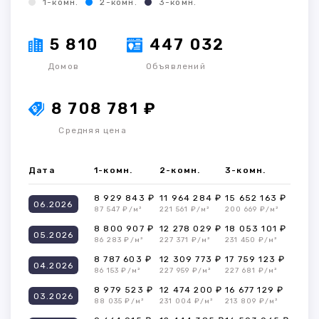
1-комн.
2-комн.
3-комн.
5 810
447 032
Домов
Объявлений
8 708 781 ₽
Средняя цена
Дата
1-комн.
2-комн.
3-комн.
8 929 843 ₽
11 964 284 ₽
15 652 163 ₽
06.2026
87 547 ₽/м²
221 561 ₽/м²
200 669 ₽/м²
8 800 907 ₽
12 278 029 ₽
18 053 101 ₽
05.2026
86 283 ₽/м²
227 371 ₽/м²
231 450 ₽/м²
8 787 603 ₽
12 309 773 ₽
17 759 123 ₽
04.2026
86 153 ₽/м²
227 959 ₽/м²
227 681 ₽/м²
8 979 523 ₽
12 474 200 ₽
16 677 129 ₽
03.2026
88 035 ₽/м²
231 004 ₽/м²
213 809 ₽/м²