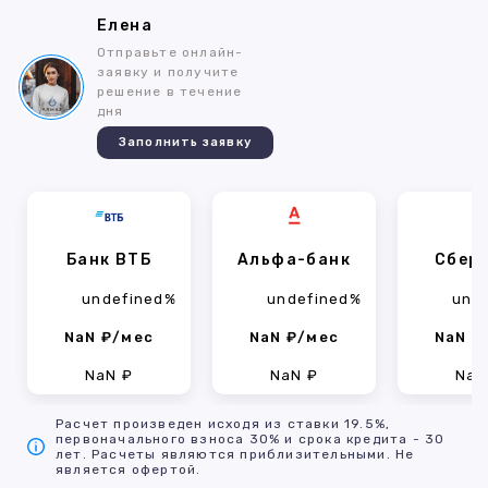
Елена
Отправьте онлайн-
заявку и получите
решение в течение
дня
Заполнить заявку
Банк ВТБ
Альфа-банк
Сбер
undefined%
undefined%
und
NaN ₽/мес
NaN ₽/мес
NaN ₽
NaN ₽
NaN ₽
NaN
Расчет произведен исходя из ставки 19.5%,
первоначального взноса 30% и срока кредита - 30
лет. Расчеты являются приблизительными. Не
является офертой.