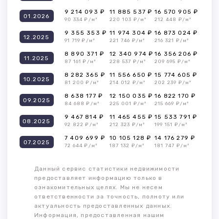
9 214 093 ₽
11 885 537 ₽
16 570 905 ₽
01.2026
90 334 ₽/м²
220 103 ₽/м²
212 448 ₽/м²
9 355 353 ₽
11 974 304 ₽
16 873 024 ₽
12.2025
91 719 ₽/м²
221 746 ₽/м²
216 321 ₽/м²
8 890 371 ₽
12 340 974 ₽
16 356 206 ₽
11.2025
87 161 ₽/м²
228 537 ₽/м²
209 695 ₽/м²
8 282 365 ₽
11 556 650 ₽
15 774 605 ₽
10.2025
81 200 ₽/м²
214 012 ₽/м²
202 239 ₽/м²
8 638 177 ₽
12 150 035 ₽
16 822 170 ₽
09.2025
84 688 ₽/м²
225 001 ₽/м²
215 669 ₽/м²
9 467 814 ₽
11 465 455 ₽
15 533 791 ₽
08.2025
92 822 ₽/м²
212 323 ₽/м²
199 151 ₽/м²
7 409 699 ₽
10 105 128 ₽
14 176 279 ₽
07.2025
72 644 ₽/м²
187 132 ₽/м²
181 747 ₽/м²
Данный сервис статистики недвижимости
предоставляет информацию только в
ознакомительных целях. Мы не несем
ответственности за точность, полноту или
актуальность предоставленных данных.
Информация, предоставленная нашим