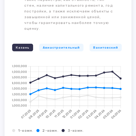
стен, наличие капитального ремонта, год
постройки, а также исключаем объекты с
завышенной или заниженной ценой,
чтобы гарантировать наиболее точную
оценку.
Казань
Авиастроительный
Вахитовский
К
1-комн.
2-комн.
3-комн.