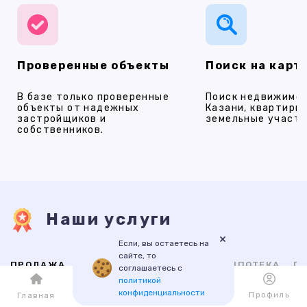
Проверенные объекты
Поиск на карт
В базе только проверенные
Поиск недвижимос
объекты от надежных
Казани, квартиры,
застройщиков и
земельные участки
собственников.
Наши услуги
×
Если, вы остаетесь на
сайте, то
ПРОДАЖА
АРЕНДА
НОВОСТРОЙКИ
ИПОТЕКА
ПР
соглашаетесь с
политикой
конфиденциальности
Каталог
Избранное
Профиль
Главная
ВТОРИЧНАЯ
НОВОСТРОЙКИ