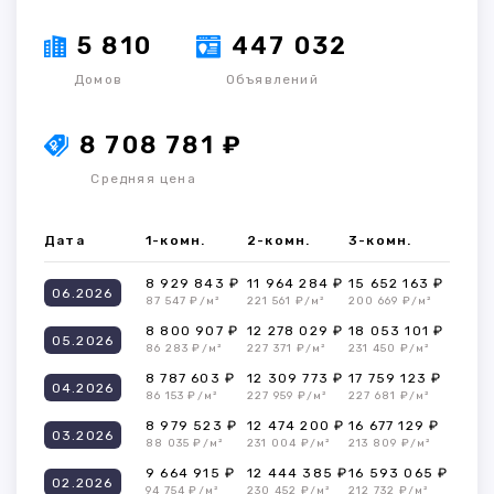
5 810
447 032
Домов
Объявлений
8 708 781 ₽
Средняя цена
Дата
1-комн.
2-комн.
3-комн.
8 929 843 ₽
11 964 284 ₽
15 652 163 ₽
06.2026
87 547 ₽/м²
221 561 ₽/м²
200 669 ₽/м²
8 800 907 ₽
12 278 029 ₽
18 053 101 ₽
05.2026
86 283 ₽/м²
227 371 ₽/м²
231 450 ₽/м²
8 787 603 ₽
12 309 773 ₽
17 759 123 ₽
04.2026
86 153 ₽/м²
227 959 ₽/м²
227 681 ₽/м²
8 979 523 ₽
12 474 200 ₽
16 677 129 ₽
03.2026
88 035 ₽/м²
231 004 ₽/м²
213 809 ₽/м²
9 664 915 ₽
12 444 385 ₽
16 593 065 ₽
02.2026
94 754 ₽/м²
230 452 ₽/м²
212 732 ₽/м²