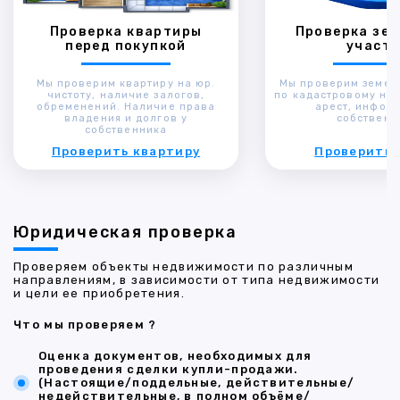
Проверка квартиры
Проверка зем
перед покупкой
участк
Мы проверим квартиру на юр.
Мы проверим земел
чистоту, наличие залогов,
по кадастровому ном
обременений. Наличие права
арест, инфор
владения и долгов у
собственн
собственника
Проверить квартиру
Проверить 
Юридическая проверка
Проверяем объекты недвижимости по различным
направлениям, в зависимости от типа недвижимости
и цели ее приобретения.
Что мы проверяем ?
Оценка документов, необходимых для
проведения сделки купли-продажи.
(Настоящие/поддельные, действительные/
недействительные, в полном объёме/