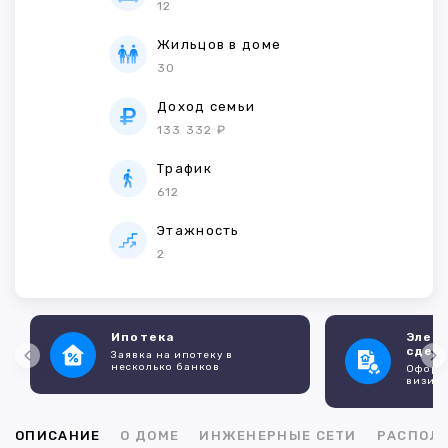
12
Жильцов в доме
30
Доход семьи
133 332 ₽
Трафик
612
Этажность
2
Ипотека
Элек
сдел
Заявка на ипотеку в
несколько банков
Оформл
визито
ОПИСАНИЕ
О ДОМЕ
ИНЖЕНЕРНЫЕ СЕТИ
РАСПОЛ