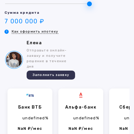
Сумма кредита
7 000 000 ₽
Как оформить ипотеку
Елена
Отправьте онлайн-
заявку и получите
решение в течение
дня
Заполнить заявку
Банк ВТБ
Альфа-банк
Сбер
undefined%
undefined%
und
NaN ₽/мес
NaN ₽/мес
NaN ₽