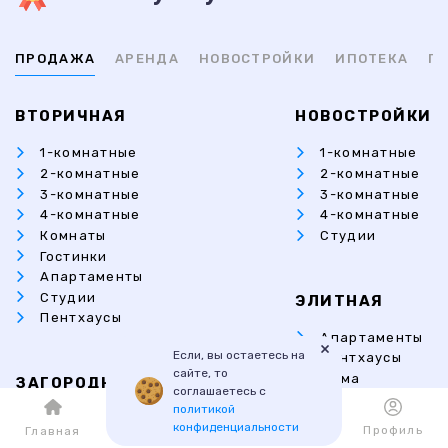
ПРОДАЖА
АРЕНДА
НОВОСТРОЙКИ
ИПОТЕКА
ПР
ВТОРИЧНАЯ
НОВОСТРОЙКИ
1-комнатные
1-комнатные
2-комнатные
2-комнатные
3-комнатные
3-комнатные
4-комнатные
4-комнатные
Комнаты
Студии
Гостинки
Апартаменты
Студии
ЭЛИТНАЯ
Пентхаусы
Апартаменты
×
Если, вы остаетесь на
Пентхаусы
сайте, то
Дома
ЗАГОРОДНАЯ
соглашаетесь с
Коттеджи
политикой
Коттеджи
конфиденциальности
Каталог
Избранное
Профиль
Главная
Дома