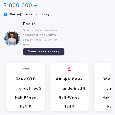
7 000 000 ₽
Как оформить ипотеку
Елена
Отправьте онлайн-
заявку и получите
решение в течение
дня
Заполнить заявку
Банк ВТБ
Альфа-банк
Сбер
undefined%
undefined%
und
NaN ₽/мес
NaN ₽/мес
NaN ₽
NaN ₽
NaN ₽
NaN