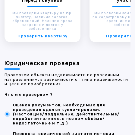
перед покупкой
участк
Мы проверим квартиру на юр.
Мы проверим земел
чистоту, наличие залогов,
по кадастровому ном
обременений. Наличие права
арест, инфор
владения и долгов у
собственн
собственника
Проверить квартиру
Проверить 
Юридическая проверка
Проверяем объекты недвижимости по различным
направлениям, в зависимости от типа недвижимости
и цели ее приобретения.
Что мы проверяем ?
Оценка документов, необходимых для
проведения сделки купли-продажи.
(Настоящие/поддельные, действительные/
недействительные, в полном объёме/
недостаточные и т.д.)
Проверка юридической чистоты истории