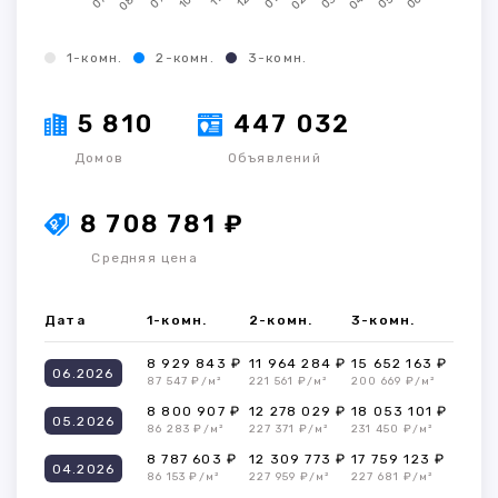
1-комн.
2-комн.
3-комн.
5 810
447 032
Домов
Объявлений
8 708 781 ₽
Средняя цена
Дата
1-комн.
2-комн.
3-комн.
8 929 843 ₽
11 964 284 ₽
15 652 163 ₽
06.2026
87 547 ₽/м²
221 561 ₽/м²
200 669 ₽/м²
8 800 907 ₽
12 278 029 ₽
18 053 101 ₽
05.2026
86 283 ₽/м²
227 371 ₽/м²
231 450 ₽/м²
8 787 603 ₽
12 309 773 ₽
17 759 123 ₽
04.2026
86 153 ₽/м²
227 959 ₽/м²
227 681 ₽/м²