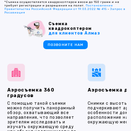
*Съемка осуществляется квадрокоптером весом до 150 грамм и не
требует регистрации и разрешения на полет.
Постановление
Правительства Российской Федерации от 19.03.2022 № 415
-
Запрос в
Росавиация
Съемка
квадрокоптером
для клиентов Алмаз
ПОЗВОНИТЕ НАМ
Аэросъемка 360
Аэросъемка д
градусов
С помощью такой съемки
Снимки с высоты
можно получить панорамный
подчеркивают ар
обзор, охватывающий все
особенности дома
направления, что позволяет
расположение на 
зрителям исследовать и
окружающую мест
изучать окружающую среду