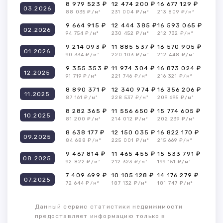
8 979 523 ₽
12 474 200 ₽
16 677 129 ₽
03.2026
88 035 ₽/м²
231 004 ₽/м²
213 809 ₽/м²
9 664 915 ₽
12 444 385 ₽
16 593 065 ₽
02.2026
94 754 ₽/м²
230 452 ₽/м²
212 732 ₽/м²
9 214 093 ₽
11 885 537 ₽
16 570 905 ₽
01.2026
90 334 ₽/м²
220 103 ₽/м²
212 448 ₽/м²
9 355 353 ₽
11 974 304 ₽
16 873 024 ₽
12.2025
91 719 ₽/м²
221 746 ₽/м²
216 321 ₽/м²
8 890 371 ₽
12 340 974 ₽
16 356 206 ₽
11.2025
87 161 ₽/м²
228 537 ₽/м²
209 695 ₽/м²
8 282 365 ₽
11 556 650 ₽
15 774 605 ₽
10.2025
81 200 ₽/м²
214 012 ₽/м²
202 239 ₽/м²
8 638 177 ₽
12 150 035 ₽
16 822 170 ₽
09.2025
84 688 ₽/м²
225 001 ₽/м²
215 669 ₽/м²
9 467 814 ₽
11 465 455 ₽
15 533 791 ₽
08.2025
92 822 ₽/м²
212 323 ₽/м²
199 151 ₽/м²
7 409 699 ₽
10 105 128 ₽
14 176 279 ₽
07.2025
72 644 ₽/м²
187 132 ₽/м²
181 747 ₽/м²
Данный сервис статистики недвижимости
предоставляет информацию только в