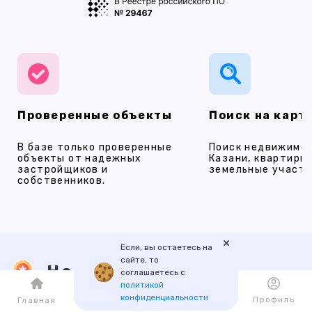
Проверенные объекты
Поиск на карт
В базе только проверенные
Поиск недвижимос
объекты от надежных
Казани, квартиры,
застройщиков и
земельные участки
собственников.
×
Если, вы остаетесь на
сайте, то
Наши услуги
соглашаетесь с
политикой
конфиденциальности
Каталог
Избранное
Профиль
Главная