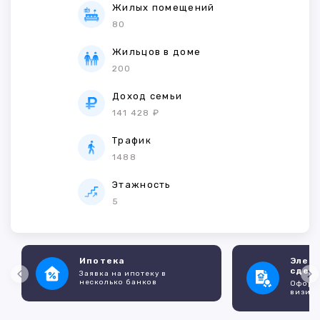
Жилых помещений
80
Жильцов в доме
200
Доход семьи
141 428 ₽
Трафик
1488
Этажность
5
Ипотека
Элек
сдел
Заявка на ипотеку в
несколько банков
Оформл
визито