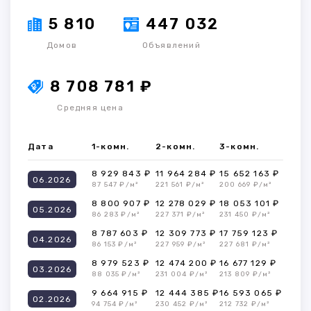
5 810
447 032
Домов
Объявлений
8 708 781 ₽
Средняя цена
Дата
1-комн.
2-комн.
3-комн.
8 929 843 ₽
11 964 284 ₽
15 652 163 ₽
06.2026
87 547 ₽/м²
221 561 ₽/м²
200 669 ₽/м²
8 800 907 ₽
12 278 029 ₽
18 053 101 ₽
05.2026
86 283 ₽/м²
227 371 ₽/м²
231 450 ₽/м²
8 787 603 ₽
12 309 773 ₽
17 759 123 ₽
04.2026
86 153 ₽/м²
227 959 ₽/м²
227 681 ₽/м²
8 979 523 ₽
12 474 200 ₽
16 677 129 ₽
03.2026
88 035 ₽/м²
231 004 ₽/м²
213 809 ₽/м²
9 664 915 ₽
12 444 385 ₽
16 593 065 ₽
02.2026
94 754 ₽/м²
230 452 ₽/м²
212 732 ₽/м²