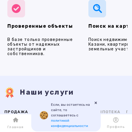
Проверенные объекты
Поиск на карт
В базе только проверенные
Поиск недвижимос
объекты от надежных
Казани, квартиры,
застройщиков и
земельные участки
собственников.
Наши услуги
×
Если, вы остаетесь на
сайте, то
ПРОДАЖА
АРЕНДА
НОВОСТРОЙКИ
ИПОТЕКА
ПР
соглашаетесь с
политикой
конфиденциальности
Каталог
Избранное
Профиль
Главная
ВТОРИЧНАЯ
НОВОСТРОЙКИ