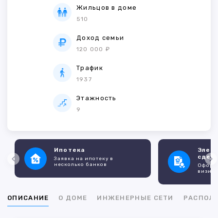
Жильцов в доме
510
Доход семьи
120 000 ₽
Трафик
1937
Этажность
9
Ипотека
Элек
сдел
Заявка на ипотеку в
несколько банков
Оформл
визито
ОПИСАНИЕ
О ДОМЕ
ИНЖЕНЕРНЫЕ СЕТИ
РАСПОЛ