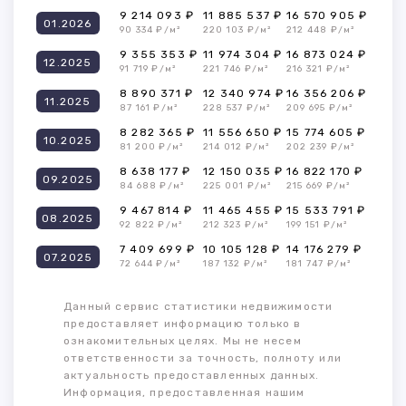
9 214 093 ₽
11 885 537 ₽
16 570 905 ₽
01.2026
90 334 ₽/м²
220 103 ₽/м²
212 448 ₽/м²
9 355 353 ₽
11 974 304 ₽
16 873 024 ₽
12.2025
91 719 ₽/м²
221 746 ₽/м²
216 321 ₽/м²
8 890 371 ₽
12 340 974 ₽
16 356 206 ₽
11.2025
87 161 ₽/м²
228 537 ₽/м²
209 695 ₽/м²
8 282 365 ₽
11 556 650 ₽
15 774 605 ₽
10.2025
81 200 ₽/м²
214 012 ₽/м²
202 239 ₽/м²
8 638 177 ₽
12 150 035 ₽
16 822 170 ₽
09.2025
84 688 ₽/м²
225 001 ₽/м²
215 669 ₽/м²
9 467 814 ₽
11 465 455 ₽
15 533 791 ₽
08.2025
92 822 ₽/м²
212 323 ₽/м²
199 151 ₽/м²
7 409 699 ₽
10 105 128 ₽
14 176 279 ₽
07.2025
72 644 ₽/м²
187 132 ₽/м²
181 747 ₽/м²
Данный сервис статистики недвижимости
предоставляет информацию только в
ознакомительных целях. Мы не несем
ответственности за точность, полноту или
актуальность предоставленных данных.
Информация, предоставленная нашим