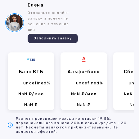
Елена
Отправьте онлайн-
заявку и получите
решение в течение
дня
Заполнить заявку
Банк ВТБ
Альфа-банк
Сбер
undefined%
undefined%
und
NaN ₽/мес
NaN ₽/мес
NaN ₽
NaN ₽
NaN ₽
NaN
Расчет произведен исходя из ставки 19.5%,
первоначального взноса 30% и срока кредита - 30
лет. Расчеты являются приблизительными. Не
является офертой.