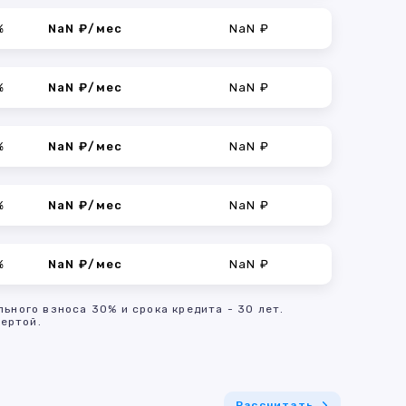
%
NaN ₽/мес
NaN ₽
%
NaN ₽/мес
NaN ₽
%
NaN ₽/мес
NaN ₽
%
NaN ₽/мес
NaN ₽
%
NaN ₽/мес
NaN ₽
льного взноса 30% и срока кредита - 30 лет.
ертой.
Рассчитать