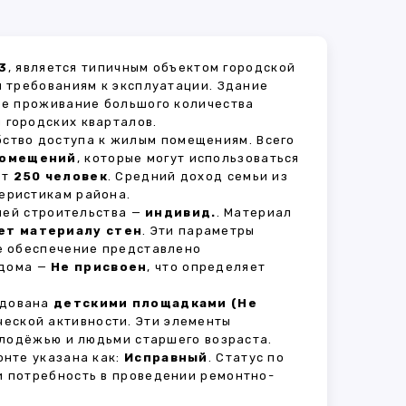
3
, является типичным объектом городской
 требованиям к эксплуатации. Здание
ное проживание большого количества
 городских кварталов.
бство доступа к жилым помещениям. Всего
помещений
, которые могут использоваться
ет
250 человек
. Средний доход семьи из
еристикам района.
рией строительства —
индивид.
. Материал
ет материалу стен
. Эти параметры
е обеспечение представлено
 дома —
Не присвоен
, что определяет
удована
детскими площадками (Не
ческой активности. Эти элементы
олодёжью и людьми старшего возраста.
нте указана как:
Исправный
. Статус по
и потребность в проведении ремонтно-