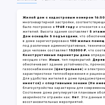
Жилой дом с кадастровым номером 16:50
многоквартирной застройки, соответствующи
было построено в
1968 году
и относится к к
жителей. Высота здания составляет
5 этаж
Дом оснащён 5 подъездами
, что обеспеч
в доме зарегистрировано
100 жилых поме
под различные административные, техничес
двух человек составляет
152000 ₽
, что соо
Конструктивные параметры дома
определ
несущих стен:
Иные
, тип перекрытий:
Дерев
обеспечивают зданию устойчивость, прочно
газоснабжением (
Центральное
) и электро
характеристики теплосбережения и рациона
Для удобства жителей в доме предусмотре
имеется)
и
спортивными зонами (Не име
благоустройства характерны для современны
Состояние дома регулируется плановым обс
аварийности отражён как:
Нет
. Эти данные
восстановительных мероприятий.