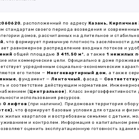
:060620
, расположенный по адресу
Казань, Кирпичная 
м стандартам своего периода возведения и современным
атегории домов, рассчитанных на длительное и стабиль
ей
, что формирует привычную плотность заселённости для
ивает равномерное распределение входных потоков и удо
щений
общей площадью
3 411.50 м²
, а также
1 нежилых 
кие или коммерческие цели. Официально в доме прожива
тветствует усреднённым социально-экономическим характ
яются его типом —
Многоквартирный дом
, а также се
янные
, фундамент —
Ленточный
, фасад —
Соответству
сть и соответствие действующим нормативам. Инженерно
снабжением (
Центральное
). Класс энергоэффективности
льности использования ресурсов.
но
0 лифтов
(при наличии). Придомовая территория обор
ется)
, что формирует базовые условия для отдыха и физи
х жилых кварталов и востребованы семьями с детьми, м
луживанием и контролем. Информация о капитальном ремо
 позволяют оценить эксплуатационную готовность здания 