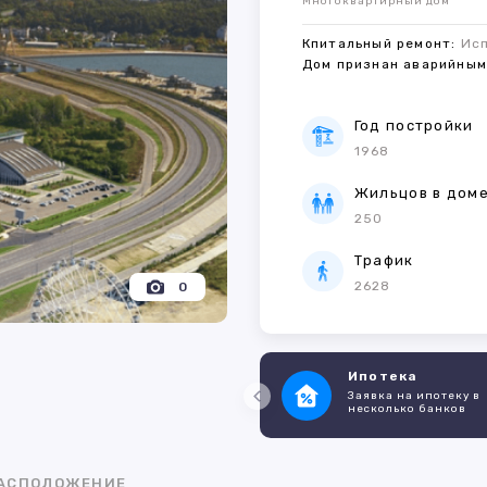
Многоквартирный дом
Кпитальный ремонт:
Ис
Дом признан аварийны
Год постройки
1968
Жильцов в дом
250
Трафик
2628
0
Ипотека
Заявка на ипотеку в
несколько банков
АСПОЛОЖЕНИЕ