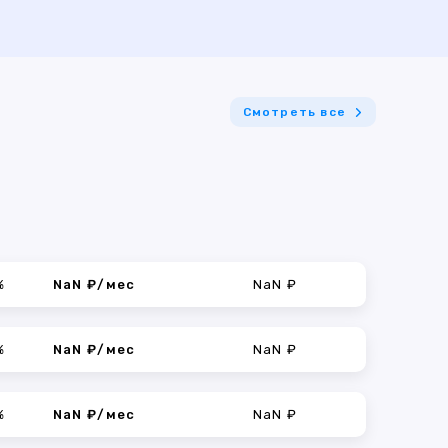
Смотреть все
%
NaN ₽/мес
NaN ₽
%
NaN ₽/мес
NaN ₽
%
NaN ₽/мес
NaN ₽