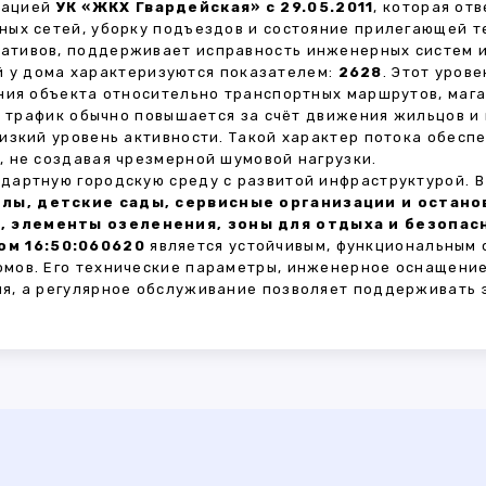
зацией
УК «ЖКХ Гвардейская» с 29.05.2011
, которая от
ных сетей, уборку подъездов и состояние прилегающей 
тивов, поддерживает исправность инженерных систем и
 у дома характеризуются показателем:
2628
. Этот уров
ния объекта относительно транспортных маршрутов, маг
ы трафик обычно повышается за счёт движения жильцов и
изкий уровень активности. Такой характер потока обес
 не создавая чрезмерной шумовой нагрузки.
дартную городскую среду с развитой инфраструктурой. 
лы, детские сады, сервисные организации и остан
, элементы озеленения, зоны для отдыха и безопа
ом 16:50:060620
является устойчивым, функциональным 
мов. Его технические параметры, инженерное оснащение
я, а регулярное обслуживание позволяет поддерживать 