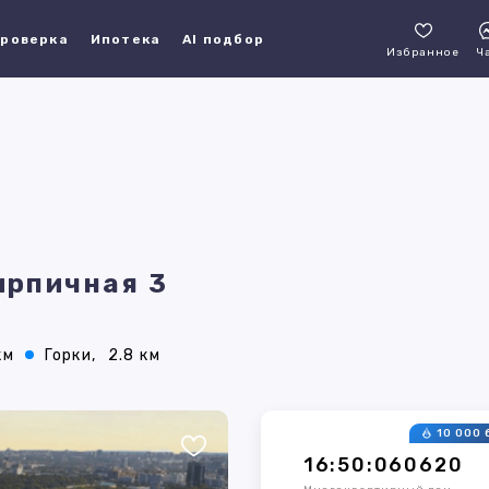
роверка
Ипотека
AI подбор
Избранное
Ч
ирпичная 3
км
Горки,
2.8 км
10 000 
16:50:060620