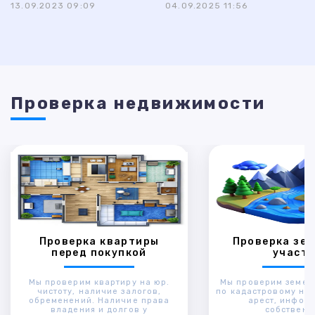
13.09.2023 09:09
04.09.2025 11:56
Проверка недвижимости
Проверка квартиры
Проверка зем
перед покупкой
участк
Мы проверим квартиру на юр.
Мы проверим земел
чистоту, наличие залогов,
по кадастровому ном
обременений. Наличие права
арест, инфор
владения и долгов у
собственн