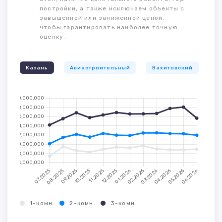
постройки, а также исключаем объекты с
завышенной или заниженной ценой,
чтобы гарантировать наиболее точную
оценку.
Казань
Авиастроительный
Вахитовский
К
1-комн.
2-комн.
3-комн.