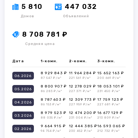
5 810
447 032
Домов
Объявлений
8 708 781 ₽
Средняя цена
Дата
1-комн.
2-комн.
3-комн.
8 929 843 ₽
11 964 284 ₽
15 652 163 ₽
06.2026
87 547 ₽/м²
221 561 ₽/м²
200 669 ₽/м²
8 800 907 ₽
12 278 029 ₽
18 053 101 ₽
05.2026
86 283 ₽/м²
227 371 ₽/м²
231 450 ₽/м²
8 787 603 ₽
12 309 773 ₽
17 759 123 ₽
04.2026
86 153 ₽/м²
227 959 ₽/м²
227 681 ₽/м²
8 979 523 ₽
12 474 200 ₽
16 677 129 ₽
03.2026
88 035 ₽/м²
231 004 ₽/м²
213 809 ₽/м²
9 664 915 ₽
12 444 385 ₽
16 593 065 ₽
02.2026
94 754 ₽/м²
230 452 ₽/м²
212 732 ₽/м²