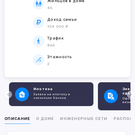
Жильцов в доме
45
Доход семьи
104 000 ₽
Трафик
866
Этажность
2
Ипотека
Элек
сдел
Заявка на ипотеку в
несколько банков
Оформл
визито
ОПИСАНИЕ
О ДОМЕ
ИНЖЕНЕРНЫЕ СЕТИ
РАСПОЛ