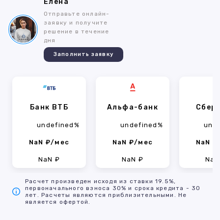
Елена
Отправьте онлайн-
заявку и получите
решение в течение
дня
Заполнить заявку
Банк ВТБ
Альфа-банк
Сбер
undefined%
undefined%
und
NaN ₽/мес
NaN ₽/мес
NaN ₽
NaN ₽
NaN ₽
NaN
Расчет произведен исходя из ставки 19.5%,
первоначального взноса 30% и срока кредита - 30
лет. Расчеты являются приблизительными. Не
является офертой.