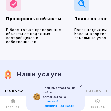
Проверенные объекты
Поиск на карт
В базе только проверенные
Поиск недвижимос
объекты от надежных
Казани, квартиры,
застройщиков и
земельные участки
собственников.
Наши услуги
×
Если, вы остаетесь на
ПРОДАЖА
АРЕНДА
НОВОСТРОЙКИ
ИПОТЕКА
ПР
сайте, то
соглашаетесь с
политикой
ВТОРИЧНАЯ
НОВОСТРОЙКИ
конфиденциальности
Каталог
Избранное
Профиль
Главная