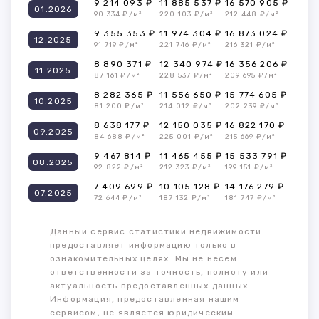
9 214 093 ₽
11 885 537 ₽
16 570 905 ₽
01.2026
90 334 ₽/м²
220 103 ₽/м²
212 448 ₽/м²
9 355 353 ₽
11 974 304 ₽
16 873 024 ₽
12.2025
91 719 ₽/м²
221 746 ₽/м²
216 321 ₽/м²
8 890 371 ₽
12 340 974 ₽
16 356 206 ₽
11.2025
87 161 ₽/м²
228 537 ₽/м²
209 695 ₽/м²
8 282 365 ₽
11 556 650 ₽
15 774 605 ₽
10.2025
81 200 ₽/м²
214 012 ₽/м²
202 239 ₽/м²
8 638 177 ₽
12 150 035 ₽
16 822 170 ₽
09.2025
84 688 ₽/м²
225 001 ₽/м²
215 669 ₽/м²
9 467 814 ₽
11 465 455 ₽
15 533 791 ₽
08.2025
92 822 ₽/м²
212 323 ₽/м²
199 151 ₽/м²
7 409 699 ₽
10 105 128 ₽
14 176 279 ₽
07.2025
72 644 ₽/м²
187 132 ₽/м²
181 747 ₽/м²
Данный сервис статистики недвижимости
предоставляет информацию только в
ознакомительных целях. Мы не несем
ответственности за точность, полноту или
актуальность предоставленных данных.
Информация, предоставленная нашим
сервисом, не является юридическим