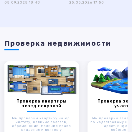
05.09.2025 18:48
25.05.2026 17:50
Проверка недвижимости
Проверка квартиры
Проверка зем
перед покупкой
участк
Мы проверим квартиру на юр.
Мы проверим земел
чистоту, наличие залогов,
по кадастровому ном
обременений. Наличие права
арест, инфор
владения и долгов у
собственн