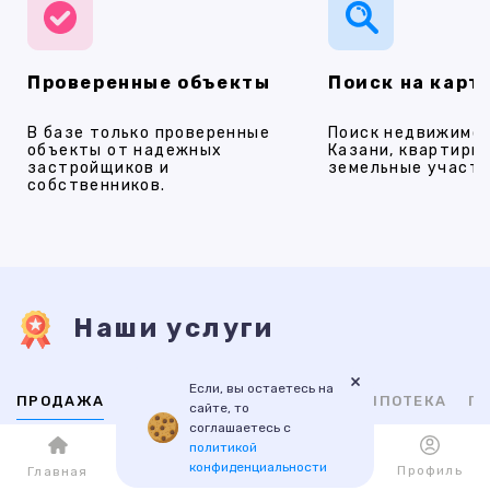
Проверенные объекты
Поиск на карт
В базе только проверенные
Поиск недвижимос
объекты от надежных
Казани, квартиры,
застройщиков и
земельные участки
собственников.
Наши услуги
×
Если, вы остаетесь на
ПРОДАЖА
АРЕНДА
НОВОСТРОЙКИ
ИПОТЕКА
ПР
сайте, то
соглашаетесь с
политикой
ВТОРИЧНАЯ
НОВОСТРОЙКИ
конфиденциальности
Каталог
Избранное
Профиль
Главная