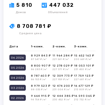
5 810
447 032
Домов
Объявлений
8 708 781 ₽
Средняя цена
Дата
1-комн.
2-комн.
3-комн.
8 929 843 ₽
11 964 284 ₽
15 652 163 ₽
06.2026
87 547 ₽/м²
221 561 ₽/м²
200 669 ₽/м²
8 800 907 ₽
12 278 029 ₽
18 053 101 ₽
05.2026
86 283 ₽/м²
227 371 ₽/м²
231 450 ₽/м²
8 787 603 ₽
12 309 773 ₽
17 759 123 ₽
04.2026
86 153 ₽/м²
227 959 ₽/м²
227 681 ₽/м²
8 979 523 ₽
12 474 200 ₽
16 677 129 ₽
03.2026
88 035 ₽/м²
231 004 ₽/м²
213 809 ₽/м²
9 664 915 ₽
12 444 385 ₽
16 593 065 ₽
02.2026
94 754 ₽/м²
230 452 ₽/м²
212 732 ₽/м²