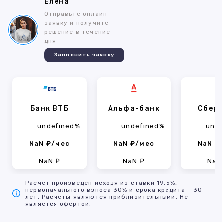
Елена
Отправьте онлайн-
заявку и получите
решение в течение
дня
Заполнить заявку
Банк ВТБ
Альфа-банк
Сбер
undefined%
undefined%
und
NaN ₽/мес
NaN ₽/мес
NaN ₽
NaN ₽
NaN ₽
NaN
Расчет произведен исходя из ставки 19.5%,
первоначального взноса 30% и срока кредита - 30
лет. Расчеты являются приблизительными. Не
является офертой.