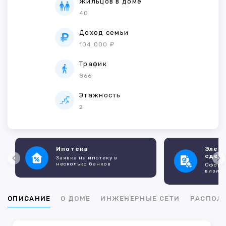
Жильцов в доме
40
Доход семьи
104 000 ₽
Трафик
866
Этажность
2
Ипотека
Элек
сдел
Заявка на ипотеку в
несколько банков
Оформл
визито
ОПИСАНИЕ
О ДОМЕ
ИНЖЕНЕРНЫЕ СЕТИ
РАСПОЛ