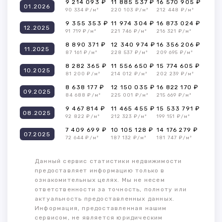
9 214 093 ₽
11 885 537 ₽
16 570 905 ₽
01.2026
90 334 ₽/м²
220 103 ₽/м²
212 448 ₽/м²
9 355 353 ₽
11 974 304 ₽
16 873 024 ₽
12.2025
91 719 ₽/м²
221 746 ₽/м²
216 321 ₽/м²
8 890 371 ₽
12 340 974 ₽
16 356 206 ₽
11.2025
87 161 ₽/м²
228 537 ₽/м²
209 695 ₽/м²
8 282 365 ₽
11 556 650 ₽
15 774 605 ₽
10.2025
81 200 ₽/м²
214 012 ₽/м²
202 239 ₽/м²
8 638 177 ₽
12 150 035 ₽
16 822 170 ₽
09.2025
84 688 ₽/м²
225 001 ₽/м²
215 669 ₽/м²
9 467 814 ₽
11 465 455 ₽
15 533 791 ₽
08.2025
92 822 ₽/м²
212 323 ₽/м²
199 151 ₽/м²
7 409 699 ₽
10 105 128 ₽
14 176 279 ₽
07.2025
72 644 ₽/м²
187 132 ₽/м²
181 747 ₽/м²
Данный сервис статистики недвижимости
предоставляет информацию только в
ознакомительных целях. Мы не несем
ответственности за точность, полноту или
актуальность предоставленных данных.
Информация, предоставленная нашим
сервисом, не является юридическим