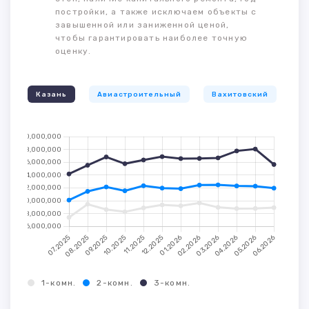
постройки, а также исключаем объекты с
завышенной или заниженной ценой,
чтобы гарантировать наиболее точную
оценку.
Казань
Авиастроительный
Вахитовский
К
1-комн.
2-комн.
3-комн.