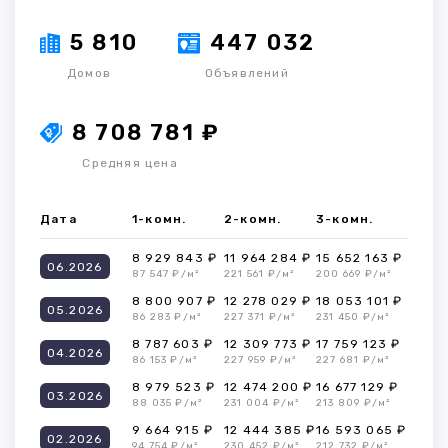
5 810
447 032
Домов
Объявлений
8 708 781 ₽
Средняя цена
Дата
1-комн.
2-комн.
3-комн.
8 929 843 ₽
11 964 284 ₽
15 652 163 ₽
06.2026
87 547 ₽/м²
221 561 ₽/м²
200 669 ₽/м²
8 800 907 ₽
12 278 029 ₽
18 053 101 ₽
05.2026
86 283 ₽/м²
227 371 ₽/м²
231 450 ₽/м²
8 787 603 ₽
12 309 773 ₽
17 759 123 ₽
04.2026
86 153 ₽/м²
227 959 ₽/м²
227 681 ₽/м²
8 979 523 ₽
12 474 200 ₽
16 677 129 ₽
03.2026
88 035 ₽/м²
231 004 ₽/м²
213 809 ₽/м²
9 664 915 ₽
12 444 385 ₽
16 593 065 ₽
02.2026
94 754 ₽/м²
230 452 ₽/м²
212 732 ₽/м²