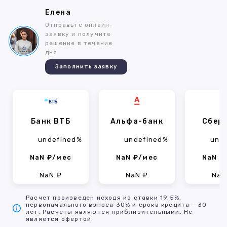
Елена
Отправьте онлайн-
заявку и получите
решение в течение
дня
Заполнить заявку
Банк ВТБ
Альфа-банк
Сбер
undefined%
undefined%
und
NaN ₽/мес
NaN ₽/мес
NaN ₽
NaN ₽
NaN ₽
NaN
Расчет произведен исходя из ставки 19.5%,
первоначального взноса 30% и срока кредита - 30
лет. Расчеты являются приблизительными. Не
является офертой.