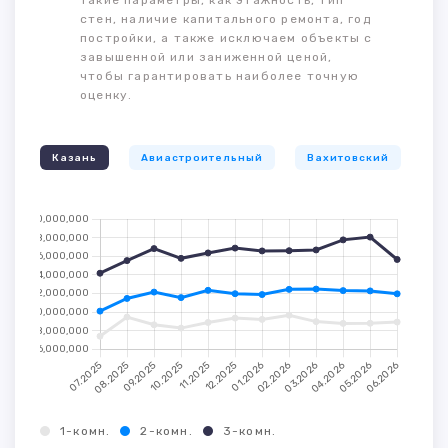
такие параметры, как этажность, тип
стен, наличие капитального ремонта, год
постройки, а также исключаем объекты с
завышенной или заниженной ценой,
чтобы гарантировать наиболее точную
оценку.
Казань
Авиастроительный
Вахитовский
К
1-комн.
2-комн.
3-комн.