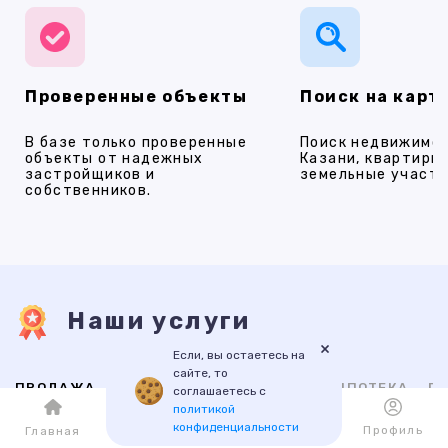
Проверенные объекты
Поиск на карт
В базе только проверенные
Поиск недвижимос
объекты от надежных
Казани, квартиры,
застройщиков и
земельные участки
собственников.
Наши услуги
×
Если, вы остаетесь на
сайте, то
ПРОДАЖА
АРЕНДА
НОВОСТРОЙКИ
ИПОТЕКА
ПР
соглашаетесь с
политикой
конфиденциальности
Каталог
Избранное
Профиль
Главная
ВТОРИЧНАЯ
НОВОСТРОЙКИ