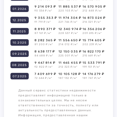
9 214 093 ₽
11 885 537 ₽
16 570 905 ₽
01.2026
90 334 ₽/м²
220 103 ₽/м²
212 448 ₽/м²
9 355 353 ₽
11 974 304 ₽
16 873 024 ₽
12.2025
91 719 ₽/м²
221 746 ₽/м²
216 321 ₽/м²
8 890 371 ₽
12 340 974 ₽
16 356 206 ₽
11.2025
87 161 ₽/м²
228 537 ₽/м²
209 695 ₽/м²
8 282 365 ₽
11 556 650 ₽
15 774 605 ₽
10.2025
81 200 ₽/м²
214 012 ₽/м²
202 239 ₽/м²
8 638 177 ₽
12 150 035 ₽
16 822 170 ₽
09.2025
84 688 ₽/м²
225 001 ₽/м²
215 669 ₽/м²
9 467 814 ₽
11 465 455 ₽
15 533 791 ₽
08.2025
92 822 ₽/м²
212 323 ₽/м²
199 151 ₽/м²
7 409 699 ₽
10 105 128 ₽
14 176 279 ₽
07.2025
72 644 ₽/м²
187 132 ₽/м²
181 747 ₽/м²
Данный сервис статистики недвижимости
предоставляет информацию только в
ознакомительных целях. Мы не несем
ответственности за точность, полноту или
актуальность предоставленных данных.
Информация, предоставленная нашим