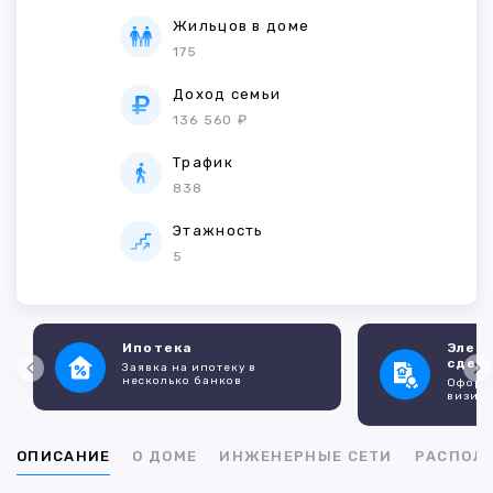
Жильцов в доме
175
Доход семьи
136 560 ₽
Трафик
838
Этажность
5
Ипотека
Элек
сдел
Заявка на ипотеку в
несколько банков
Оформл
визито
ОПИСАНИЕ
О ДОМЕ
ИНЖЕНЕРНЫЕ СЕТИ
РАСПОЛ