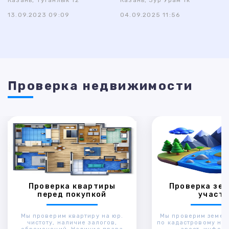
Казань, Туганлык 12
Казань, Зур Урам 1к
13.09.2023 09:09
04.09.2025 11:56
Проверка недвижимости
Проверка квартиры
Проверка зем
перед покупкой
участк
Мы проверим квартиру на юр.
Мы проверим земел
чистоту, наличие залогов,
по кадастровому ном