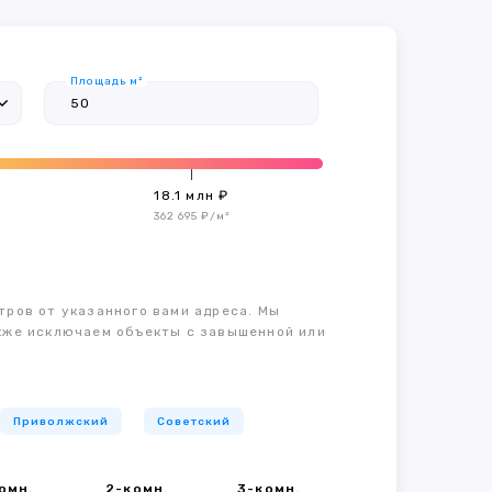
Площадь м²
18.1 млн ₽
362 695 ₽/м²
тров от указанного вами адреса. Мы
также исключаем объекты с завышенной или
Приволжский
Советский
омн.
2-комн.
3-комн.