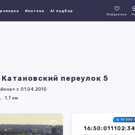
роверка
Ипотека
AI подбор
Избранное
Ч
, Катановский переулок 5
йона» с 01.04.2010
,
1.7 км
10 000 
16:50:011102:3