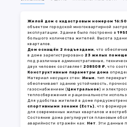
Жилой дом с кадастровым номером 16:50
объектом городской многоквартирной застр
эксплуатации. Здание было построено в
195
большого количества жителей. Высота здан
кварталов.
Дом оснащён 2 подъездами
, что обеспеч
в доме зарегистрировано
23 жилых помещ
под различные административные, техничес
двух человек составляет
208508 ₽
, что соо
Конструктивные параметры дома
определ
Материал несущих стен:
Иные
, тип перекры
обеспечивают зданию устойчивость, прочно
газоснабжением (
Центральное
) и электро
теплосбережения и рациональности использ
Для удобства жителей в доме предусмотре
спортивными зонами (Есть)
, что формиру
для современных жилых кварталов и востреб
Состояние дома регулируется плановым обс
аварийности отражён как:
Нет
. Эти данные