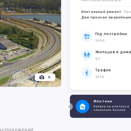
Многоквартирный дом
Кпитальный ремонт:
Пр
Дом признан аварийны
Год постройки
1955
Жильцов в дом
57
Трафик
3113
0
Ипотека
Заявка на ипотеку в
несколько банков
АСПОЛОЖЕНИЕ