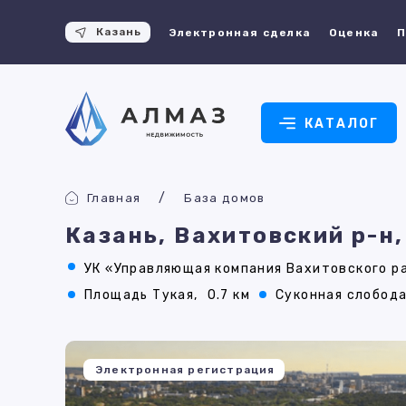
Казань
Электронная сделка
Оценка
П
КАТАЛОГ
Главная
База домов
Казань, Вахитовский р-н
УК «Управляющая компания Вахитовского ра
Площадь Тукая,
0.7 км
Суконная слобода
Электронная регистрация