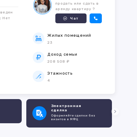
продать или сдать в
аренду квартиру ?
оведен
м:
Нет
Чат
Жилых помещений
23
е
Доход семьи
208 508 ₽
Этажность
4
Электронная
сделка
Оформляйте сделки без
визитов в МФЦ