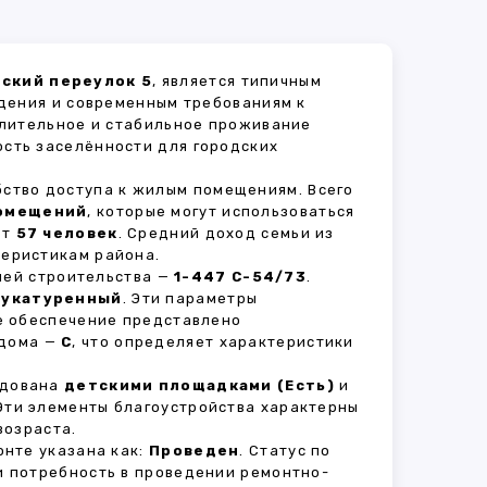
вский переулок 5
, является типичным
дения и современным требованиям к
длительное и стабильное проживание
ость заселённости для городских
бство доступа к жилым помещениям. Всего
омещений
, которые могут использоваться
ет
57 человек
. Средний доход семьи из
теристикам района.
рией строительства —
1-447 С-54/73
.
укатуренный
. Эти параметры
е обеспечение представлено
 дома —
C
, что определяет характеристики
удована
детскими площадками (Есть)
и
 Эти элементы благоустройства характерны
возраста.
нте указана как:
Проведен
. Статус по
и потребность в проведении ремонтно-