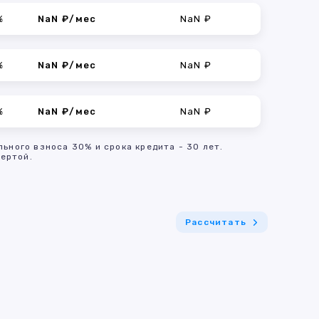
%
NaN ₽/мес
NaN ₽
%
NaN ₽/мес
NaN ₽
%
NaN ₽/мес
NaN ₽
льного взноса 30% и срока кредита - 30 лет.
ертой.
Рассчитать