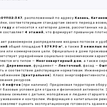
:011102:347
, расположенный по адресу
Казань, Катано
ойки, соответствующим стандартам своего периода возве
5 году
и относится к категории домов, рассчитанных на 
ия составляет
4 этажей
, что формирует привычную плотн
ивает равномерное распределение входных потоков и удо
ений
общей площадью
1 579.90 м²
, а также
3 нежилых п
кие или коммерческие цели. Официально в доме прожива
тветствует усреднённым социально-экономическим харак
яются его типом —
Многоквартирный дом
, а также се
тий:
Деревянные
, фундамент —
Ленточный
, фасад —
Ошт
сть и соответствие действующим нормативам. Инженерно
снабжением (
Центральное
). Класс энергоэффективности
ования ресурсов.
но
0 лифтов
(при наличии). Придомовая территория обор
ет базовые условия для отдыха и физической активности.
ованы семьями с детьми, молодёжью и людьми старшего 
луживанием и контролем. Информация о капитальном ремо
 позволяют оценить эксплуатационную готовность здания 