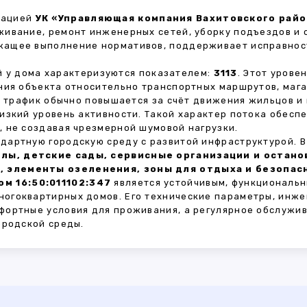
зацией
УК «Управляющая компания Вахитовского район
живание, ремонт инженерных сетей, уборку подъездов и 
жащее выполнение нормативов, поддерживает исправнос
 у дома характеризуются показателем:
3113
. Этот урове
ния объекта относительно транспортных маршрутов, маг
ы трафик обычно повышается за счёт движения жильцов и
изкий уровень активности. Такой характер потока обес
 не создавая чрезмерной шумовой нагрузки.
дартную городскую среду с развитой инфраструктурой. 
лы, детские сады, сервисные организации и остан
, элементы озеленения, зоны для отдыха и безопа
м 16:50:011102:347
является устойчивым, функциональн
огоквартирных домов. Его технические параметры, инже
фортные условия для проживания, а регулярное обслужи
ородской среды.