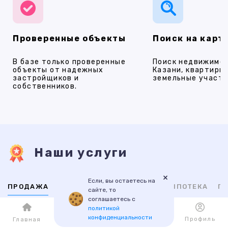
Проверенные объекты
Поиск на карт
В базе только проверенные
Поиск недвижимос
объекты от надежных
Казани, квартиры,
застройщиков и
земельные участки
собственников.
Наши услуги
×
Если, вы остаетесь на
ПРОДАЖА
АРЕНДА
НОВОСТРОЙКИ
ИПОТЕКА
ПР
сайте, то
соглашаетесь с
политикой
ВТОРИЧНАЯ
НОВОСТРОЙКИ
конфиденциальности
Каталог
Избранное
Профиль
Главная