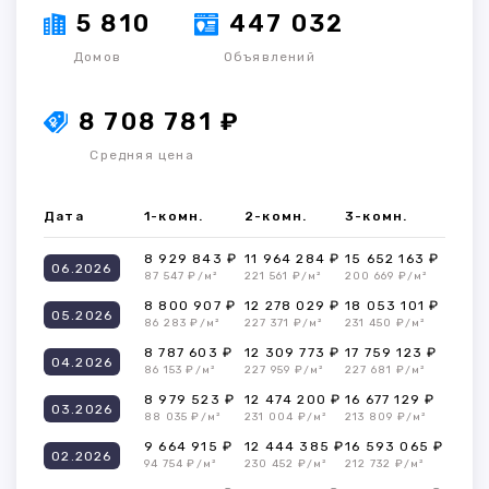
5 810
447 032
Домов
Объявлений
8 708 781 ₽
Средняя цена
Дата
1-комн.
2-комн.
3-комн.
8 929 843 ₽
11 964 284 ₽
15 652 163 ₽
06.2026
87 547 ₽/м²
221 561 ₽/м²
200 669 ₽/м²
8 800 907 ₽
12 278 029 ₽
18 053 101 ₽
05.2026
86 283 ₽/м²
227 371 ₽/м²
231 450 ₽/м²
8 787 603 ₽
12 309 773 ₽
17 759 123 ₽
04.2026
86 153 ₽/м²
227 959 ₽/м²
227 681 ₽/м²
8 979 523 ₽
12 474 200 ₽
16 677 129 ₽
03.2026
88 035 ₽/м²
231 004 ₽/м²
213 809 ₽/м²
9 664 915 ₽
12 444 385 ₽
16 593 065 ₽
02.2026
94 754 ₽/м²
230 452 ₽/м²
212 732 ₽/м²