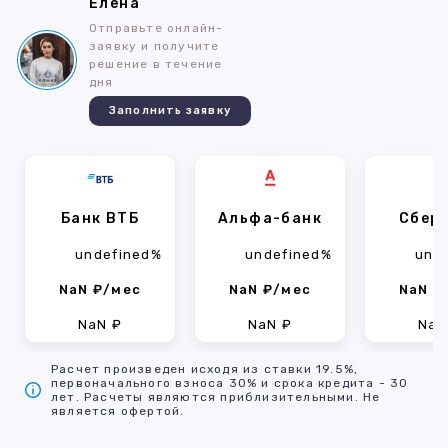
Елена
Отправьте онлайн-
заявку и получите
решение в течение
дня
Заполнить заявку
Банк ВТБ
Альфа-банк
Сбер
undefined%
undefined%
und
NaN ₽/мес
NaN ₽/мес
NaN ₽
NaN ₽
NaN ₽
NaN
Расчет произведен исходя из ставки 19.5%,
первоначального взноса 30% и срока кредита - 30
лет. Расчеты являются приблизительными. Не
является офертой.