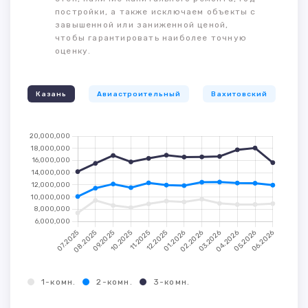
постройки, а также исключаем объекты с
завышенной или заниженной ценой,
чтобы гарантировать наиболее точную
оценку.
Казань
Авиастроительный
Вахитовский
К
1-комн.
2-комн.
3-комн.