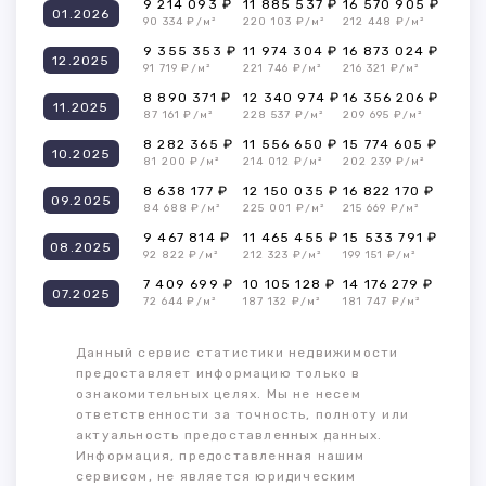
9 214 093 ₽
11 885 537 ₽
16 570 905 ₽
01.2026
90 334 ₽/м²
220 103 ₽/м²
212 448 ₽/м²
9 355 353 ₽
11 974 304 ₽
16 873 024 ₽
12.2025
91 719 ₽/м²
221 746 ₽/м²
216 321 ₽/м²
8 890 371 ₽
12 340 974 ₽
16 356 206 ₽
11.2025
87 161 ₽/м²
228 537 ₽/м²
209 695 ₽/м²
8 282 365 ₽
11 556 650 ₽
15 774 605 ₽
10.2025
81 200 ₽/м²
214 012 ₽/м²
202 239 ₽/м²
8 638 177 ₽
12 150 035 ₽
16 822 170 ₽
09.2025
84 688 ₽/м²
225 001 ₽/м²
215 669 ₽/м²
9 467 814 ₽
11 465 455 ₽
15 533 791 ₽
08.2025
92 822 ₽/м²
212 323 ₽/м²
199 151 ₽/м²
7 409 699 ₽
10 105 128 ₽
14 176 279 ₽
07.2025
72 644 ₽/м²
187 132 ₽/м²
181 747 ₽/м²
Данный сервис статистики недвижимости
предоставляет информацию только в
ознакомительных целях. Мы не несем
ответственности за точность, полноту или
актуальность предоставленных данных.
Информация, предоставленная нашим
сервисом, не является юридическим