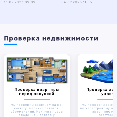
13.09.2023 09:09
04.09.2025 11:56
Проверка недвижимости
Проверка квартиры
Проверка зем
перед покупкой
участк
Мы проверим квартиру на юр.
Мы проверим земел
чистоту, наличие залогов,
по кадастровому ном
обременений. Наличие права
арест, инфор
владения и долгов у
собственн