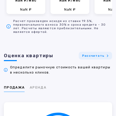
NaN ₽/мес
NaN ₽/мес
NaN ₽
NaN ₽
NaN ₽
NaN
Расчет произведен исходя из ставки 19.5%,
первоначального взноса 30% и срока кредита - 30
лет. Расчеты являются приблизительными. Не
является офертой.
Оценка квартиры
Рассчитать
Определите рыночную стоимость вашей квартиры
в несколько кликов.
ПРОДАЖА
АРЕНДА