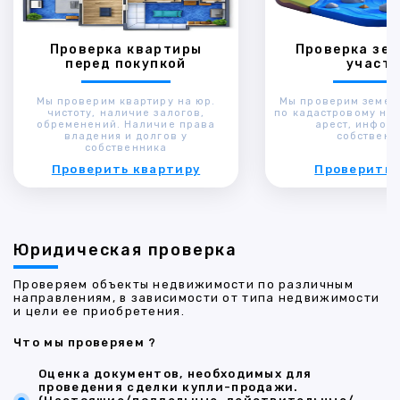
Проверка квартиры
Проверка зем
перед покупкой
участк
Мы проверим квартиру на юр.
Мы проверим земел
чистоту, наличие залогов,
по кадастровому ном
обременений. Наличие права
арест, инфор
владения и долгов у
собственн
собственника
Проверить квартиру
Проверить 
Юридическая проверка
Проверяем объекты недвижимости по различным
направлениям, в зависимости от типа недвижимости
и цели ее приобретения.
Что мы проверяем ?
Оценка документов, необходимых для
проведения сделки купли-продажи.