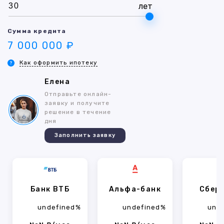
лет
Сумма кредита
7 000 000 ₽
Как оформить ипотеку
Елена
Отправьте онлайн-
заявку и получите
решение в течение
дня
Заполнить заявку
Банк ВТБ
Альфа-банк
Сбер
undefined%
undefined%
und