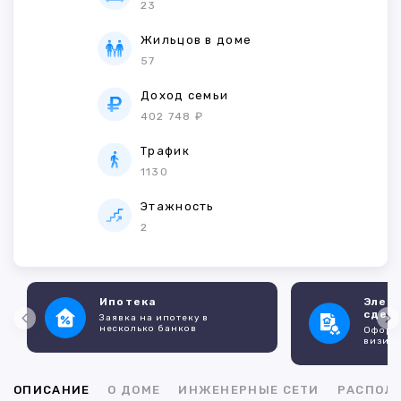
23
Жильцов в доме
57
Доход семьи
402 748 ₽
Трафик
1130
Этажность
2
Ипотека
Элек
сдел
Заявка на ипотеку в
несколько банков
Оформл
визито
ОПИСАНИЕ
О ДОМЕ
ИНЖЕНЕРНЫЕ СЕТИ
РАСПОЛ