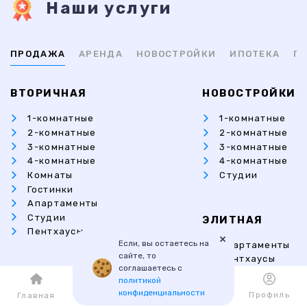
Наши услуги
ПРОДАЖА
АРЕНДА
НОВОСТРОЙКИ
ИПОТЕКА
ПР
ВТОРИЧНАЯ
НОВОСТРОЙКИ
1-комнатные
1-комнатные
2-комнатные
2-комнатные
3-комнатные
3-комнатные
4-комнатные
4-комнатные
Комнаты
Студии
Гостинки
Апартаменты
Студии
ЭЛИТНАЯ
Пентхаусы
×
Если, вы остаетесь на
Апартаменты
сайте, то
Пентхаусы
соглашаетесь с
Дома
ЗАГОРОДНАЯ
политикой
Коттеджи
конфиденциальности
Каталог
Избранное
Профиль
Главная
Коттеджи