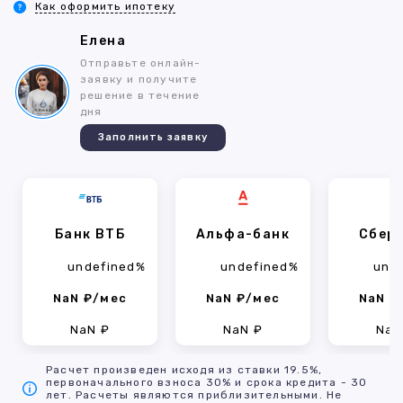
Как оформить ипотеку
Елена
Отправьте онлайн-
заявку и получите
решение в течение
дня
Заполнить заявку
Банк ВТБ
Альфа-банк
Сбер
undefined%
undefined%
und
NaN ₽/мес
NaN ₽/мес
NaN ₽
NaN ₽
NaN ₽
NaN
Расчет произведен исходя из ставки 19.5%,
первоначального взноса 30% и срока кредита - 30
лет. Расчеты являются приблизительными. Не