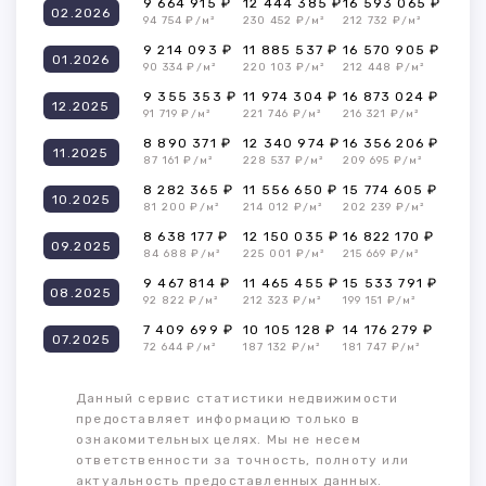
9 664 915 ₽
12 444 385 ₽
16 593 065 ₽
02.2026
94 754 ₽/м²
230 452 ₽/м²
212 732 ₽/м²
9 214 093 ₽
11 885 537 ₽
16 570 905 ₽
01.2026
90 334 ₽/м²
220 103 ₽/м²
212 448 ₽/м²
9 355 353 ₽
11 974 304 ₽
16 873 024 ₽
12.2025
91 719 ₽/м²
221 746 ₽/м²
216 321 ₽/м²
8 890 371 ₽
12 340 974 ₽
16 356 206 ₽
11.2025
87 161 ₽/м²
228 537 ₽/м²
209 695 ₽/м²
8 282 365 ₽
11 556 650 ₽
15 774 605 ₽
10.2025
81 200 ₽/м²
214 012 ₽/м²
202 239 ₽/м²
8 638 177 ₽
12 150 035 ₽
16 822 170 ₽
09.2025
84 688 ₽/м²
225 001 ₽/м²
215 669 ₽/м²
9 467 814 ₽
11 465 455 ₽
15 533 791 ₽
08.2025
92 822 ₽/м²
212 323 ₽/м²
199 151 ₽/м²
7 409 699 ₽
10 105 128 ₽
14 176 279 ₽
07.2025
72 644 ₽/м²
187 132 ₽/м²
181 747 ₽/м²
Данный сервис статистики недвижимости
предоставляет информацию только в
ознакомительных целях. Мы не несем
ответственности за точность, полноту или
актуальность предоставленных данных.