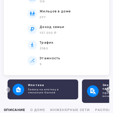
119
Жильцов в доме
297
Доход семьи
137 200 ₽
Трафик
3180
Этажность
5
Ипотека
Элек
сдел
Заявка на ипотеку в
несколько банков
Оформл
визито
ОПИСАНИЕ
О ДОМЕ
ИНЖЕНЕРНЫЕ СЕТИ
РАСПОЛ