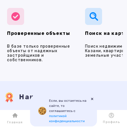
Проверенные объекты
Поиск на карт
В базе только проверенные
Поиск недвижимос
объекты от надежных
Казани, квартиры,
застройщиков и
земельные участки
собственников.
Наши услуги
×
Если, вы остаетесь на
сайте, то
соглашаетесь с
ПРОДАЖА
АРЕНДА
НОВОСТРОЙКИ
ИПОТЕКА
ПР
политикой
конфиденциальности
Каталог
Избранное
Профиль
Главная