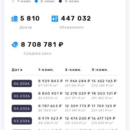
1-комн.
2-комн.
3-комн.
5 810
447 032
Домов
Объявлений
8 708 781 ₽
Средняя цена
Дата
1-комн.
2-комн.
3-комн.
8 929 843 ₽
11 964 284 ₽
15 652 163 ₽
06.2026
87 547 ₽/м²
221 561 ₽/м²
200 669 ₽/м²
8 800 907 ₽
12 278 029 ₽
18 053 101 ₽
05.2026
86 283 ₽/м²
227 371 ₽/м²
231 450 ₽/м²
8 787 603 ₽
12 309 773 ₽
17 759 123 ₽
04.2026
86 153 ₽/м²
227 959 ₽/м²
227 681 ₽/м²
8 979 523 ₽
12 474 200 ₽
16 677 129 ₽
03.2026
88 035 ₽/м²
231 004 ₽/м²
213 809 ₽/м²