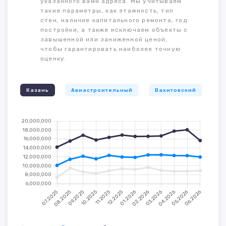
указанного вами адреса. Мы учитываем
такие параметры, как этажность, тип
стен, наличие капитального ремонта, год
постройки, а также исключаем объекты с
завышенной или заниженной ценой,
чтобы гарантировать наиболее точную
оценку.
Казань
Авиастроительный
Вахитовский
К