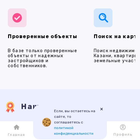
Проверенные объекты
Поиск на карт
В базе только проверенные
Поиск недвижимос
объекты от надежных
Казани, квартиры,
застройщиков и
земельные участки
собственников.
Наши услуги
×
Если, вы остаетесь на
сайте, то
соглашаетесь с
ПРОДАЖА
АРЕНДА
НОВОСТРОЙКИ
ИПОТЕКА
ПР
политикой
конфиденциальности
Каталог
Избранное
Профиль
Главная