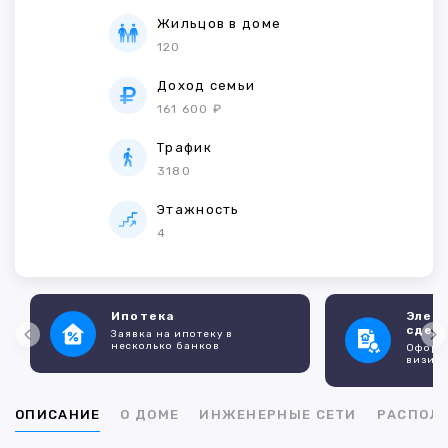
Жильцов в доме
120
Доход семьи
161 600 ₽
Трафик
3180
Этажность
4
Ипотека
Элек
сдел
Заявка на ипотеку в
несколько банков
Оформл
визито
ОПИСАНИЕ
О ДОМЕ
ИНЖЕНЕРНЫЕ СЕТИ
РАСПОЛ