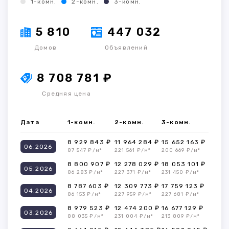
1-комн.
2-комн.
3-комн.
5 810
447 032
Домов
Объявлений
8 708 781 ₽
Средняя цена
Дата
1-комн.
2-комн.
3-комн.
8 929 843 ₽
11 964 284 ₽
15 652 163 ₽
06.2026
87 547 ₽/м²
221 561 ₽/м²
200 669 ₽/м²
8 800 907 ₽
12 278 029 ₽
18 053 101 ₽
05.2026
86 283 ₽/м²
227 371 ₽/м²
231 450 ₽/м²
8 787 603 ₽
12 309 773 ₽
17 759 123 ₽
04.2026
86 153 ₽/м²
227 959 ₽/м²
227 681 ₽/м²
8 979 523 ₽
12 474 200 ₽
16 677 129 ₽
03.2026
88 035 ₽/м²
231 004 ₽/м²
213 809 ₽/м²