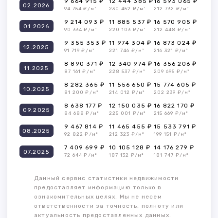
9 664 915 ₽
12 444 385 ₽
16 593 065 ₽
02.2026
94 754 ₽/м²
230 452 ₽/м²
212 732 ₽/м²
9 214 093 ₽
11 885 537 ₽
16 570 905 ₽
01.2026
90 334 ₽/м²
220 103 ₽/м²
212 448 ₽/м²
9 355 353 ₽
11 974 304 ₽
16 873 024 ₽
12.2025
91 719 ₽/м²
221 746 ₽/м²
216 321 ₽/м²
8 890 371 ₽
12 340 974 ₽
16 356 206 ₽
11.2025
87 161 ₽/м²
228 537 ₽/м²
209 695 ₽/м²
8 282 365 ₽
11 556 650 ₽
15 774 605 ₽
10.2025
81 200 ₽/м²
214 012 ₽/м²
202 239 ₽/м²
8 638 177 ₽
12 150 035 ₽
16 822 170 ₽
09.2025
84 688 ₽/м²
225 001 ₽/м²
215 669 ₽/м²
9 467 814 ₽
11 465 455 ₽
15 533 791 ₽
08.2025
92 822 ₽/м²
212 323 ₽/м²
199 151 ₽/м²
7 409 699 ₽
10 105 128 ₽
14 176 279 ₽
07.2025
72 644 ₽/м²
187 132 ₽/м²
181 747 ₽/м²
Данный сервис статистики недвижимости
предоставляет информацию только в
ознакомительных целях. Мы не несем
ответственности за точность, полноту или
актуальность предоставленных данных.