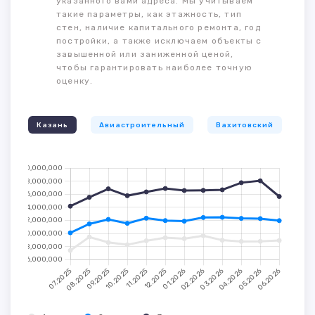
указанного вами адреса. Мы учитываем
такие параметры, как этажность, тип
стен, наличие капитального ремонта, год
постройки, а также исключаем объекты с
завышенной или заниженной ценой,
чтобы гарантировать наиболее точную
оценку.
Казань
Авиастроительный
Вахитовский
К