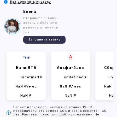
Как оформить ипотеку
Елена
Отправьте онлайн-
заявку и получите
решение в течение
дня
Заполнить заявку
Банк ВТБ
Альфа-банк
Сбер
undefined%
undefined%
und
NaN ₽/мес
NaN ₽/мес
NaN ₽
NaN ₽
NaN ₽
NaN
Расчет произведен исходя из ставки 19.5%,
первоначального взноса 30% и срока кредита - 30
лет. Расчеты являются приблизительными. Не