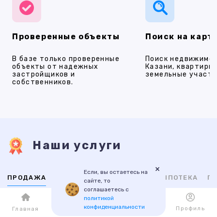
Проверенные объекты
Поиск на карт
В базе только проверенные
Поиск недвижимос
объекты от надежных
Казани, квартиры,
застройщиков и
земельные участки
собственников.
Наши услуги
×
Если, вы остаетесь на
ПРОДАЖА
АРЕНДА
НОВОСТРОЙКИ
ИПОТЕКА
ПР
сайте, то
соглашаетесь с
политикой
ВТОРИЧНАЯ
НОВОСТРОЙКИ
конфиденциальности
Каталог
Избранное
Профиль
Главная