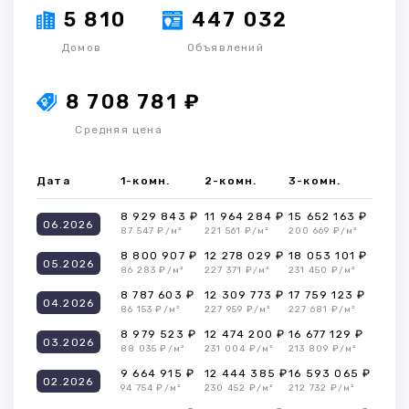
5 810
447 032
Домов
Объявлений
8 708 781 ₽
Средняя цена
Дата
1-комн.
2-комн.
3-комн.
8 929 843 ₽
11 964 284 ₽
15 652 163 ₽
06.2026
87 547 ₽/м²
221 561 ₽/м²
200 669 ₽/м²
8 800 907 ₽
12 278 029 ₽
18 053 101 ₽
05.2026
86 283 ₽/м²
227 371 ₽/м²
231 450 ₽/м²
8 787 603 ₽
12 309 773 ₽
17 759 123 ₽
04.2026
86 153 ₽/м²
227 959 ₽/м²
227 681 ₽/м²
8 979 523 ₽
12 474 200 ₽
16 677 129 ₽
03.2026
88 035 ₽/м²
231 004 ₽/м²
213 809 ₽/м²
9 664 915 ₽
12 444 385 ₽
16 593 065 ₽
02.2026
94 754 ₽/м²
230 452 ₽/м²
212 732 ₽/м²