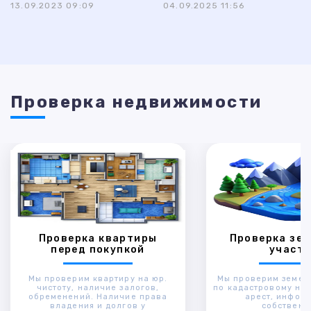
13.09.2023 09:09
04.09.2025 11:56
Проверка недвижимости
Проверка квартиры
Проверка зем
перед покупкой
участк
Мы проверим квартиру на юр.
Мы проверим земел
чистоту, наличие залогов,
по кадастровому ном
обременений. Наличие права
арест, инфор
владения и долгов у
собственн