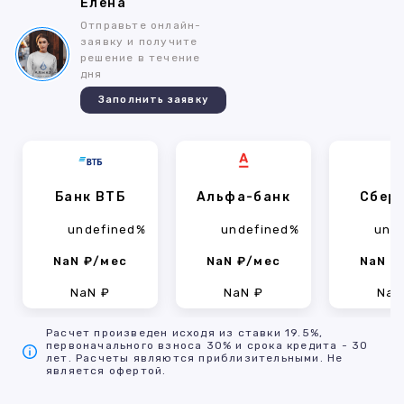
Елена
Отправьте онлайн-
заявку и получите
решение в течение
дня
Заполнить заявку
Банк ВТБ
Альфа-банк
Сбер
undefined%
undefined%
und
NaN ₽/мес
NaN ₽/мес
NaN ₽
NaN ₽
NaN ₽
NaN
Расчет произведен исходя из ставки 19.5%,
первоначального взноса 30% и срока кредита - 30
лет. Расчеты являются приблизительными. Не
является офертой.