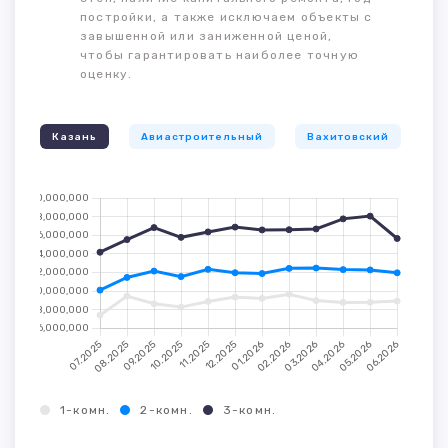
постройки, а также исключаем объекты с
завышенной или заниженной ценой,
чтобы гарантировать наиболее точную
оценку.
Казань
Авиастроительный
Вахитовский
К
1-комн.
2-комн.
3-комн.