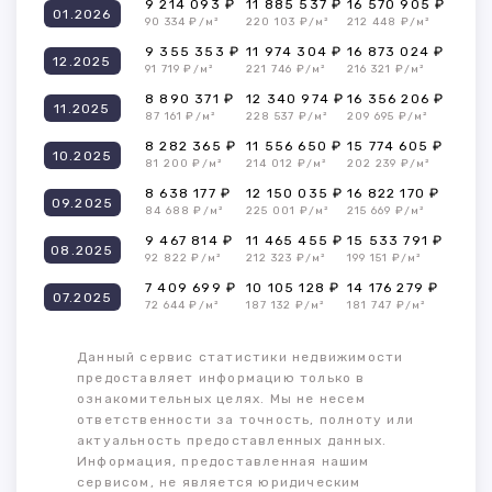
9 214 093 ₽
11 885 537 ₽
16 570 905 ₽
01.2026
90 334 ₽/м²
220 103 ₽/м²
212 448 ₽/м²
9 355 353 ₽
11 974 304 ₽
16 873 024 ₽
12.2025
91 719 ₽/м²
221 746 ₽/м²
216 321 ₽/м²
8 890 371 ₽
12 340 974 ₽
16 356 206 ₽
11.2025
87 161 ₽/м²
228 537 ₽/м²
209 695 ₽/м²
8 282 365 ₽
11 556 650 ₽
15 774 605 ₽
10.2025
81 200 ₽/м²
214 012 ₽/м²
202 239 ₽/м²
8 638 177 ₽
12 150 035 ₽
16 822 170 ₽
09.2025
84 688 ₽/м²
225 001 ₽/м²
215 669 ₽/м²
9 467 814 ₽
11 465 455 ₽
15 533 791 ₽
08.2025
92 822 ₽/м²
212 323 ₽/м²
199 151 ₽/м²
7 409 699 ₽
10 105 128 ₽
14 176 279 ₽
07.2025
72 644 ₽/м²
187 132 ₽/м²
181 747 ₽/м²
Данный сервис статистики недвижимости
предоставляет информацию только в
ознакомительных целях. Мы не несем
ответственности за точность, полноту или
актуальность предоставленных данных.
Информация, предоставленная нашим
сервисом, не является юридическим