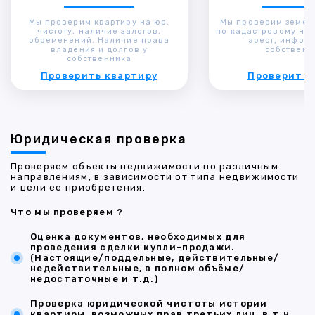
Мы проверим квартиру на юр.
Мы проверим земел
чистоту, наличие залогов,
по кадастровому ном
обременений. Наличие права
арест, инфор
владения и долгов у
собственн
собственника
Проверить квартиру
Проверить 
Юридическая проверка
Проверяем объекты недвижимости по различным
направлениям, в зависимости от типа недвижимости
и цели ее приобретения.
Что мы проверяем ?
Оценка документов, необходимых для
проведения сделки купли-продажи.
(Настоящие/поддельные, действительные/
недействительные, в полном объёме/
недостаточные и т.д.)
Проверка юридической чистоты истории
квартиры, возможных прав третьих лиц, в т.ч.