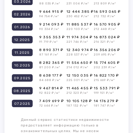
03.2026
88 035 ₽/м²
231 004 ₽/м²
213 809 ₽/м²
9 664 915 ₽
12 444 385 ₽
16 593 065 ₽
02.2026
94 754 ₽/м²
230 452 ₽/м²
212 732 ₽/м²
9 214 093 ₽
11 885 537 ₽
16 570 905 ₽
01.2026
90 334 ₽/м²
220 103 ₽/м²
212 448 ₽/м²
9 355 353 ₽
11 974 304 ₽
16 873 024 ₽
12.2025
91 719 ₽/м²
221 746 ₽/м²
216 321 ₽/м²
8 890 371 ₽
12 340 974 ₽
16 356 206 ₽
11.2025
87 161 ₽/м²
228 537 ₽/м²
209 695 ₽/м²
8 282 365 ₽
11 556 650 ₽
15 774 605 ₽
10.2025
81 200 ₽/м²
214 012 ₽/м²
202 239 ₽/м²
8 638 177 ₽
12 150 035 ₽
16 822 170 ₽
09.2025
84 688 ₽/м²
225 001 ₽/м²
215 669 ₽/м²
9 467 814 ₽
11 465 455 ₽
15 533 791 ₽
08.2025
92 822 ₽/м²
212 323 ₽/м²
199 151 ₽/м²
7 409 699 ₽
10 105 128 ₽
14 176 279 ₽
07.2025
72 644 ₽/м²
187 132 ₽/м²
181 747 ₽/м²
Данный сервис статистики недвижимости
предоставляет информацию только в
ознакомительных целях. Мы не несем