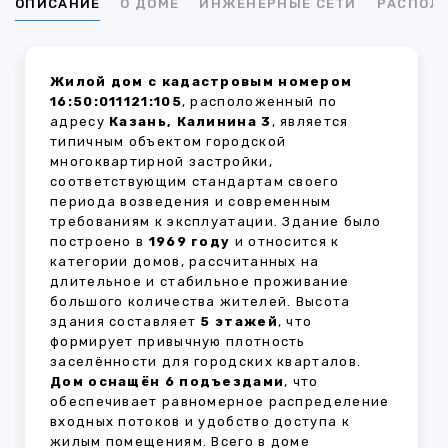
ОПИСАНИЕ
О ДОМЕ
ИНЖЕНЕРНЫЕ СЕТИ
РАСПОЛ
Жилой дом с кадастровым номером
16:50:011121:105
, расположенный по
адресу
Казань, Калинина 3
, является
типичным объектом городской
многоквартирной застройки,
соответствующим стандартам своего
периода возведения и современным
требованиям к эксплуатации. Здание было
построено в
1969 году
и относится к
категории домов, рассчитанных на
длительное и стабильное проживание
большого количества жителей. Высота
здания составляет
5 этажей
, что
формирует привычную плотность
заселённости для городских кварталов.
Дом оснащён 6 подъездами
, что
обеспечивает равномерное распределение
входных потоков и удобство доступа к
жилым помещениям. Всего в доме