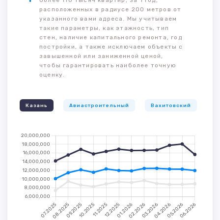
более 110 тысяч квартир, за 1 год,
расположенных в радиусе 200 метров от
указанного вами адреса. Мы учитываем
такие параметры, как этажность, тип
стен, наличие капитального ремонта, год
постройки, а также исключаем объекты с
завышенной или заниженной ценой,
чтобы гарантировать наиболее точную
оценку.
Казань
Авиастроительный
Вахитовский
К