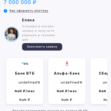
7 000 000 ₽
Как оформить ипотеку
Елена
Отправьте онлайн-
заявку и получите
решение в течение
дня
Заполнить заявку
Банк ВТБ
Альфа-банк
Сбер
undefined%
undefined%
und
NaN ₽/мес
NaN ₽/мес
NaN ₽
NaN ₽
NaN ₽
NaN
Расчет произведен исходя из ставки 19.5%,