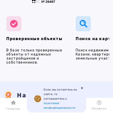
Проверенные объекты
Поиск на карт
В базе только проверенные
Поиск недвижимос
объекты от надежных
Казани, квартиры,
застройщиков и
земельные участки
собственников.
×
Если, вы остаетесь на
Наши услуги
сайте, то
соглашаетесь с
политикой
конфиденциальности
Каталог
Избранное
Профиль
Главная
ПРОДАЖА
АРЕНДА
НОВОСТРОЙКИ
ИПОТЕКА
ПР