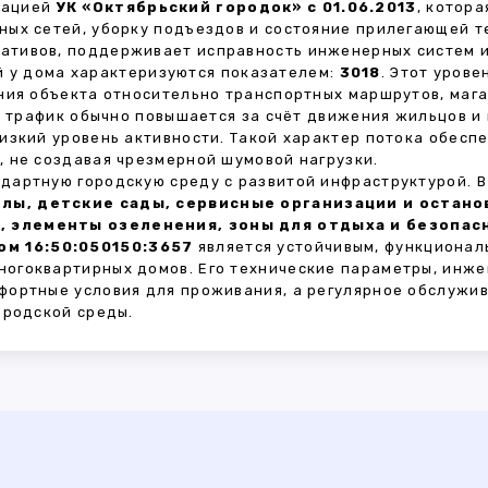
зацией
УК «Октябрьский городок» с 01.06.2013
, котор
ных сетей, уборку подъездов и состояние прилегающей 
тивов, поддерживает исправность инженерных систем и
 у дома характеризуются показателем:
3018
. Этот уров
ния объекта относительно транспортных маршрутов, маг
ы трафик обычно повышается за счёт движения жильцов и
изкий уровень активности. Такой характер потока обес
 не создавая чрезмерной шумовой нагрузки.
дартную городскую среду с развитой инфраструктурой. 
лы, детские сады, сервисные организации и остан
, элементы озеленения, зоны для отдыха и безопа
м 16:50:050150:3657
является устойчивым, функционал
огоквартирных домов. Его технические параметры, инже
фортные условия для проживания, а регулярное обслужи
ородской среды.