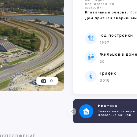
Жилой дом
блокированной
застройки
Кпитальный ремонт:
Ис
Дом признан аварийны
Год постройки
1957
Жильцов в дом
20
Трафик
3018
0
Ипотека
Заявка на ипотеку в
несколько банков
АСПОЛОЖЕНИЕ