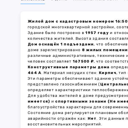
Жилой дом с кадастровым номером 16:50
городской многоквартирной застройки, соот
Здание было построено в
1957 году
и относ
количества жителей. Высота здания состав
Дом оснащён 1 подъездами
, что обеспечи
доме зарегистрировано
8 жилых помещени
различные административные, технические 
человек составляет
167500 ₽
, что соответс
Конструктивные параметры дома
определ
464 А
. Материал несущих стен:
Кирпич
, ти
Эти параметры обеспечивают зданию устойч
представлено газоснабжением (
Центральн
определяет характеристики теплосбережени
Для удобства жителей в доме предусмотре
имеется)
и
спортивными зонами (Не име
благоустройства характерны для современны
Состояние дома регулируется плановым обс
аварийности отражён как:
Нет
. Эти данные
восстановительных мероприятий.