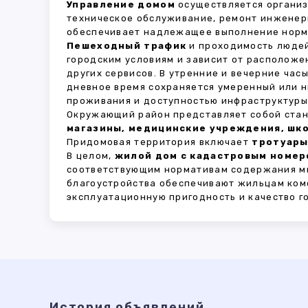
Управление домом
осуществляется органи
техническое обслуживание, ремонт инженер
обеспечивает надлежащее выполнение норма
Пешеходный трафик
и проходимость людей
городским условиям и зависит от расположе
других сервисов. В утренние и вечерние час
дневное время сохраняется умеренный или н
проживания и доступностью инфраструктуры,
Окружающий район представляет собой стан
магазины, медицинские учреждения, шко
Придомовая территория включает
тротуары
В целом,
жилой дом с кадастровым номеро
соответствующим нормативам содержания мн
благоустройства обеспечивают жильцам ком
эксплуатационную пригодность и качество г
История объявлений