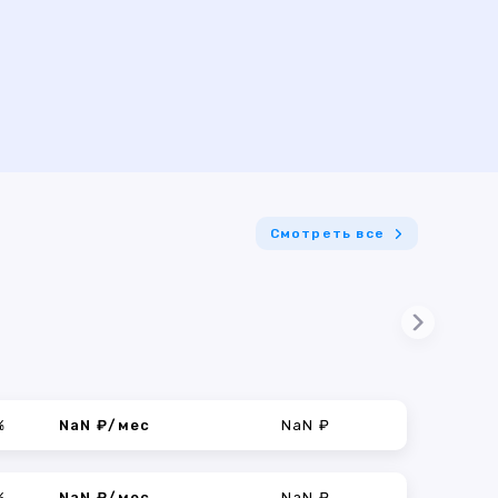
Смотреть все
%
NaN ₽/мес
NaN ₽
%
NaN ₽/мес
NaN ₽