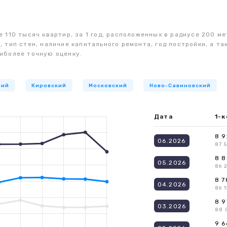
 110 тысяч квартир, за 1 год, расположенных в радиусе 200 ме
, тип стен, наличие капитального ремонта, год постройки, а 
иболее точную оценку.
кий
Кировский
Московский
Ново-Савиновский
Дата
1-к
8 9
06.2026
87 
8 8
05.2026
86 
8 7
04.2026
86 1
8 9
03.2026
88 
9 6