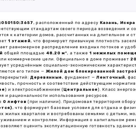
:050150:3657
, расположенный по адресу
Казань, Искра
ветствующим стандартам своего периода возведения и с
ится к категории домов, рассчитанных на длительное и 
ляет
1 этажей
, что формирует привычную плотность засел
вает равномерное распределение входных потоков и удоб
й
общей площадью
48.20 м²
, а также
1 нежилых помещ
или коммерческие цели. Официально в доме проживает
2
твует усреднённым социально-экономическим характерис
яются его типом —
Жилой дом блокированной застро
п перекрытий:
Деревянные
, фундамент —
Ленточный
, фа
ивость, прочность и соответствие действующим нормати
ое
) и электроснабжением (
Центральное
). Класс энерг
я и рациональности использования ресурсов.
но
0 лифтов
(при наличии). Придомовая территория обор
ется)
, что формирует базовые условия для отдыха и физи
х жилых кварталов и востребованы семьями с детьми, м
луживанием и контролем. Информация о капитальном ремо
 позволяют оценить эксплуатационную готовность здания 