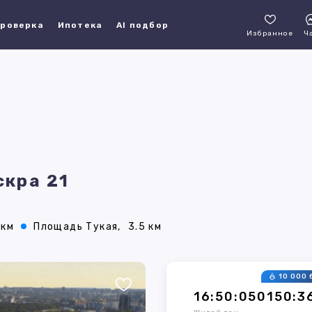
роверка
Ипотека
AI подбор
Избранное
Ч
скра 21
 км
Площадь Тукая,
3.5 км
10 000 
16:50:050150:3