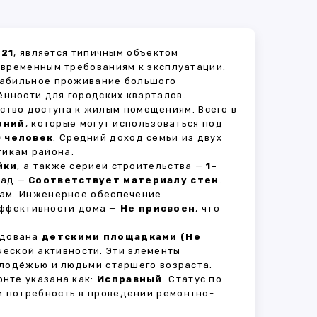
 21
, является типичным объектом
овременным требованиям к эксплуатации.
стабильное проживание большого
ённости для городских кварталов.
ство доступа к жилым помещениям. Всего в
ений
, которые могут использоваться под
0 человек
. Средний доход семьи из двух
тикам района.
йки
, а также серией строительства —
1-
сад —
Соответствует материалу стен
.
вам. Инженерное обеспечение
оэффективности дома —
Не присвоен
, что
удована
детскими площадками (Не
ческой активности. Эти элементы
олодёжью и людьми старшего возраста.
нте указана как:
Исправный
. Статус по
и потребность в проведении ремонтно-