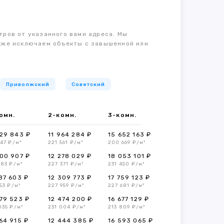
тров от указанного вами адреса. Мы
также исключаем объекты с завышенной или
Приволжский
Советский
омн.
2-комн.
3-комн.
29 843 ₽
11 964 284 ₽
15 652 163 ₽
547 ₽/м²
221 561 ₽/м²
200 669 ₽/м²
00 907 ₽
12 278 029 ₽
18 053 101 ₽
283 ₽/м²
227 371 ₽/м²
231 450 ₽/м²
87 603 ₽
12 309 773 ₽
17 759 123 ₽
53 ₽/м²
227 959 ₽/м²
227 681 ₽/м²
79 523 ₽
12 474 200 ₽
16 677 129 ₽
035 ₽/м²
231 004 ₽/м²
213 809 ₽/м²
64 915 ₽
12 444 385 ₽
16 593 065 ₽