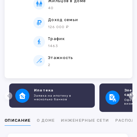
Жильцов в доме
40
Доход семьи
126 000 ₽
Трафик
1463
Этажность
2
Ипотека
Элек
сдел
Заявка на ипотеку в
несколько банков
Оформл
визито
ОПИСАНИЕ
О ДОМЕ
ИНЖЕНЕРНЫЕ СЕТИ
РАСПОЛ