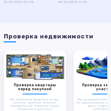
13.09.2023 09:09
04.09.2025 11:56
Проверка недвижимости
Проверка квартиры
Проверка зем
перед покупкой
участк
Мы проверим квартиру на юр.
Мы проверим земел
чистоту, наличие залогов,
по кадастровому ном
обременений. Наличие права
арест, инфор
владения и долгов у
собственн