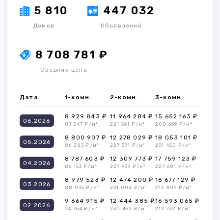
5 810
447 032
Домов
Объявлений
8 708 781 ₽
Средняя цена
Дата
1-комн.
2-комн.
3-комн.
8 929 843 ₽
11 964 284 ₽
15 652 163 ₽
06.2026
87 547 ₽/м²
221 561 ₽/м²
200 669 ₽/м²
8 800 907 ₽
12 278 029 ₽
18 053 101 ₽
05.2026
86 283 ₽/м²
227 371 ₽/м²
231 450 ₽/м²
8 787 603 ₽
12 309 773 ₽
17 759 123 ₽
04.2026
86 153 ₽/м²
227 959 ₽/м²
227 681 ₽/м²
8 979 523 ₽
12 474 200 ₽
16 677 129 ₽
03.2026
88 035 ₽/м²
231 004 ₽/м²
213 809 ₽/м²
9 664 915 ₽
12 444 385 ₽
16 593 065 ₽
02.2026
94 754 ₽/м²
230 452 ₽/м²
212 732 ₽/м²