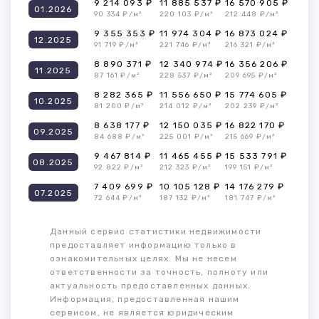
9 214 093 ₽
11 885 537 ₽
16 570 905 ₽
01.2026
90 334 ₽/м²
220 103 ₽/м²
212 448 ₽/м²
9 355 353 ₽
11 974 304 ₽
16 873 024 ₽
12.2025
91 719 ₽/м²
221 746 ₽/м²
216 321 ₽/м²
8 890 371 ₽
12 340 974 ₽
16 356 206 ₽
11.2025
87 161 ₽/м²
228 537 ₽/м²
209 695 ₽/м²
8 282 365 ₽
11 556 650 ₽
15 774 605 ₽
10.2025
81 200 ₽/м²
214 012 ₽/м²
202 239 ₽/м²
8 638 177 ₽
12 150 035 ₽
16 822 170 ₽
09.2025
84 688 ₽/м²
225 001 ₽/м²
215 669 ₽/м²
9 467 814 ₽
11 465 455 ₽
15 533 791 ₽
08.2025
92 822 ₽/м²
212 323 ₽/м²
199 151 ₽/м²
7 409 699 ₽
10 105 128 ₽
14 176 279 ₽
07.2025
72 644 ₽/м²
187 132 ₽/м²
181 747 ₽/м²
Данный сервис статистики недвижимости
предоставляет информацию только в
ознакомительных целях. Мы не несем
ответственности за точность, полноту или
актуальность предоставленных данных.
Информация, предоставленная нашим
сервисом, не является юридическим