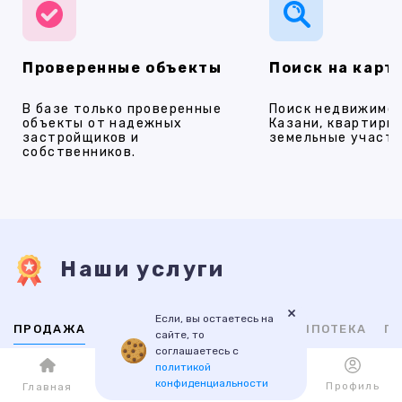
Проверенные объекты
Поиск на карт
В базе только проверенные
Поиск недвижимос
объекты от надежных
Казани, квартиры,
застройщиков и
земельные участки
собственников.
Наши услуги
×
Если, вы остаетесь на
ПРОДАЖА
АРЕНДА
НОВОСТРОЙКИ
ИПОТЕКА
ПР
сайте, то
соглашаетесь с
политикой
ВТОРИЧНАЯ
НОВОСТРОЙКИ
конфиденциальности
Каталог
Избранное
Профиль
Главная