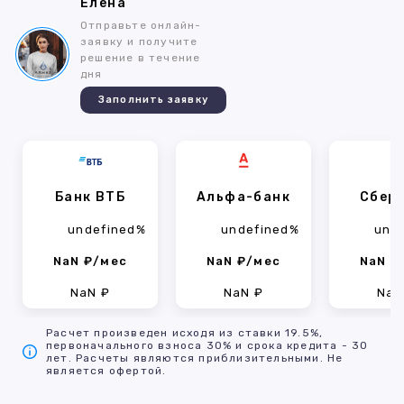
Елена
Отправьте онлайн-
заявку и получите
решение в течение
дня
Заполнить заявку
Банк ВТБ
Альфа-банк
Сбер
undefined%
undefined%
und
NaN ₽/мес
NaN ₽/мес
NaN ₽
NaN ₽
NaN ₽
NaN
Расчет произведен исходя из ставки 19.5%,
первоначального взноса 30% и срока кредита - 30
лет. Расчеты являются приблизительными. Не
является офертой.