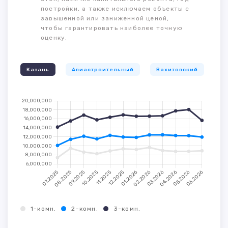
постройки, а также исключаем объекты с
завышенной или заниженной ценой,
чтобы гарантировать наиболее точную
оценку.
Казань
Авиастроительный
Вахитовский
К
1-комн.
2-комн.
3-комн.