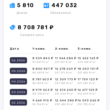
5 810
447 032
Домов
Объявлений
8 708 781 ₽
Средняя цена
Дата
1-комн.
2-комн.
3-комн.
8 929 843 ₽
11 964 284 ₽
15 652 163 ₽
06.2026
87 547 ₽/м²
221 561 ₽/м²
200 669 ₽/м²
8 800 907 ₽
12 278 029 ₽
18 053 101 ₽
05.2026
86 283 ₽/м²
227 371 ₽/м²
231 450 ₽/м²
8 787 603 ₽
12 309 773 ₽
17 759 123 ₽
04.2026
86 153 ₽/м²
227 959 ₽/м²
227 681 ₽/м²
8 979 523 ₽
12 474 200 ₽
16 677 129 ₽
03.2026
88 035 ₽/м²
231 004 ₽/м²
213 809 ₽/м²
9 664 915 ₽
12 444 385 ₽
16 593 065 ₽
02.2026
94 754 ₽/м²
230 452 ₽/м²
212 732 ₽/м²