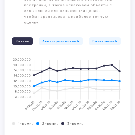
постройки, а также исключаем объекты с
завышенной или заниженной ценой,
чтобы гарантировать наиболее точную
оценку.
Казань
Авиастроительный
Вахитовский
К
1-комн.
2-комн.
3-комн.