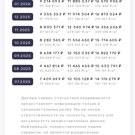
9 214 093 ₽
11 885 537 ₽
16 570 905 ₽
01.2026
90 334 ₽/м²
220 103 ₽/м²
212 448 ₽/м²
9 355 353 ₽
11 974 304 ₽
16 873 024 ₽
12.2025
91 719 ₽/м²
221 746 ₽/м²
216 321 ₽/м²
8 890 371 ₽
12 340 974 ₽
16 356 206 ₽
11.2025
87 161 ₽/м²
228 537 ₽/м²
209 695 ₽/м²
8 282 365 ₽
11 556 650 ₽
15 774 605 ₽
10.2025
81 200 ₽/м²
214 012 ₽/м²
202 239 ₽/м²
8 638 177 ₽
12 150 035 ₽
16 822 170 ₽
09.2025
84 688 ₽/м²
225 001 ₽/м²
215 669 ₽/м²
9 467 814 ₽
11 465 455 ₽
15 533 791 ₽
08.2025
92 822 ₽/м²
212 323 ₽/м²
199 151 ₽/м²
7 409 699 ₽
10 105 128 ₽
14 176 279 ₽
07.2025
72 644 ₽/м²
187 132 ₽/м²
181 747 ₽/м²
Данный сервис статистики недвижимости
предоставляет информацию только в
ознакомительных целях. Мы не несем
ответственности за точность, полноту или
актуальность предоставленных данных.
Информация, предоставленная нашим
сервисом, не является юридическим