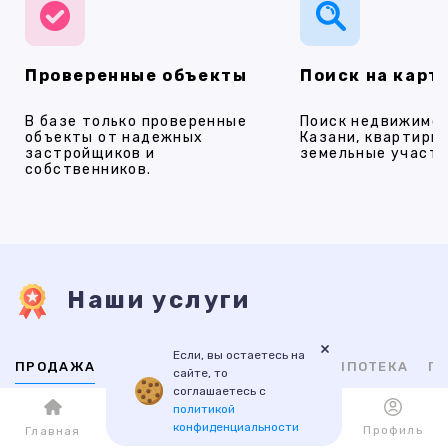
Проверенные объекты
Поиск на карт
В базе только проверенные
Поиск недвижимос
объекты от надежных
Казани, квартиры,
застройщиков и
земельные участки
собственников.
Наши услуги
×
Если, вы остаетесь на
ПРОДАЖА
АРЕНДА
НОВОСТРОЙКИ
ИПОТЕКА
ПР
сайте, то
соглашаетесь с
политикой
ВТОРИЧНАЯ
НОВОСТРОЙКИ
конфиденциальности
Каталог
Избранное
Профиль
Главная