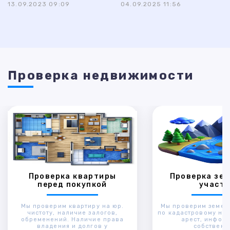
13.09.2023 09:09
04.09.2025 11:56
Проверка недвижимости
Проверка квартиры
Проверка зем
перед покупкой
участк
Мы проверим квартиру на юр.
Мы проверим земел
чистоту, наличие залогов,
по кадастровому ном
обременений. Наличие права
арест, инфор
владения и долгов у
собственн