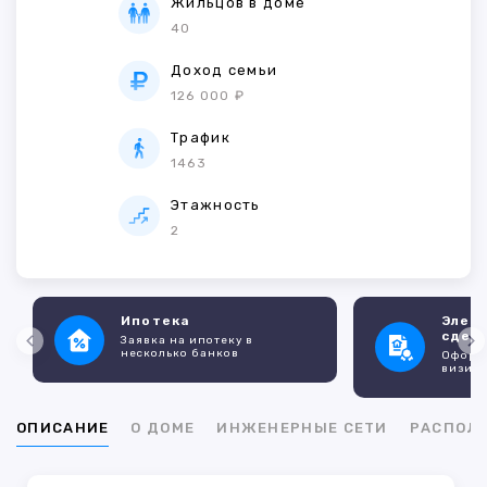
Жильцов в доме
40
Доход семьи
126 000 ₽
Трафик
1463
Этажность
2
Ипотека
Элек
сдел
Заявка на ипотеку в
несколько банков
Оформл
визито
ОПИСАНИЕ
О ДОМЕ
ИНЖЕНЕРНЫЕ СЕТИ
РАСПОЛ