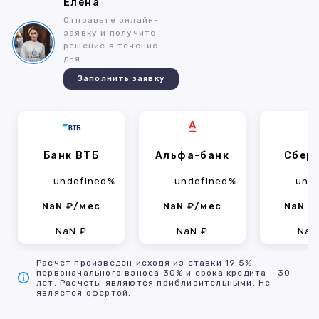
Елена
Отправьте онлайн-
заявку и получите
решение в течение
дня
Заполнить заявку
Банк ВТБ
Альфа-банк
Сбер
undefined%
undefined%
und
NaN ₽/мес
NaN ₽/мес
NaN ₽
NaN ₽
NaN ₽
NaN
Расчет произведен исходя из ставки 19.5%,
первоначального взноса 30% и срока кредита - 30
лет. Расчеты являются приблизительными. Не
является офертой.