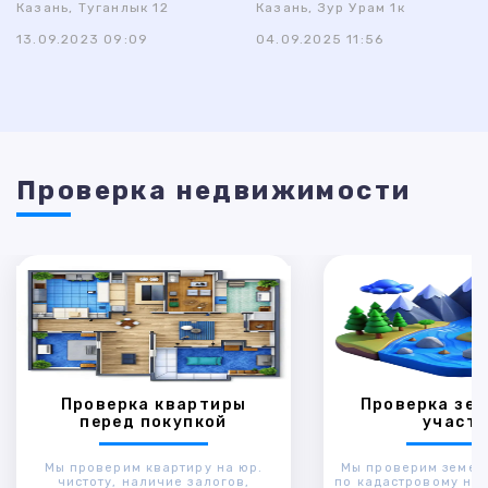
Казань, Туганлык 12
Казань, Зур Урам 1к
13.09.2023 09:09
04.09.2025 11:56
Проверка недвижимости
Проверка квартиры
Проверка зем
перед покупкой
участк
Мы проверим квартиру на юр.
Мы проверим земел
чистоту, наличие залогов,
по кадастровому ном