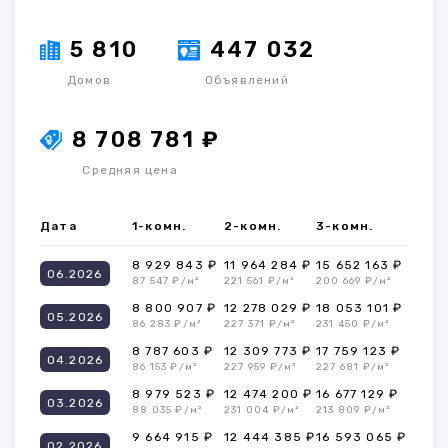
5 810
447 032
Домов
Объявлений
8 708 781 ₽
Средняя цена
Дата
1-комн.
2-комн.
3-комн.
8 929 843 ₽
11 964 284 ₽
15 652 163 ₽
06.2026
87 547 ₽/м²
221 561 ₽/м²
200 669 ₽/м²
8 800 907 ₽
12 278 029 ₽
18 053 101 ₽
05.2026
86 283 ₽/м²
227 371 ₽/м²
231 450 ₽/м²
8 787 603 ₽
12 309 773 ₽
17 759 123 ₽
04.2026
86 153 ₽/м²
227 959 ₽/м²
227 681 ₽/м²
8 979 523 ₽
12 474 200 ₽
16 677 129 ₽
03.2026
88 035 ₽/м²
231 004 ₽/м²
213 809 ₽/м²
9 664 915 ₽
12 444 385 ₽
16 593 065 ₽
02.2026