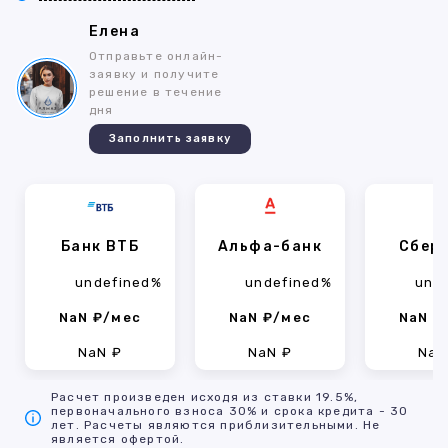
Елена
Отправьте онлайн-
заявку и получите
решение в течение
дня
Заполнить заявку
Банк ВТБ
Альфа-банк
Сбер
undefined%
undefined%
und
NaN ₽/мес
NaN ₽/мес
NaN ₽
NaN ₽
NaN ₽
NaN
Расчет произведен исходя из ставки 19.5%,
первоначального взноса 30% и срока кредита - 30
лет. Расчеты являются приблизительными. Не
является офертой.