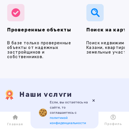
Проверенные объекты
Поиск на карт
В базе только проверенные
Поиск недвижимос
объекты от надежных
Казани, квартиры,
застройщиков и
земельные участки
собственников.
Наши услуги
×
Если, вы остаетесь на
сайте, то
соглашаетесь с
ПРОДАЖА
АРЕНДА
НОВОСТРОЙКИ
ИПОТЕКА
ПР
политикой
конфиденциальности
Каталог
Избранное
Профиль
Главная