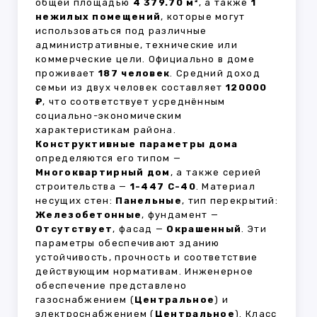
общей площадью
4 379.70 м²
, а также
1
нежилых помещений
, которые могут
использоваться под различные
административные, технические или
коммерческие цели. Официально в доме
проживает
187 человек
. Средний доход
семьи из двух человек составляет
120000
₽
, что соответствует усреднённым
социально-экономическим
характеристикам района.
Конструктивные параметры дома
определяются его типом —
Многоквартирный дом
, а также серией
строительства —
1-447 С-40
. Материал
несущих стен:
Панельные
, тип перекрытий:
Железобетонные
, фундамент —
Отсутствует
, фасад —
Окрашенный
. Эти
параметры обеспечивают зданию
устойчивость, прочность и соответствие
действующим нормативам. Инженерное
обеспечение представлено
газоснабжением (
Центральное
) и
электроснабжением (
Центральное
). Класс