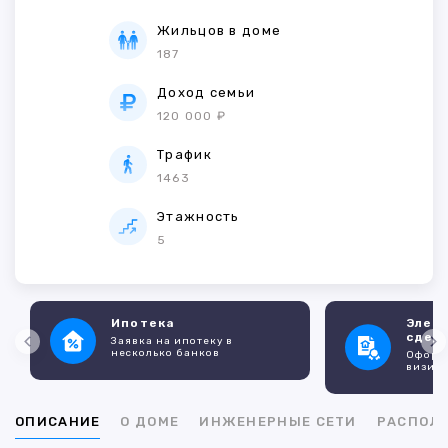
Жильцов в доме
187
Доход семьи
120 000 ₽
Трафик
1463
Этажность
5
Ипотека
Элек
сдел
Заявка на ипотеку в
несколько банков
Оформл
визито
ОПИСАНИЕ
О ДОМЕ
ИНЖЕНЕРНЫЕ СЕТИ
РАСПОЛ