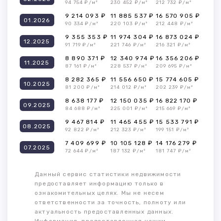
94 754 ₽/м²
230 452 ₽/м²
212 732 ₽/м²
9 214 093 ₽
11 885 537 ₽
16 570 905 ₽
01.2026
90 334 ₽/м²
220 103 ₽/м²
212 448 ₽/м²
9 355 353 ₽
11 974 304 ₽
16 873 024 ₽
12.2025
91 719 ₽/м²
221 746 ₽/м²
216 321 ₽/м²
8 890 371 ₽
12 340 974 ₽
16 356 206 ₽
11.2025
87 161 ₽/м²
228 537 ₽/м²
209 695 ₽/м²
8 282 365 ₽
11 556 650 ₽
15 774 605 ₽
10.2025
81 200 ₽/м²
214 012 ₽/м²
202 239 ₽/м²
8 638 177 ₽
12 150 035 ₽
16 822 170 ₽
09.2025
84 688 ₽/м²
225 001 ₽/м²
215 669 ₽/м²
9 467 814 ₽
11 465 455 ₽
15 533 791 ₽
08.2025
92 822 ₽/м²
212 323 ₽/м²
199 151 ₽/м²
7 409 699 ₽
10 105 128 ₽
14 176 279 ₽
07.2025
72 644 ₽/м²
187 132 ₽/м²
181 747 ₽/м²
Данный сервис статистики недвижимости
предоставляет информацию только в
ознакомительных целях. Мы не несем
ответственности за точность, полноту или
актуальность предоставленных данных.