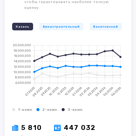
чтобы гарантировать наиболее точную
оценку.
Казань
Авиастроительный
Вахитовский
К
1-комн.
2-комн.
3-комн.
5 810
447 032