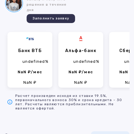
решение в течение
дня
Заполнить заявку
Банк ВТБ
Альфа-банк
Сбер
undefined%
undefined%
und
NaN ₽/мес
NaN ₽/мес
NaN ₽
NaN ₽
NaN ₽
NaN
Расчет произведен исходя из ставки 19.5%,
первоначального взноса 30% и срока кредита - 30
лет. Расчеты являются приблизительными. Не
является офертой.