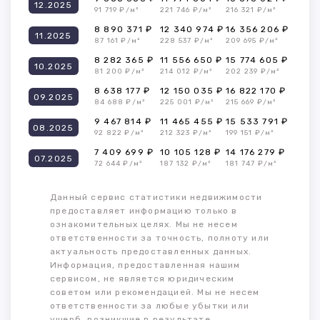
12.2025
91 719 ₽/м²
221 746 ₽/м²
216 321 ₽/м²
8 890 371 ₽
12 340 974 ₽
16 356 206 ₽
11.2025
87 161 ₽/м²
228 537 ₽/м²
209 695 ₽/м²
8 282 365 ₽
11 556 650 ₽
15 774 605 ₽
10.2025
81 200 ₽/м²
214 012 ₽/м²
202 239 ₽/м²
8 638 177 ₽
12 150 035 ₽
16 822 170 ₽
09.2025
84 688 ₽/м²
225 001 ₽/м²
215 669 ₽/м²
9 467 814 ₽
11 465 455 ₽
15 533 791 ₽
08.2025
92 822 ₽/м²
212 323 ₽/м²
199 151 ₽/м²
7 409 699 ₽
10 105 128 ₽
14 176 279 ₽
07.2025
72 644 ₽/м²
187 132 ₽/м²
181 747 ₽/м²
Данный сервис статистики недвижимости
предоставляет информацию только в
ознакомительных целях. Мы не несем
ответственности за точность, полноту или
актуальность предоставленных данных.
Информация, предоставленная нашим
сервисом, не является юридическим
советом или рекомендацией. Мы не несем
ответственности за любые убытки или
ущерб, возникшие в результате