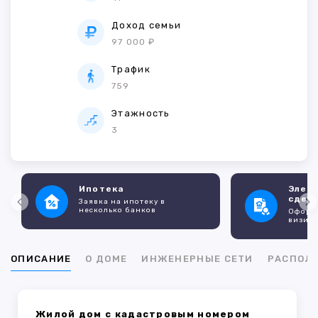
Доход семьи
97 000 ₽
Трафик
759
Этажность
3
Ипотека
Элек
сдел
Заявка на ипотеку в
несколько банков
Оформл
визито
ОПИСАНИЕ
О ДОМЕ
ИНЖЕНЕРНЫЕ СЕТИ
РАСПОЛ
Жилой дом с кадастровым номером