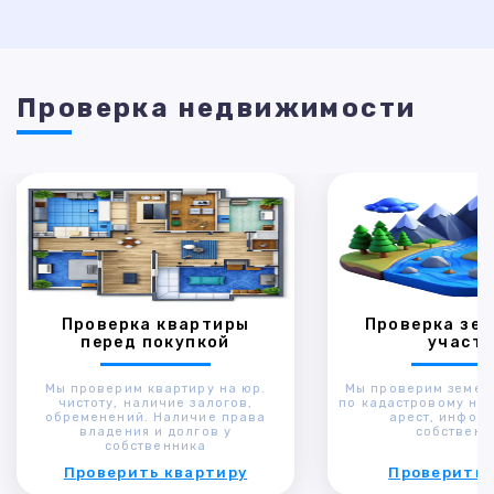
Проверка недвижимости
Проверка квартиры
Проверка зем
перед покупкой
участк
Мы проверим квартиру на юр.
Мы проверим земел
чистоту, наличие залогов,
по кадастровому ном
обременений. Наличие права
арест, инфор
владения и долгов у
собственн
собственника
Проверить квартиру
Проверить 