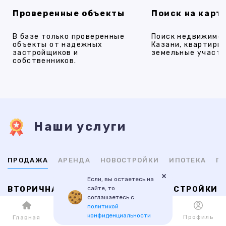
Проверенные объекты
Поиск на карт
В базе только проверенные
Поиск недвижимос
объекты от надежных
Казани, квартиры,
застройщиков и
земельные участки
собственников.
Наши услуги
ПРОДАЖА
АРЕНДА
НОВОСТРОЙКИ
ИПОТЕКА
ПР
×
Если, вы остаетесь на
сайте, то
ВТОРИЧНАЯ
НОВОСТРОЙКИ
соглашаетесь с
политикой
1-комнатные
1-комнатные
конфиденциальности
Каталог
Избранное
Профиль
Главная
2-комнатные
2-комнатные