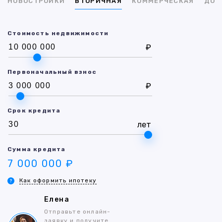
НОВОСТРОЙКИ
ВТОРИЧНАЯ
КОММЕРЧЕСКАЯ
ДОМ
Стоимость недвижимости
₽
Первоначальный взнос
₽
Срок кредита
лет
Сумма кредита
7 000 000 ₽
Как оформить ипотеку
Елена
Отправьте онлайн-
заявку и получите