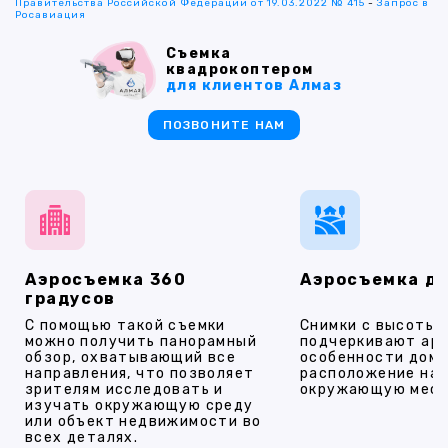
Правительства Российской Федерации от 19.03.2022 № 415
-
Запрос в
Росавиация
Съемка
квадрокоптером
для клиентов Алмаз
ПОЗВОНИТЕ НАМ
Аэросъемка 360
Аэросъемка д
градусов
С помощью такой съемки
Снимки с высоты
можно получить панорамный
подчеркивают ар
обзор, охватывающий все
особенности дома
направления, что позволяет
расположение на 
зрителям исследовать и
окружающую мест
изучать окружающую среду
или объект недвижимости во
всех деталях.