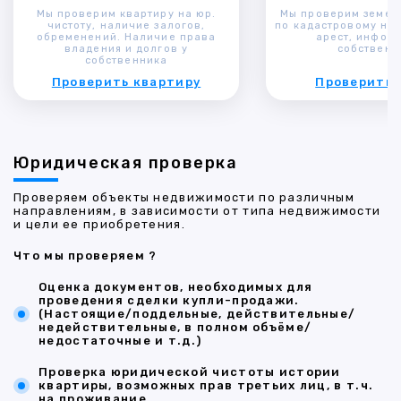
Мы проверим квартиру на юр.
Мы проверим земел
чистоту, наличие залогов,
по кадастровому ном
обременений. Наличие права
арест, инфор
владения и долгов у
собственн
собственника
Проверить квартиру
Проверить 
Юридическая проверка
Проверяем объекты недвижимости по различным
направлениям, в зависимости от типа недвижимости
и цели ее приобретения.
Что мы проверяем ?
Оценка документов, необходимых для
проведения сделки купли-продажи.
(Настоящие/поддельные, действительные/
недействительные, в полном объёме/
недостаточные и т.д.)
Проверка юридической чистоты истории
квартиры, возможных прав третьих лиц, в т.ч.
на проживание