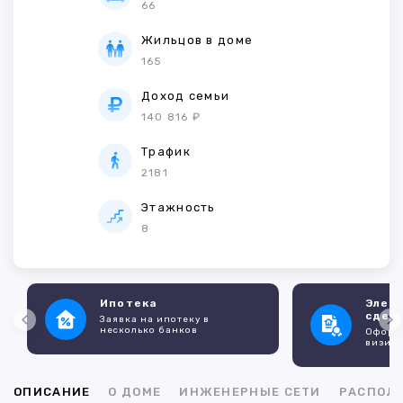
66
Жильцов в доме
165
Доход семьи
140 816 ₽
Трафик
2181
Этажность
8
Ипотека
Элек
сдел
Заявка на ипотеку в
несколько банков
Оформл
визито
ОПИСАНИЕ
О ДОМЕ
ИНЖЕНЕРНЫЕ СЕТИ
РАСПОЛ