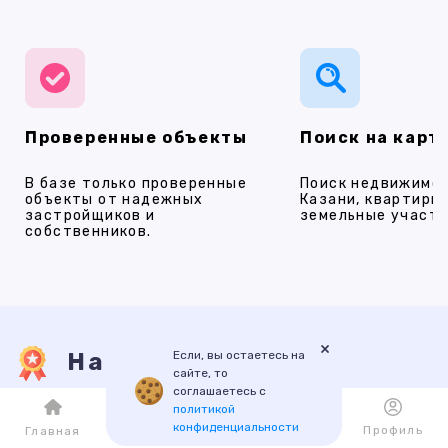
Проверенные объекты
Поиск на карт
В базе только проверенные
Поиск недвижимос
объекты от надежных
Казани, квартиры,
застройщиков и
земельные участки
собственников.
×
Если, вы остаетесь на
Наши услуги
сайте, то
соглашаетесь с
политикой
конфиденциальности
ПРОДАЖА
АРЕНДА
НОВОСТРОЙКИ
ИПОТЕКА
ПР
Каталог
Избранное
Профиль
Главная