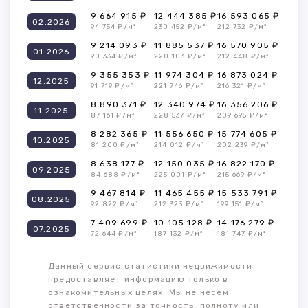
9 664 915 ₽
12 444 385 ₽
16 593 065 ₽
02.2026
94 754 ₽/м²
230 452 ₽/м²
212 732 ₽/м²
9 214 093 ₽
11 885 537 ₽
16 570 905 ₽
01.2026
90 334 ₽/м²
220 103 ₽/м²
212 448 ₽/м²
9 355 353 ₽
11 974 304 ₽
16 873 024 ₽
12.2025
91 719 ₽/м²
221 746 ₽/м²
216 321 ₽/м²
8 890 371 ₽
12 340 974 ₽
16 356 206 ₽
11.2025
87 161 ₽/м²
228 537 ₽/м²
209 695 ₽/м²
8 282 365 ₽
11 556 650 ₽
15 774 605 ₽
10.2025
81 200 ₽/м²
214 012 ₽/м²
202 239 ₽/м²
8 638 177 ₽
12 150 035 ₽
16 822 170 ₽
09.2025
84 688 ₽/м²
225 001 ₽/м²
215 669 ₽/м²
9 467 814 ₽
11 465 455 ₽
15 533 791 ₽
08.2025
92 822 ₽/м²
212 323 ₽/м²
199 151 ₽/м²
7 409 699 ₽
10 105 128 ₽
14 176 279 ₽
07.2025
72 644 ₽/м²
187 132 ₽/м²
181 747 ₽/м²
Данный сервис статистики недвижимости
предоставляет информацию только в
ознакомительных целях. Мы не несем
ответственности за точность, полноту или