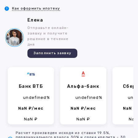
Как оформить ипотеку
Елена
Отправьте онлайн-
заявку и получите
решение в течение
дня
Заполнить заявку
Банк ВТБ
Альфа-банк
Сбер
undefined%
undefined%
und
NaN ₽/мес
NaN ₽/мес
NaN ₽
NaN ₽
NaN ₽
NaN
Расчет произведен исходя из ставки 19.5%,
первоначального взноса 30% и срока кредита - 30