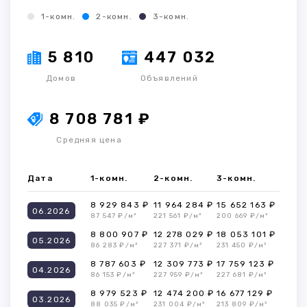
1-комн.
2-комн.
3-комн.
5 810
447 032
Домов
Объявлений
8 708 781 ₽
Средняя цена
Дата
1-комн.
2-комн.
3-комн.
8 929 843 ₽
11 964 284 ₽
15 652 163 ₽
06.2026
87 547 ₽/м²
221 561 ₽/м²
200 669 ₽/м²
8 800 907 ₽
12 278 029 ₽
18 053 101 ₽
05.2026
86 283 ₽/м²
227 371 ₽/м²
231 450 ₽/м²
8 787 603 ₽
12 309 773 ₽
17 759 123 ₽
04.2026
86 153 ₽/м²
227 959 ₽/м²
227 681 ₽/м²
8 979 523 ₽
12 474 200 ₽
16 677 129 ₽
03.2026
88 035 ₽/м²
231 004 ₽/м²
213 809 ₽/м²