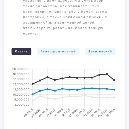
указанного вами адреса. Мы учитываем
такие параметры, как этажность, тип
стен, наличие капитального ремонта, год
постройки, а также исключаем объекты с
завышенной или заниженной ценой,
чтобы гарантировать наиболее точную
оценку.
Казань
Авиастроительный
Вахитовский
К