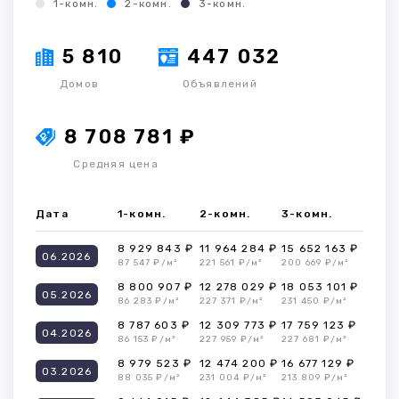
1-комн.
2-комн.
3-комн.
5 810
447 032
Домов
Объявлений
8 708 781 ₽
Средняя цена
Дата
1-комн.
2-комн.
3-комн.
8 929 843 ₽
11 964 284 ₽
15 652 163 ₽
06.2026
87 547 ₽/м²
221 561 ₽/м²
200 669 ₽/м²
8 800 907 ₽
12 278 029 ₽
18 053 101 ₽
05.2026
86 283 ₽/м²
227 371 ₽/м²
231 450 ₽/м²
8 787 603 ₽
12 309 773 ₽
17 759 123 ₽
04.2026
86 153 ₽/м²
227 959 ₽/м²
227 681 ₽/м²
8 979 523 ₽
12 474 200 ₽
16 677 129 ₽
03.2026
88 035 ₽/м²
231 004 ₽/м²
213 809 ₽/м²