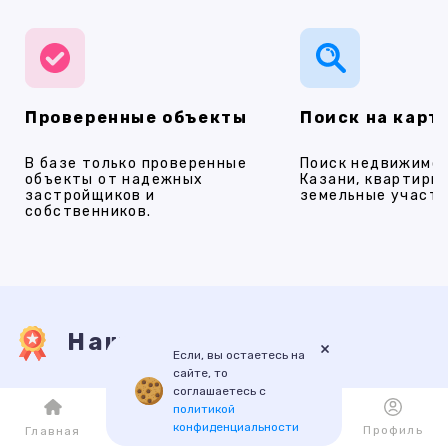
Проверенные объекты
Поиск на карт
В базе только проверенные
Поиск недвижимос
объекты от надежных
Казани, квартиры,
застройщиков и
земельные участки
собственников.
Наши услуги
×
Если, вы остаетесь на
сайте, то
соглашаетесь с
ПРОДАЖА
АРЕНДА
НОВОСТРОЙКИ
ИПОТЕКА
ПР
политикой
конфиденциальности
Каталог
Избранное
Профиль
Главная