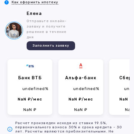
Как оформить ипотеку
Елена
Отправьте онлайн-
заявку и получите
решение в течение
дня
Заполнить заявку
Банк ВТБ
Альфа-банк
Сбер
undefined%
undefined%
und
NaN ₽/мес
NaN ₽/мес
NaN ₽
NaN ₽
NaN ₽
NaN
Расчет произведен исходя из ставки 19.5%,
первоначального взноса 30% и срока кредита - 30
лет. Расчеты являются приблизительными. Не