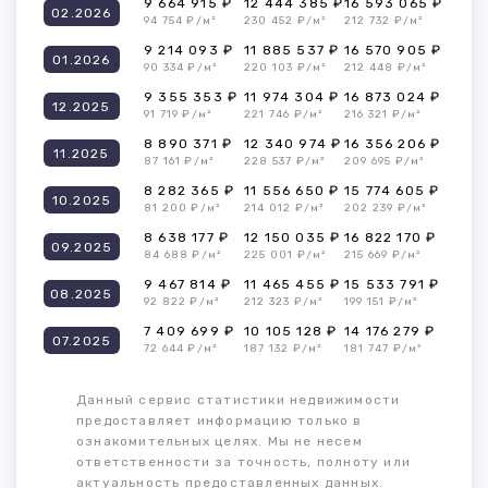
9 664 915 ₽
12 444 385 ₽
16 593 065 ₽
02.2026
94 754 ₽/м²
230 452 ₽/м²
212 732 ₽/м²
9 214 093 ₽
11 885 537 ₽
16 570 905 ₽
01.2026
90 334 ₽/м²
220 103 ₽/м²
212 448 ₽/м²
9 355 353 ₽
11 974 304 ₽
16 873 024 ₽
12.2025
91 719 ₽/м²
221 746 ₽/м²
216 321 ₽/м²
8 890 371 ₽
12 340 974 ₽
16 356 206 ₽
11.2025
87 161 ₽/м²
228 537 ₽/м²
209 695 ₽/м²
8 282 365 ₽
11 556 650 ₽
15 774 605 ₽
10.2025
81 200 ₽/м²
214 012 ₽/м²
202 239 ₽/м²
8 638 177 ₽
12 150 035 ₽
16 822 170 ₽
09.2025
84 688 ₽/м²
225 001 ₽/м²
215 669 ₽/м²
9 467 814 ₽
11 465 455 ₽
15 533 791 ₽
08.2025
92 822 ₽/м²
212 323 ₽/м²
199 151 ₽/м²
7 409 699 ₽
10 105 128 ₽
14 176 279 ₽
07.2025
72 644 ₽/м²
187 132 ₽/м²
181 747 ₽/м²
Данный сервис статистики недвижимости
предоставляет информацию только в
ознакомительных целях. Мы не несем
ответственности за точность, полноту или
актуальность предоставленных данных.