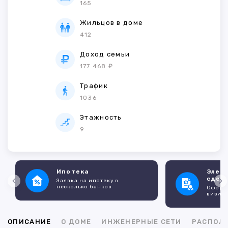
165
Жильцов в доме
412
Доход семьи
177 468 ₽
Трафик
1036
Этажность
9
Ипотека
Элек
сдел
Заявка на ипотеку в
несколько банков
Оформл
визито
ОПИСАНИЕ
О ДОМЕ
ИНЖЕНЕРНЫЕ СЕТИ
РАСПОЛ