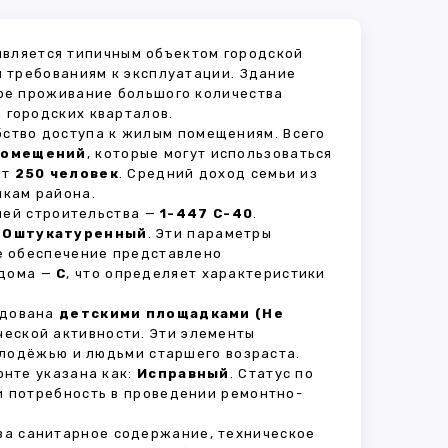
 является типичным объектом городской
 требованиям к эксплуатации. Здание
ное проживание большого количества
 городских кварталов.
бство доступа к жилым помещениям. Всего
помещений
, которые могут использоваться
ет
250 человек
. Средний доход семьи из
икам района.
рией строительства —
1-447 С-40
.
—
Оштукатуренный
. Эти параметры
е обеспечение представлено
 дома —
C
, что определяет характеристики
удована
детскими площадками (Не
ческой активности. Эти элементы
олодёжью и людьми старшего возраста.
нте указана как:
Исправный
. Статус по
и потребность в проведении ремонтно-
 за санитарное содержание, техническое