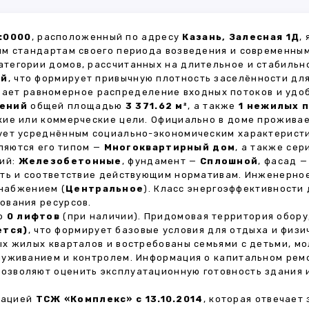
:0000
, расположенный по адресу
Казань, Залесная 1Д
,
м стандартам своего периода возведения и современным
категории домов, рассчитанных на длительное и стабиль
ей
, что формирует привычную плотность заселённости для
ивает равномерное распределение входных потоков и удо
щений
общей площадью
3 371.62 м²
, а также
1 нежилых 
кие или коммерческие цели. Официально в доме прожива
вует усреднённым социально-экономическим характерист
яются его типом —
Многоквартирный дом
, а также се
тий:
Железобетонные
, фундамент —
Сплошной
, фасад 
сть и соответствие действующим нормативам. Инженерно
снабжением (
Центральное
). Класс энергоэффективности
ования ресурсов.
но
0 лифтов
(при наличии). Придомовая территория обор
ется)
, что формирует базовые условия для отдыха и физи
х жилых кварталов и востребованы семьями с детьми, м
луживанием и контролем. Информация о капитальном ремо
 позволяют оценить эксплуатационную готовность здания 
зацией
ТСЖ «Комплекс» с 13.10.2014
, которая отвечает