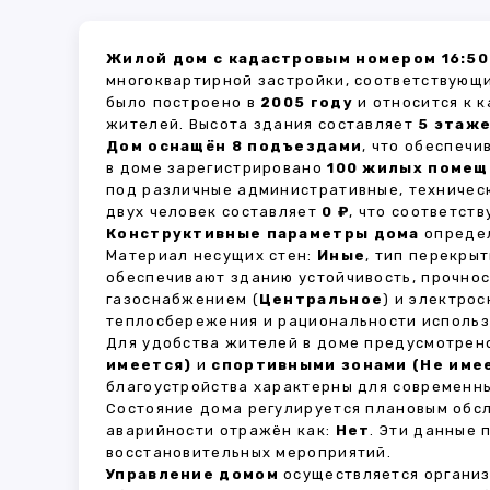
Жилой дом с кадастровым номером 16:50
многоквартирной застройки, соответствующи
было построено в
2005 году
и относится к 
жителей. Высота здания составляет
5 этаж
Дом оснащён 8 подъездами
, что обеспеч
в доме зарегистрировано
100 жилых поме
под различные административные, техничес
двух человек составляет
0 ₽
, что соответст
Конструктивные параметры дома
определ
Материал несущих стен:
Иные
, тип перекры
обеспечивают зданию устойчивость, прочно
газоснабжением (
Центральное
) и электро
теплосбережения и рациональности использ
Для удобства жителей в доме предусмотре
имеется)
и
спортивными зонами (Не име
благоустройства характерны для современны
Состояние дома регулируется плановым обс
аварийности отражён как:
Нет
. Эти данные
восстановительных мероприятий.
Управление домом
осуществляется органи