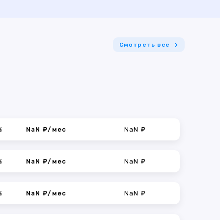
Смотреть все
%
NaN ₽/мес
NaN ₽
%
NaN ₽/мес
NaN ₽
%
NaN ₽/мес
NaN ₽