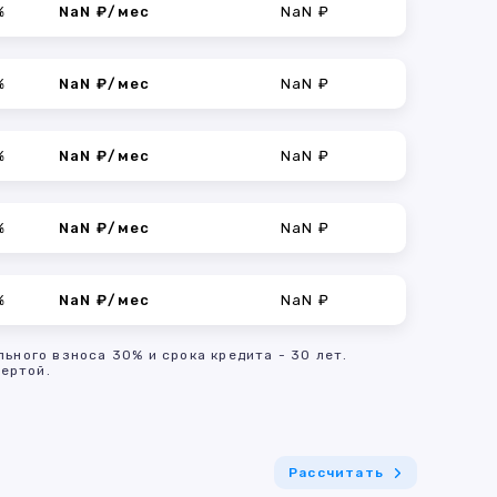
%
NaN ₽/мес
NaN ₽
%
NaN ₽/мес
NaN ₽
%
NaN ₽/мес
NaN ₽
%
NaN ₽/мес
NaN ₽
%
NaN ₽/мес
NaN ₽
льного взноса 30% и срока кредита - 30 лет.
ертой.
Рассчитать