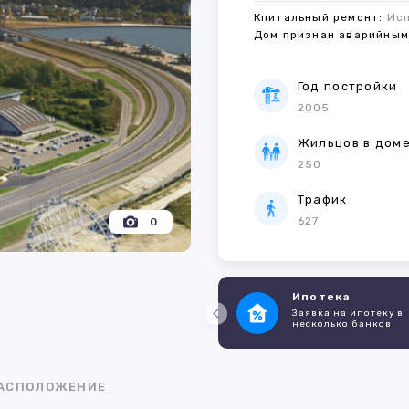
Кпитальный ремонт:
Ис
Дом признан аварийны
Год постройки
2005
Жильцов в дом
250
Трафик
627
0
Ипотека
Заявка на ипотеку в
несколько банков
АСПОЛОЖЕНИЕ