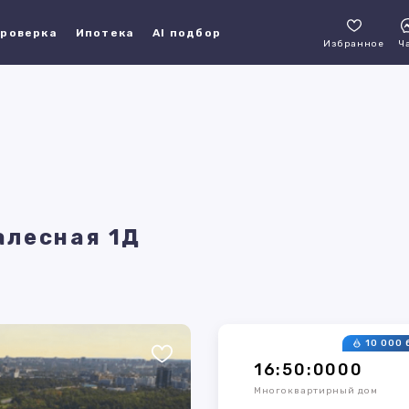
роверка
Ипотека
AI подбор
Избранное
Ч
алесная 1Д
10 000 
16:50:0000
Многоквартирный дом