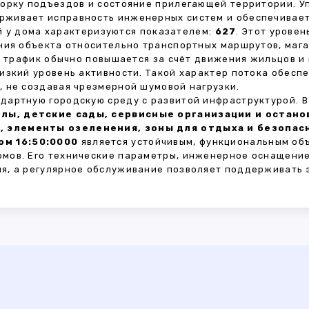
борку подъездов и состояние прилегающей территории. 
живает исправность инженерных систем и обеспечивает
 у дома характеризуются показателем:
627
. Этот урове
ния объекта относительно транспортных маршрутов, маг
ы трафик обычно повышается за счёт движения жильцов и
изкий уровень активности. Такой характер потока обес
 не создавая чрезмерной шумовой нагрузки.
дартную городскую среду с развитой инфраструктурой. 
лы, детские сады, сервисные организации и остан
, элементы озеленения, зоны для отдыха и безопа
ом 16:50:0000
является устойчивым, функциональным об
мов. Его технические параметры, инженерное оснащение
я, а регулярное обслуживание позволяет поддерживать 