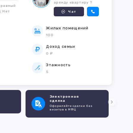
аренду квартиру ?
правный
м:
Нет
Чат
Жилых помещений
100
е
Доход семьи
0 ₽
Этажность
5
Электронная
сделка
Оформляйте сделки без
визитов в МФЦ