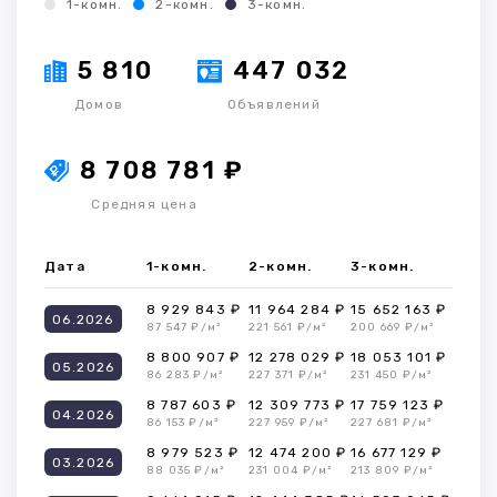
1-комн.
2-комн.
3-комн.
5 810
447 032
Домов
Объявлений
8 708 781 ₽
Средняя цена
Дата
1-комн.
2-комн.
3-комн.
8 929 843 ₽
11 964 284 ₽
15 652 163 ₽
06.2026
87 547 ₽/м²
221 561 ₽/м²
200 669 ₽/м²
8 800 907 ₽
12 278 029 ₽
18 053 101 ₽
05.2026
86 283 ₽/м²
227 371 ₽/м²
231 450 ₽/м²
8 787 603 ₽
12 309 773 ₽
17 759 123 ₽
04.2026
86 153 ₽/м²
227 959 ₽/м²
227 681 ₽/м²
8 979 523 ₽
12 474 200 ₽
16 677 129 ₽
03.2026
88 035 ₽/м²
231 004 ₽/м²
213 809 ₽/м²