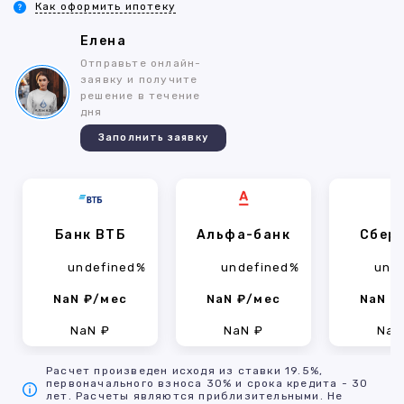
Как оформить ипотеку
Елена
Отправьте онлайн-
заявку и получите
решение в течение
дня
Заполнить заявку
Банк ВТБ
Альфа-банк
Сбер
undefined%
undefined%
und
NaN ₽/мес
NaN ₽/мес
NaN ₽
NaN ₽
NaN ₽
NaN
Расчет произведен исходя из ставки 19.5%,
первоначального взноса 30% и срока кредита - 30
лет. Расчеты являются приблизительными. Не