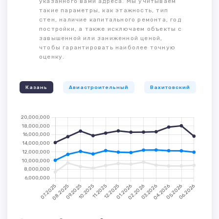
указанного вами адреса. Мы учитываем
такие параметры, как этажность, тип
стен, наличие капитального ремонта, год
постройки, а также исключаем объекты с
завышенной или заниженной ценой,
чтобы гарантировать наиболее точную
оценку.
Казань
Авиастроительный
Вахитовский
К