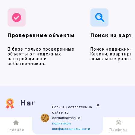
Проверенные объекты
Поиск на карт
В базе только проверенные
Поиск недвижимос
объекты от надежных
Казани, квартиры,
застройщиков и
земельные участки
собственников.
Наши услуги
×
Если, вы остаетесь на
сайте, то
соглашаетесь с
ПРОДАЖА
АРЕНДА
НОВОСТРОЙКИ
ИПОТЕКА
ПР
политикой
конфиденциальности
Каталог
Избранное
Профиль
Главная