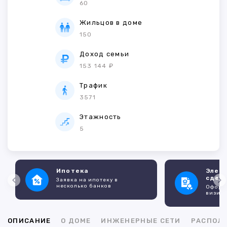
60
Жильцов в доме
150
Доход семьи
153 144 ₽
Трафик
3571
Этажность
5
Ипотека
Элек
сдел
Заявка на ипотеку в
несколько банков
Оформл
визито
ОПИСАНИЕ
О ДОМЕ
ИНЖЕНЕРНЫЕ СЕТИ
РАСПОЛ