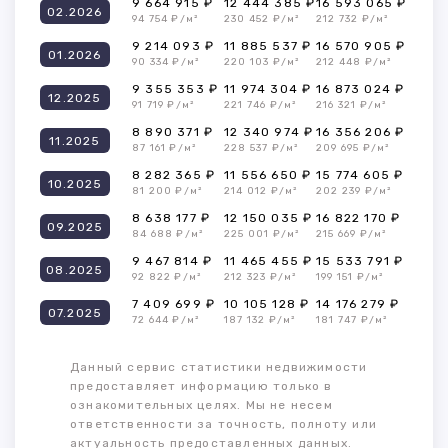
9 664 915 ₽
12 444 385 ₽
16 593 065 ₽
02.2026
94 754 ₽/м²
230 452 ₽/м²
212 732 ₽/м²
9 214 093 ₽
11 885 537 ₽
16 570 905 ₽
01.2026
90 334 ₽/м²
220 103 ₽/м²
212 448 ₽/м²
9 355 353 ₽
11 974 304 ₽
16 873 024 ₽
12.2025
91 719 ₽/м²
221 746 ₽/м²
216 321 ₽/м²
8 890 371 ₽
12 340 974 ₽
16 356 206 ₽
11.2025
87 161 ₽/м²
228 537 ₽/м²
209 695 ₽/м²
8 282 365 ₽
11 556 650 ₽
15 774 605 ₽
10.2025
81 200 ₽/м²
214 012 ₽/м²
202 239 ₽/м²
8 638 177 ₽
12 150 035 ₽
16 822 170 ₽
09.2025
84 688 ₽/м²
225 001 ₽/м²
215 669 ₽/м²
9 467 814 ₽
11 465 455 ₽
15 533 791 ₽
08.2025
92 822 ₽/м²
212 323 ₽/м²
199 151 ₽/м²
7 409 699 ₽
10 105 128 ₽
14 176 279 ₽
07.2025
72 644 ₽/м²
187 132 ₽/м²
181 747 ₽/м²
Данный сервис статистики недвижимости
предоставляет информацию только в
ознакомительных целях. Мы не несем
ответственности за точность, полноту или
актуальность предоставленных данных.