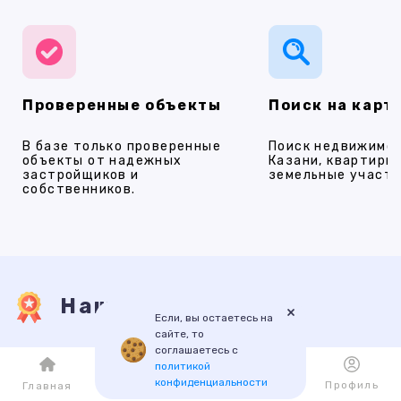
Проверенные объекты
Поиск на карт
В базе только проверенные
Поиск недвижимос
объекты от надежных
Казани, квартиры,
застройщиков и
земельные участки
собственников.
Наши услуги
×
Если, вы остаетесь на
сайте, то
соглашаетесь с
ПРОДАЖА
АРЕНДА
НОВОСТРОЙКИ
ИПОТЕКА
ПР
политикой
конфиденциальности
Каталог
Избранное
Профиль
Главная