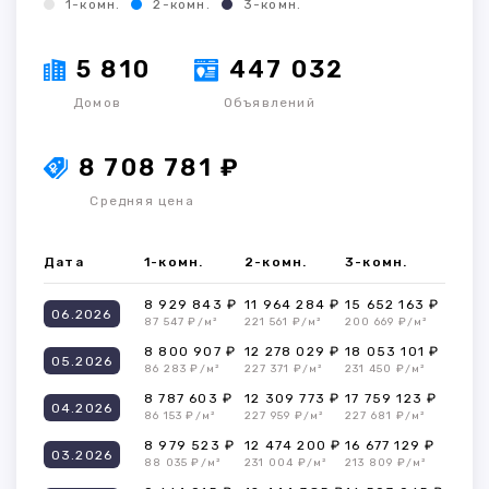
1-комн.
2-комн.
3-комн.
5 810
447 032
Домов
Объявлений
8 708 781 ₽
Средняя цена
Дата
1-комн.
2-комн.
3-комн.
8 929 843 ₽
11 964 284 ₽
15 652 163 ₽
06.2026
87 547 ₽/м²
221 561 ₽/м²
200 669 ₽/м²
8 800 907 ₽
12 278 029 ₽
18 053 101 ₽
05.2026
86 283 ₽/м²
227 371 ₽/м²
231 450 ₽/м²
8 787 603 ₽
12 309 773 ₽
17 759 123 ₽
04.2026
86 153 ₽/м²
227 959 ₽/м²
227 681 ₽/м²
8 979 523 ₽
12 474 200 ₽
16 677 129 ₽
03.2026
88 035 ₽/м²
231 004 ₽/м²
213 809 ₽/м²