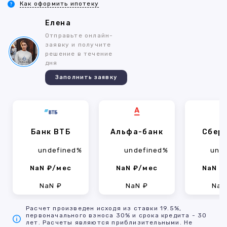
Как оформить ипотеку
Елена
Отправьте онлайн-
заявку и получите
решение в течение
дня
Заполнить заявку
Банк ВТБ
Альфа-банк
Сбер
undefined%
undefined%
und
NaN ₽/мес
NaN ₽/мес
NaN ₽
NaN ₽
NaN ₽
NaN
Расчет произведен исходя из ставки 19.5%,
первоначального взноса 30% и срока кредита - 30
лет. Расчеты являются приблизительными. Не