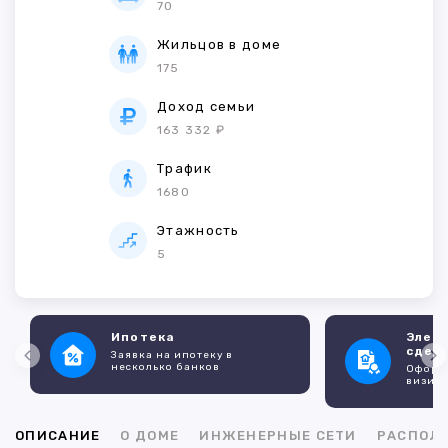
70
Жильцов в доме
175
Доход семьи
163 332 ₽
Трафик
1680
Этажность
5
Ипотека
Элек
сдел
Заявка на ипотеку в
несколько банков
Оформл
визито
ОПИСАНИЕ
О ДОМЕ
ИНЖЕНЕРНЫЕ СЕТИ
РАСПОЛ