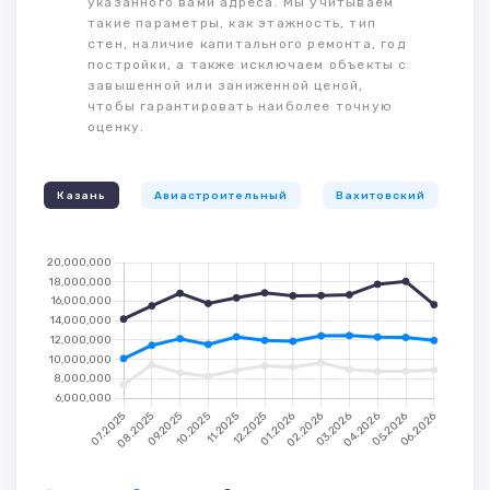
указанного вами адреса. Мы учитываем
такие параметры, как этажность, тип
стен, наличие капитального ремонта, год
постройки, а также исключаем объекты с
завышенной или заниженной ценой,
чтобы гарантировать наиболее точную
оценку.
Казань
Авиастроительный
Вахитовский
К