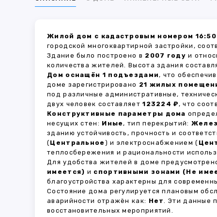
Жилой дом с кадастровым номером 16:50
городской многоквартирной застройки, соот
Здание было построено в
2007 году
и относ
количества жителей. Высота здания состав
Дом оснащён 1 подъездами
, что обеспечи
доме зарегистрировано
21 жилых помещен
под различные административные, техничес
двух человек составляет
123224 ₽
, что соо
Конструктивные параметры дома
определ
несущих стен:
Иные
, тип перекрытий:
Желе
зданию устойчивость, прочность и соответ
(
Центральное
) и электроснабжением (
Цен
теплосбережения и рациональности использ
Для удобства жителей в доме предусмотре
имеется)
и
спортивными зонами (Не име
благоустройства характерны для современны
Состояние дома регулируется плановым обс
аварийности отражён как:
Нет
. Эти данные
восстановительных мероприятий.