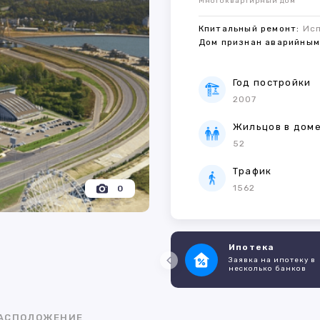
Многоквартирный дом
Кпитальный ремонт:
Ис
Дом признан аварийны
Год постройки
2007
Жильцов в дом
52
Трафик
1562
0
Ипотека
Заявка на ипотеку в
несколько банков
АСПОЛОЖЕНИЕ