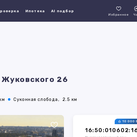
роверка
Ипотека
AI подбор
Избранное
Ч
, Жуковского 26
 км
Суконная слобода,
2.5 км
10 000 
16:50:010602:1