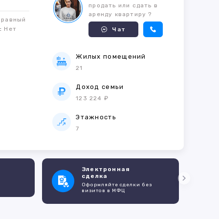
продать или сдать в
аренду квартиру ?
правный
м:
Нет
Чат
Жилых помещений
21
е
Доход семьи
123 224 ₽
Этажность
7
Электронная
сделка
Оформляйте сделки без
визитов в МФЦ