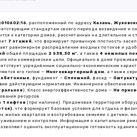
:010602:16
, расположенный по адресу
Казань, Жуковск
ветствующим стандартам своего периода возведения и с
ится к категории домов, рассчитанных на длительное и 
ляет
7 этажей
, что формирует привычную плотность засел
вает равномерное распределение входных потоков и удоб
ий
общей площадью
2 538.30 м²
, а также
4 нежилых по
кие или коммерческие цели. Официально в доме прожива
тветствует усреднённым социально-экономическим харак
яются его типом —
Многоквартирный дом
, а также се
зобетонные
, фундамент —
Сплошной
, фасад —
Оштукат
ствие действующим нормативам. Инженерное обеспечение
тральное
). Класс энергоэффективности дома —
Не присв
ования ресурсов.
но
1 лифтов
(при наличии). Придомовая территория обор
ется)
, что формирует базовые условия для отдыха и физи
х жилых кварталов и востребованы семьями с детьми, м
луживанием и контролем. Информация о капитальном ремо
 позволяют оценить эксплуатационную готовность здания 