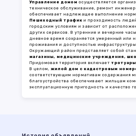
Управление домом
осуществляется органи
техническое обслуживание, ремонт инженер
обеспечивает надлежащее выполнение норма
Пешеходный трафик
и проходимость людей
городским условиям и зависит от расположе
других сервисов. В утренние и вечерние час
дневное время сохраняется умеренный или н
проживания и доступностью инфраструктуры,
Окружающий район представляет собой стан
магазины, медицинские учреждения, шко
Придомовая территория включает
тротуары
В целом,
жилой дом с кадастровым номеро
соответствующим нормативам содержания мн
благоустройства обеспечивают жильцам ком
эксплуатационную пригодность и качество г
История объявлений