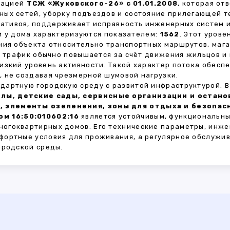
зацией
ТСЖ «Жуковского-26» с 01.01.2008
, которая от
ных сетей, уборку подъездов и состояние прилегающей 
тивов, поддерживает исправность инженерных систем и
 у дома характеризуются показателем:
1562
. Этот уров
ния объекта относительно транспортных маршрутов, маг
ы трафик обычно повышается за счёт движения жильцов и
изкий уровень активности. Такой характер потока обес
 не создавая чрезмерной шумовой нагрузки.
дартную городскую среду с развитой инфраструктурой. 
лы, детские сады, сервисные организации и остан
, элементы озеленения, зоны для отдыха и безопа
м 16:50:010602:16
является устойчивым, функциональны
огоквартирных домов. Его технические параметры, инже
фортные условия для проживания, а регулярное обслужи
ородской среды.