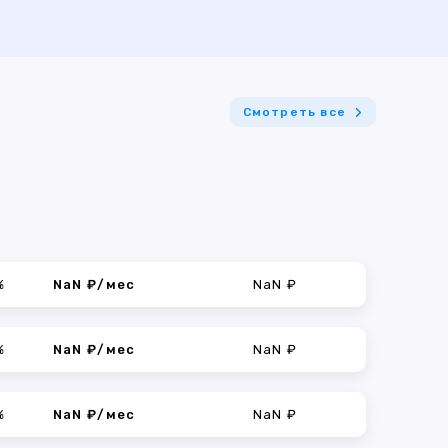
Смотреть все
%
NaN ₽/мес
NaN ₽
%
NaN ₽/мес
NaN ₽
%
NaN ₽/мес
NaN ₽