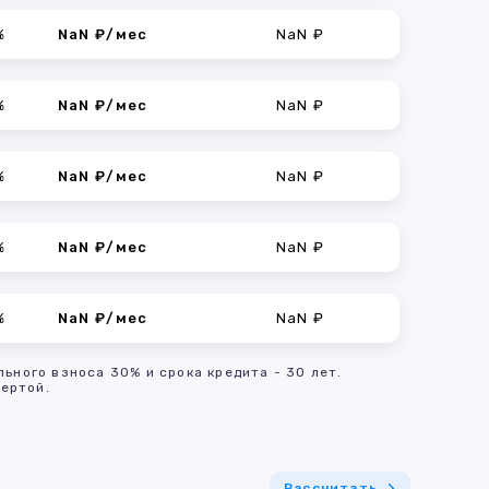
%
NaN ₽/мес
NaN ₽
%
NaN ₽/мес
NaN ₽
%
NaN ₽/мес
NaN ₽
%
NaN ₽/мес
NaN ₽
%
NaN ₽/мес
NaN ₽
льного взноса 30% и срока кредита - 30 лет.
ертой.
Рассчитать