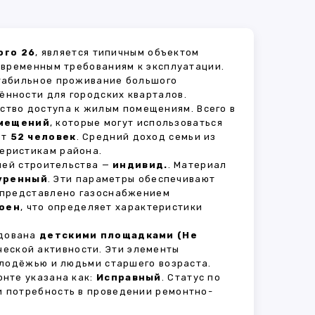
ого 26
, является типичным объектом
овременным требованиям к эксплуатации.
стабильное проживание большого
ённости для городских кварталов.
ство доступа к жилым помещениям. Всего в
мещений
, которые могут использоваться
ет
52 человек
. Средний доход семьи из
теристикам района.
рией строительства —
индивид.
. Материал
уренный
. Эти параметры обеспечивают
 представлено газоснабжением
оен
, что определяет характеристики
удована
детскими площадками (Не
ческой активности. Эти элементы
олодёжью и людьми старшего возраста.
нте указана как:
Исправный
. Статус по
и потребность в проведении ремонтно-