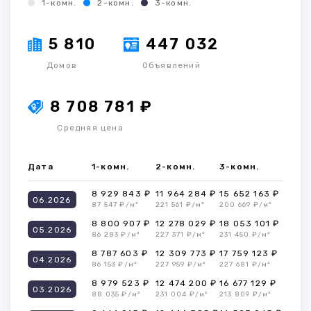
1-комн.
2-комн.
3-комн.
5 810
447 032
Домов
Объявлений
8 708 781 ₽
Средняя цена
Дата
1-комн.
2-комн.
3-комн.
8 929 843 ₽
11 964 284 ₽
15 652 163 ₽
06.2026
87 547 ₽/м²
221 561 ₽/м²
200 669 ₽/м²
8 800 907 ₽
12 278 029 ₽
18 053 101 ₽
05.2026
86 283 ₽/м²
227 371 ₽/м²
231 450 ₽/м²
8 787 603 ₽
12 309 773 ₽
17 759 123 ₽
04.2026
86 153 ₽/м²
227 959 ₽/м²
227 681 ₽/м²
8 979 523 ₽
12 474 200 ₽
16 677 129 ₽
03.2026
88 035 ₽/м²
231 004 ₽/м²
213 809 ₽/м²