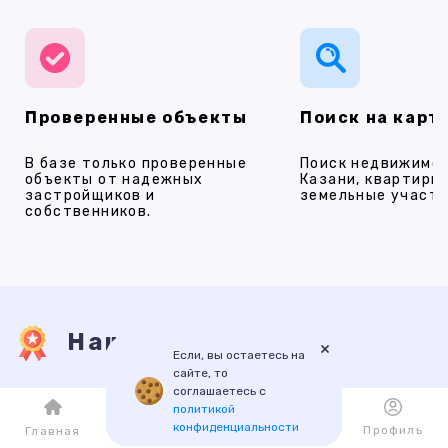
Проверенные объекты
Поиск на карт
В базе только проверенные
Поиск недвижимос
объекты от надежных
Казани, квартиры,
застройщиков и
земельные участки
собственников.
Наши услуги
×
Если, вы остаетесь на
сайте, то
соглашаетесь с
ПРОДАЖА
АРЕНДА
НОВОСТРОЙКИ
ИПОТЕКА
ПР
политикой
конфиденциальности
Каталог
Избранное
Профиль
Главная