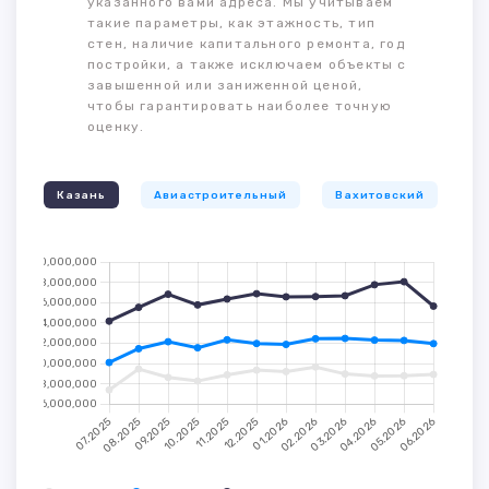
указанного вами адреса. Мы учитываем
такие параметры, как этажность, тип
стен, наличие капитального ремонта, год
постройки, а также исключаем объекты с
завышенной или заниженной ценой,
чтобы гарантировать наиболее точную
оценку.
Казань
Авиастроительный
Вахитовский
К