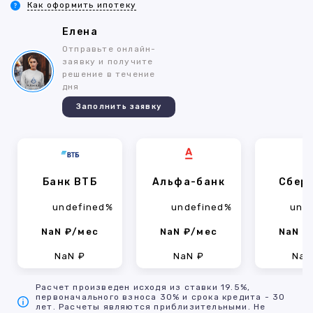
Как оформить ипотеку
Елена
Отправьте онлайн-
заявку и получите
решение в течение
дня
Заполнить заявку
Банк ВТБ
Альфа-банк
Сбер
undefined%
undefined%
und
NaN ₽/мес
NaN ₽/мес
NaN ₽
NaN ₽
NaN ₽
NaN
Расчет произведен исходя из ставки 19.5%,
первоначального взноса 30% и срока кредита - 30
лет. Расчеты являются приблизительными. Не