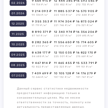
9 664 915 ₽
12 444 385 ₽
16 593 065 ₽
02.2026
94 754 ₽/м²
230 452 ₽/м²
212 732 ₽/м²
9 214 093 ₽
11 885 537 ₽
16 570 905 ₽
01.2026
90 334 ₽/м²
220 103 ₽/м²
212 448 ₽/м²
9 355 353 ₽
11 974 304 ₽
16 873 024 ₽
12.2025
91 719 ₽/м²
221 746 ₽/м²
216 321 ₽/м²
8 890 371 ₽
12 340 974 ₽
16 356 206 ₽
11.2025
87 161 ₽/м²
228 537 ₽/м²
209 695 ₽/м²
8 282 365 ₽
11 556 650 ₽
15 774 605 ₽
10.2025
81 200 ₽/м²
214 012 ₽/м²
202 239 ₽/м²
8 638 177 ₽
12 150 035 ₽
16 822 170 ₽
09.2025
84 688 ₽/м²
225 001 ₽/м²
215 669 ₽/м²
9 467 814 ₽
11 465 455 ₽
15 533 791 ₽
08.2025
92 822 ₽/м²
212 323 ₽/м²
199 151 ₽/м²
7 409 699 ₽
10 105 128 ₽
14 176 279 ₽
07.2025
72 644 ₽/м²
187 132 ₽/м²
181 747 ₽/м²
Данный сервис статистики недвижимости
предоставляет информацию только в
ознакомительных целях. Мы не несем
ответственности за точность, полноту или
актуальность предоставленных данных.