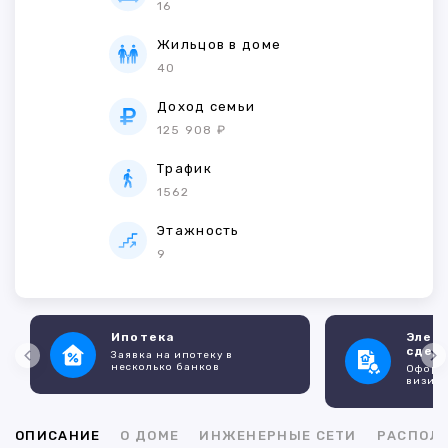
16
Жильцов в доме
40
Доход семьи
125 908 ₽
Трафик
1562
Этажность
9
Ипотека
Элек
сдел
Заявка на ипотеку в
несколько банков
Оформл
визито
ОПИСАНИЕ
О ДОМЕ
ИНЖЕНЕРНЫЕ СЕТИ
РАСПОЛ