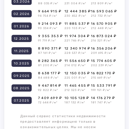
03.2026
88 035 ₽/м²
231 004 ₽/м²
213 809 ₽/м²
9 664 915 ₽
12 444 385 ₽
16 593 065 ₽
02.2026
94 754 ₽/м²
230 452 ₽/м²
212 732 ₽/м²
9 214 093 ₽
11 885 537 ₽
16 570 905 ₽
01.2026
90 334 ₽/м²
220 103 ₽/м²
212 448 ₽/м²
9 355 353 ₽
11 974 304 ₽
16 873 024 ₽
12.2025
91 719 ₽/м²
221 746 ₽/м²
216 321 ₽/м²
8 890 371 ₽
12 340 974 ₽
16 356 206 ₽
11.2025
87 161 ₽/м²
228 537 ₽/м²
209 695 ₽/м²
8 282 365 ₽
11 556 650 ₽
15 774 605 ₽
10.2025
81 200 ₽/м²
214 012 ₽/м²
202 239 ₽/м²
8 638 177 ₽
12 150 035 ₽
16 822 170 ₽
09.2025
84 688 ₽/м²
225 001 ₽/м²
215 669 ₽/м²
9 467 814 ₽
11 465 455 ₽
15 533 791 ₽
08.2025
92 822 ₽/м²
212 323 ₽/м²
199 151 ₽/м²
7 409 699 ₽
10 105 128 ₽
14 176 279 ₽
07.2025
72 644 ₽/м²
187 132 ₽/м²
181 747 ₽/м²
Данный сервис статистики недвижимости
предоставляет информацию только в
ознакомительных целях. Мы не несем