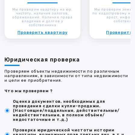
Мы проверим квартиру на юр.
Мы проверим земел
чистоту, наличие залогов,
по кадастровому ном
обременений. Наличие права
арест, инфор
владения и долгов у
собственн
собственника
Проверить квартиру
Проверить 
Юридическая проверка
Проверяем объекты недвижимости по различным
направлениям, в зависимости от типа недвижимости
и цели ее приобретения.
Что мы проверяем ?
Оценка документов, необходимых для
проведения сделки купли-продажи.
(Настоящие/поддельные, действительные/
недействительные, в полном объёме/
недостаточные и т.д.)
Проверка юридической чистоты истории
квартиры, возможных прав третьих лиц, в т.ч.