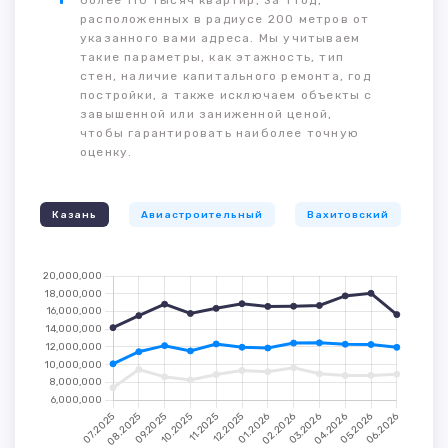
более 110 тысяч квартир, за 1 год,
расположенных в радиусе 200 метров от
указанного вами адреса. Мы учитываем
такие параметры, как этажность, тип
стен, наличие капитального ремонта, год
постройки, а также исключаем объекты с
завышенной или заниженной ценой,
чтобы гарантировать наиболее точную
оценку.
Казань
Авиастроительный
Вахитовский
К