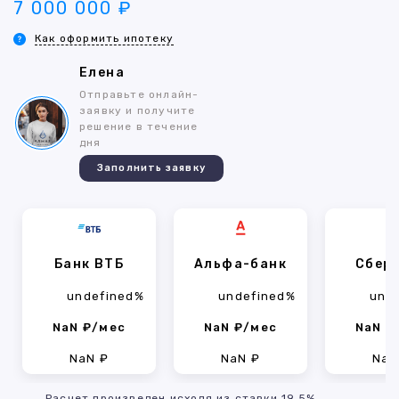
7 000 000 ₽
Как оформить ипотеку
Елена
Отправьте онлайн-
заявку и получите
решение в течение
дня
Заполнить заявку
Банк ВТБ
Альфа-банк
Сбер
undefined%
undefined%
und
NaN ₽/мес
NaN ₽/мес
NaN ₽
NaN ₽
NaN ₽
NaN
Расчет произведен исходя из ставки 19.5%,