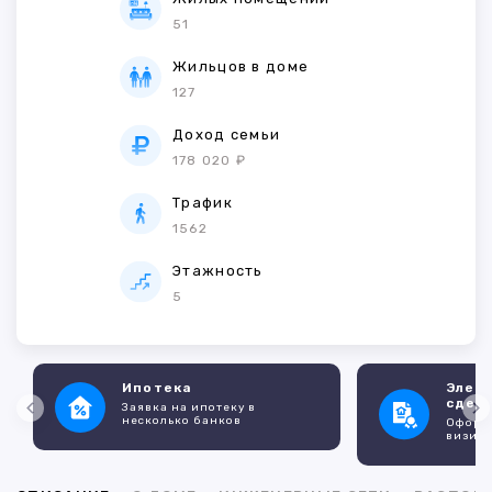
51
Жильцов в доме
127
Доход семьи
178 020 ₽
Трафик
1562
Этажность
5
Ипотека
Элек
сдел
Заявка на ипотеку в
несколько банков
Оформл
визито