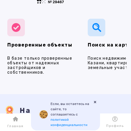
Проверенные объекты
Поиск на карт
В базе только проверенные
Поиск недвижимос
объекты от надежных
Казани, квартиры,
застройщиков и
земельные участки
собственников.
×
Если, вы остаетесь на
Наши услуги
сайте, то
соглашаетесь с
политикой
конфиденциальности
Каталог
Избранное
Профиль
Главная
ПРОДАЖА
АРЕНДА
НОВОСТРОЙКИ
ИПОТЕКА
ПР