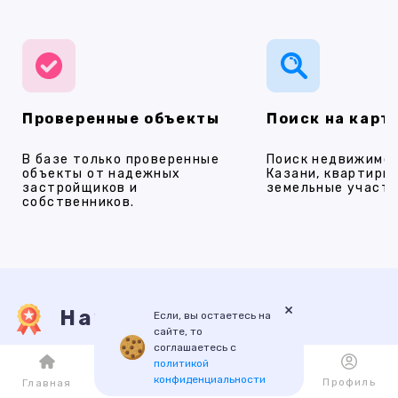
Проверенные объекты
Поиск на карт
В базе только проверенные
Поиск недвижимос
объекты от надежных
Казани, квартиры,
застройщиков и
земельные участки
собственников.
×
Наши услуги
Если, вы остаетесь на
сайте, то
соглашаетесь с
политикой
ПРОДАЖА
АРЕНДА
НОВОСТРОЙКИ
ИПОТЕКА
ПР
конфиденциальности
Каталог
Избранное
Профиль
Главная