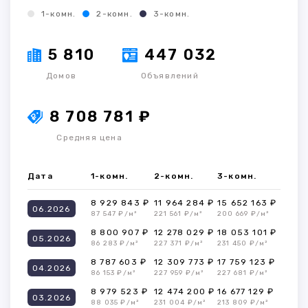
1-комн.
2-комн.
3-комн.
5 810
447 032
Домов
Объявлений
8 708 781 ₽
Средняя цена
Дата
1-комн.
2-комн.
3-комн.
8 929 843 ₽
11 964 284 ₽
15 652 163 ₽
06.2026
87 547 ₽/м²
221 561 ₽/м²
200 669 ₽/м²
8 800 907 ₽
12 278 029 ₽
18 053 101 ₽
05.2026
86 283 ₽/м²
227 371 ₽/м²
231 450 ₽/м²
8 787 603 ₽
12 309 773 ₽
17 759 123 ₽
04.2026
86 153 ₽/м²
227 959 ₽/м²
227 681 ₽/м²
8 979 523 ₽
12 474 200 ₽
16 677 129 ₽
03.2026
88 035 ₽/м²
231 004 ₽/м²
213 809 ₽/м²