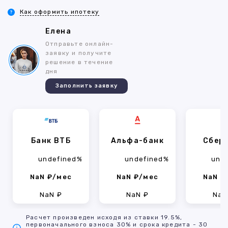
Как оформить ипотеку
Елена
Отправьте онлайн-
заявку и получите
решение в течение
дня
Заполнить заявку
Банк ВТБ
Альфа-банк
Сбер
undefined%
undefined%
und
NaN ₽/мес
NaN ₽/мес
NaN ₽
NaN ₽
NaN ₽
NaN
Расчет произведен исходя из ставки 19.5%,
первоначального взноса 30% и срока кредита - 30