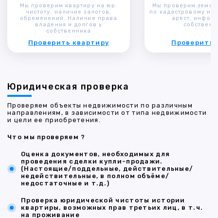
Мы проверим квартиру на юр.
Мы проверим земел
чистоту, наличие залогов,
по кадастровому ном
обременений. Наличие права
арест, инфор
владения и долгов у
собственн
собственника
Проверить квартиру
Проверить 
Юридическая проверка
Проверяем объекты недвижимости по различным
направлениям, в зависимости от типа недвижимости
и цели ее приобретения.
Что мы проверяем ?
Оценка документов, необходимых для
проведения сделки купли-продажи.
(Настоящие/поддельные, действительные/
недействительные, в полном объёме/
недостаточные и т.д.)
Проверка юридической чистоты истории
квартиры, возможных прав третьих лиц, в т.ч.
на проживание