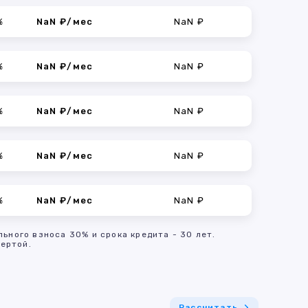
%
NaN ₽/мес
NaN ₽
%
NaN ₽/мес
NaN ₽
%
NaN ₽/мес
NaN ₽
%
NaN ₽/мес
NaN ₽
%
NaN ₽/мес
NaN ₽
льного взноса 30% и срока кредита - 30 лет.
ертой.
Рассчитать