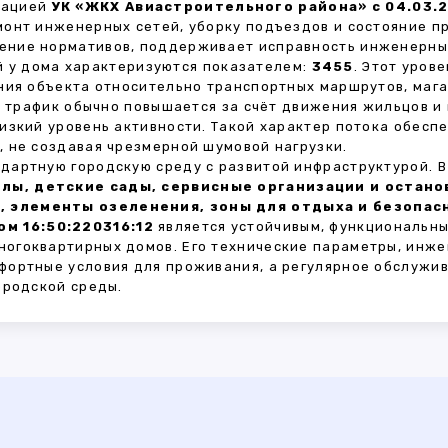
зацией
УК «ЖКХ Авиастроительного района» с 04.03.
монт инженерных сетей, уборку подъездов и состояние 
ние нормативов, поддерживает исправность инженерных
 у дома характеризуются показателем:
3455
. Этот уров
ния объекта относительно транспортных маршрутов, маг
ы трафик обычно повышается за счёт движения жильцов и
изкий уровень активности. Такой характер потока обес
 не создавая чрезмерной шумовой нагрузки.
дартную городскую среду с развитой инфраструктурой. 
лы, детские сады, сервисные организации и остан
, элементы озеленения, зоны для отдыха и безопа
м 16:50:220316:12
является устойчивым, функциональны
огоквартирных домов. Его технические параметры, инже
фортные условия для проживания, а регулярное обслужи
ородской среды.