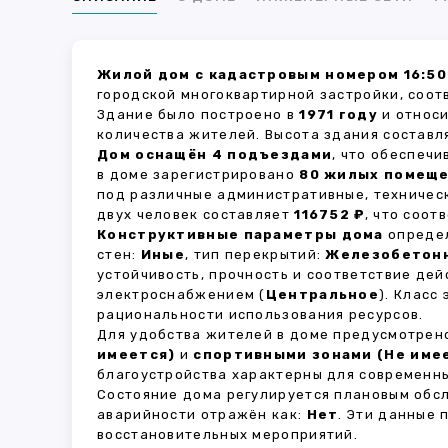
Жилой дом с кадастровым номером 16:50
городской многоквартирной застройки, соот
Здание было построено в
1971 году
и относи
количества жителей. Высота здания состав
Дом оснащён 4 подъездами
, что обеспеч
в доме зарегистрировано
80 жилых помещ
под различные административные, техничес
двух человек составляет
116752 ₽
, что соо
Конструктивные параметры дома
определ
стен:
Иные
, тип перекрытий:
Железобетон
устойчивость, прочность и соответствие д
электроснабжением (
Центральное
). Класс
рациональности использования ресурсов.
Для удобства жителей в доме предусмотре
имеется)
и
спортивными зонами (Не име
благоустройства характерны для современны
Состояние дома регулируется плановым обс
аварийности отражён как:
Нет
. Эти данные
восстановительных мероприятий.