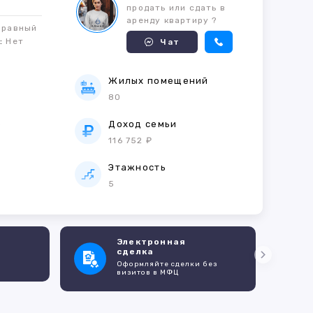
продать или сдать в
аренду квартиру ?
правный
м:
Нет
Чат
Жилых помещений
80
е
Доход семьи
116 752 ₽
Этажность
5
Электронная
сделка
Оформляйте сделки без
визитов в МФЦ