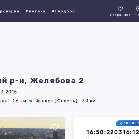
роверка
Ипотека
AI подбор
Избранное
Ч
й р-н, Желябова 2
03.2015
зал,
1.6 км
Яшьлек (Юность),
3.1 км
10 000 
16:50:220316:1