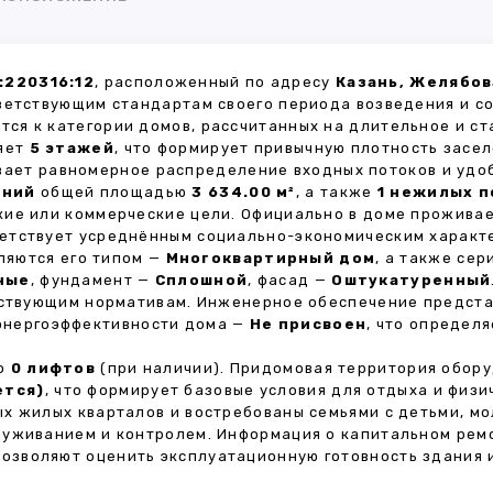
:220316:12
, расположенный по адресу
Казань, Желябов
ветствующим стандартам своего периода возведения и с
тся к категории домов, рассчитанных на длительное и с
ляет
5 этажей
, что формирует привычную плотность засел
ивает равномерное распределение входных потоков и удо
ений
общей площадью
3 634.00 м²
, а также
1 нежилых 
кие или коммерческие цели. Официально в доме прожива
тветствует усреднённым социально-экономическим характ
яются его типом —
Многоквартирный дом
, а также се
ные
, фундамент —
Сплошной
, фасад —
Оштукатуренный
ействующим нормативам. Инженерное обеспечение предст
 энергоэффективности дома —
Не присвоен
, что определ
но
0 лифтов
(при наличии). Придомовая территория обор
ется)
, что формирует базовые условия для отдыха и физи
х жилых кварталов и востребованы семьями с детьми, м
луживанием и контролем. Информация о капитальном ремо
 позволяют оценить эксплуатационную готовность здания 