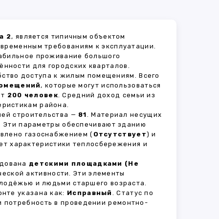
а 2
, является типичным объектом
овременным требованиям к эксплуатации.
табильное проживание большого
ённости для городских кварталов.
бство доступа к жилым помещениям. Всего
помещений
, которые могут использоваться
ет
200 человек
. Средний доход семьи из
еристикам района.
рией строительства —
81
. Материал несущих
. Эти параметры обеспечивают зданию
авлено газоснабжением (
Отсутствует
) и
яет характеристики теплосбережения и
удована
детскими площадками (Не
ческой активности. Эти элементы
олодёжью и людьми старшего возраста.
нте указана как:
Исправный
. Статус по
и потребность в проведении ремонтно-