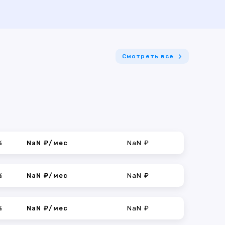
Смотреть все
%
NaN ₽/мес
NaN ₽
%
NaN ₽/мес
NaN ₽
%
NaN ₽/мес
NaN ₽