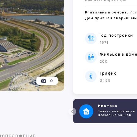
Многоквартирный дом
Кпитальный ремонт:
Ис
Дом признан аварийны
Год постройки
1971
Жильцов в дом
200
Трафик
3455
0
Ипотека
Заявка на ипотеку в
несколько банков
АСПОЛОЖЕНИЕ