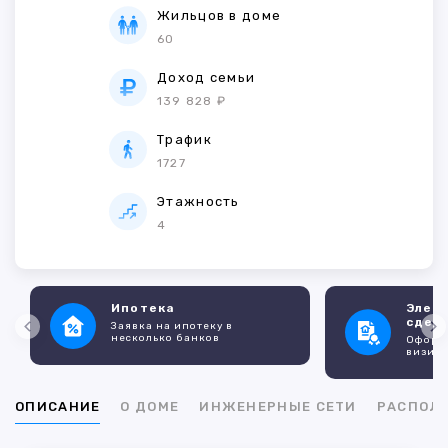
Жильцов в доме
60
Доход семьи
139 828 ₽
Трафик
1727
Этажность
4
Ипотека
Элек
сдел
Заявка на ипотеку в
несколько банков
Оформл
визито
ОПИСАНИЕ
О ДОМЕ
ИНЖЕНЕРНЫЕ СЕТИ
РАСПОЛ