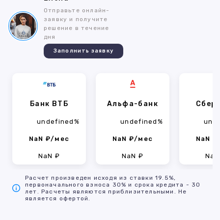
Отправьте онлайн-
заявку и получите
решение в течение
дня
Заполнить заявку
Банк ВТБ
Альфа-банк
Сбер
undefined%
undefined%
und
NaN ₽/мес
NaN ₽/мес
NaN ₽
NaN ₽
NaN ₽
NaN
Расчет произведен исходя из ставки 19.5%,
первоначального взноса 30% и срока кредита - 30
лет. Расчеты являются приблизительными. Не
является офертой.