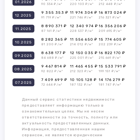
01.2026
90 334 ₽/м²
220 103 ₽/м²
212 448 ₽/м²
9 355 353 ₽
11 974 304 ₽
16 873 024 ₽
12.2025
91 719 ₽/м²
221 746 ₽/м²
216 321 ₽/м²
8 890 371 ₽
12 340 974 ₽
16 356 206 ₽
11.2025
87 161 ₽/м²
228 537 ₽/м²
209 695 ₽/м²
8 282 365 ₽
11 556 650 ₽
15 774 605 ₽
10.2025
81 200 ₽/м²
214 012 ₽/м²
202 239 ₽/м²
8 638 177 ₽
12 150 035 ₽
16 822 170 ₽
09.2025
84 688 ₽/м²
225 001 ₽/м²
215 669 ₽/м²
9 467 814 ₽
11 465 455 ₽
15 533 791 ₽
08.2025
92 822 ₽/м²
212 323 ₽/м²
199 151 ₽/м²
7 409 699 ₽
10 105 128 ₽
14 176 279 ₽
07.2025
72 644 ₽/м²
187 132 ₽/м²
181 747 ₽/м²
Данный сервис статистики недвижимости
предоставляет информацию только в
ознакомительных целях. Мы не несем
ответственности за точность, полноту или
актуальность предоставленных данных.
Информация, предоставленная нашим
сервисом, не является юридическим