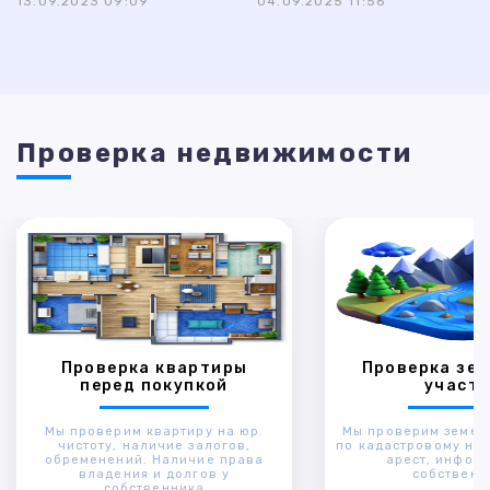
13.09.2023 09:09
04.09.2025 11:56
Проверка недвижимости
Проверка квартиры
Проверка зем
перед покупкой
участк
Мы проверим квартиру на юр.
Мы проверим земел
чистоту, наличие залогов,
по кадастровому ном
обременений. Наличие права
арест, инфор
владения и долгов у
собственн
собственника