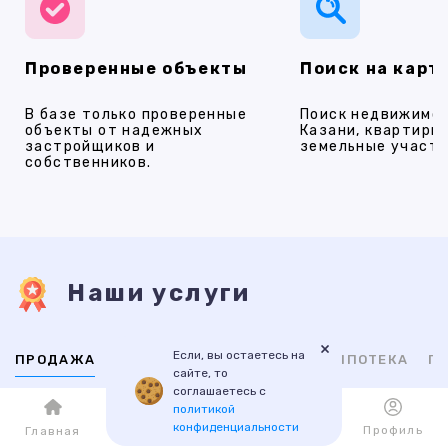
Проверенные объекты
Поиск на карт
В базе только проверенные
Поиск недвижимос
объекты от надежных
Казани, квартиры,
застройщиков и
земельные участки
собственников.
Наши услуги
×
Если, вы остаетесь на
ПРОДАЖА
АРЕНДА
НОВОСТРОЙКИ
ИПОТЕКА
ПР
сайте, то
соглашаетесь с
политикой
ВТОРИЧНАЯ
НОВОСТРОЙКИ
конфиденциальности
Каталог
Избранное
Профиль
Главная