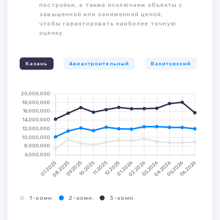
постройки, а также исключаем объекты с
завышенной или заниженной ценой,
чтобы гарантировать наиболее точную
оценку.
Казань
Авиастроительный
Вахитовский
К
1-комн.
2-комн.
3-комн.